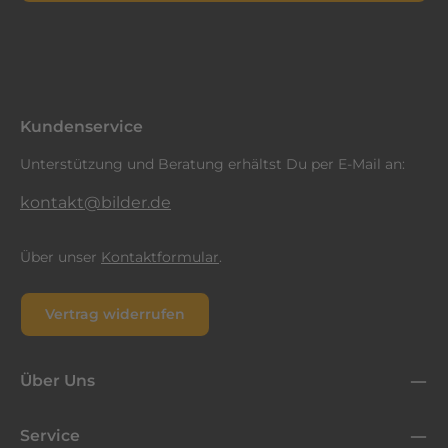
Datenschutz
Diese Seite ist durch reCAPTCHA geschützt und es gelten die
Datenschutzrichtlinie
Die mit einem Stern (*) markierten Felder sind
und
Nutzungsbedingungen
.
Ich habe die
Datenschutzbestimmungen
zur Kenntnis
Pflichtfelder.
genommen und die
AGB
gelesen und bin mit ihnen
einverstanden.
*
Kundenservice
Unterstützung und Beratung erhältst Du per E-Mail an:
kontakt@bilder.de
Über unser
Kontaktformular
.
Vertrag widerrufen
Über Uns
Service