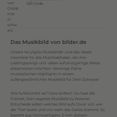
s
QR-Code
o
n
d
e
r
e
Das Musikbild von bilder.de
M
Unsere Acrylglas-Musikbilder sind das ideale
o
Geschenk für alle Musikliebhaber, die ihre
m
Lieblingssongs und -alben auf einzigartige Weise
e
präsentieren möchten. Verewige Deine
n
musikalischen Highlights in einem
t
außergewöhnlichen Musikbild für Dein Zuhause!
e
s
Wie funktioniert es? Ganz einfach: Du hast die
t
Freiheit, Dein eigenes Musikbild zu kreieren.
i
Entscheide selbst welches Bild aufs Cover soll, wie
l
der Titel lautet und von wem das Ganze stammt. Es
v
besteht aus hochwertigem, 3 mm dickem