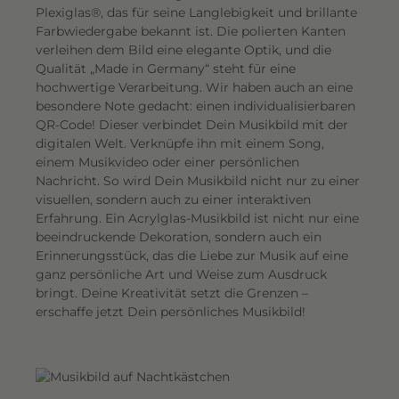
Plexiglas®, das für seine Langlebigkeit und brillante
o
Farbwiedergabe bekannt ist. Die polierten Kanten
l
verleihen dem Bild eine elegante Optik, und die
l
Qualität „Made in Germany“ steht für eine
z
hochwertige Verarbeitung. Wir haben auch an eine
u
besondere Note gedacht: einen individualisierbaren
p
QR-Code! Dieser verbindet Dein Musikbild mit der
r
digitalen Welt. Verknüpfe ihn mit einem Song,
einem Musikvideo oder einer persönlichen
ä
Nachricht. So wird Dein Musikbild nicht nur zu einer
s
visuellen, sondern auch zu einer interaktiven
e
Erfahrung. Ein Acrylglas-Musikbild ist nicht nur eine
n
beeindruckende Dekoration, sondern auch ein
t
Erinnerungsstück, das die Liebe zur Musik auf eine
i
ganz persönliche Art und Weise zum Ausdruck
e
bringt. Deine Kreativität setzt die Grenzen –
erschaffe jetzt Dein persönliches Musikbild!
r
e
n
.