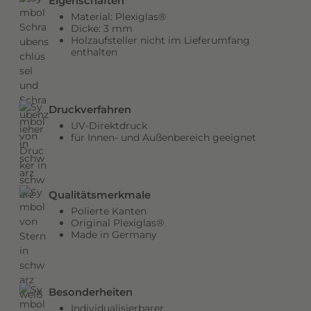
t
Eigenschaften
e
Material: Plexiglas®
Dicke: 3 mm
r
Holzaufsteller nicht im Lieferumfang
l
enthalten
ä
s
s
Druckverfahren
t
UV-Direktdruck
.
für Innen- und Außenbereich geeignet
I
d
e
Qualitätsmerkmale
a
Polierte Kanten
l
Original Plexiglas®
,
Made in Germany
u
m
b
Besonderheiten
e
Individualisierbarer