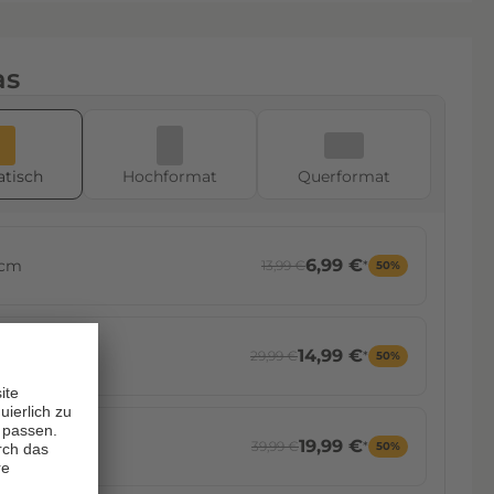
79,99 €
gelt 120x80 cm
119,99 €
*
33%
as
99,99 €
gelt 120x90 cm
134,99 €
*
26%
tisch
Hoch­format
Quer­format
109,99 €
gelt 150x90 cm
159,99 €
*
31%
6,99 €
 cm
13,99 €
*
50%
14,99 €
 cm
29,99 €
*
50%
19,99 €
 cm
39,99 €
*
50%