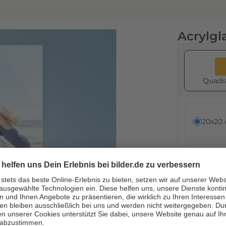
Gespie
Acrylgl
Gespie
Quadra
Gespie
20x20
30x30
40x40