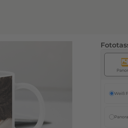
Fototas
Pano­
Weiß 
Panor