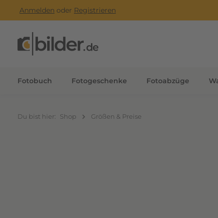
Anmelden
oder
Registrieren
m Hauptinhalt springen
Zur Suche springen
Zur Hauptnavigation springen
Fotobuch
Fotogeschenke
Fotoabzüge
Wa
Du bist hier:
Shop
Größen & Preise