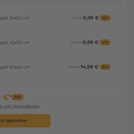
6,99 €
ma Hellblau
5,99 €
gelt 30x20 cm
8,99 €
*
33%
6,99 €
ama Hellgrün
9,99 €
gelt 40x30 cm
18,99 €
*
47%
6,99 €
ama Gelb
14,99 €
gelt 60x40 cm
29,99 €
*
50%
6,99 €
ama Orange
51,99 €
gelt 80x60 cm
53,99 €
*
4%
9 €
*
33%
6,99 €
ama Rot
t. zzgl. Versandkosten
52,99 €
gelt 90x60 cm
62,99 €
*
16%
tzt gestalten
6,99 €
ama Schwarz