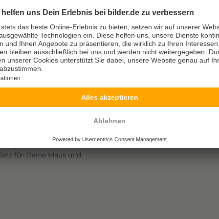
erem benutzerfreundlichen
ack gestalten. Genieße ein
l ob für Deine Büroarbeit
ell für eine reibungslose
 und unterstützt leichte
gn, Logo oder Foto! Die
Dein Mauspad immer an
-Momenten. Diese rutschfeste
te Bewegungen.
XL
nen Bedürfnissen gerecht zu
orragend für Gamer, die
latz für Deine Maus und