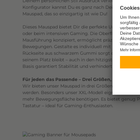
Deinem persönlichen Stil Ausdruck verleiht. Mit uns
Konfigurator kannst Du es ganz nach Deinem Geschm
Mauspad, das so einzigartig ist wie Du!
Dieses Mauspad bietet Dir die perfekte Unterlage, ega
oder beim intensiven Gaming. Die Oberfläche ist spezi
Mausführung konzipiert, ermöglicht präzises Tracking
Bewegungen. Gestalte es individuell mit Deinem Desi
Rückseite aus schwarzem Gummi sorgt dafür, dass 
seinem Platz bleibt – auch in den hitzigsten Gaming
Basis garantiert Stabilität und verhindert ungewoll
Für jeden das Passende – Drei Größen, inklusive X
Wir bieten unser Mauspad in drei Größen an, um Dei
werden. Besonders unser XXL-Modell eignet sich herv
mehr Bewegungsfläche benötigen. Es bietet genug P
Tastatur – ideal für Gaming-Enthusiasten.