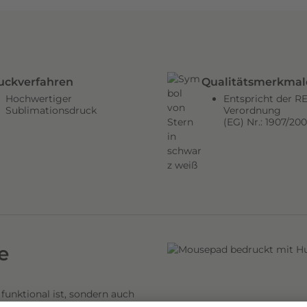
uckverfahren
Qualitätsmerkmal
Hochwertiger
Entspricht der 
Sublimationsdruck
Verordnung
(EG) Nr.: 1907/20
e
funktional ist, sondern auch