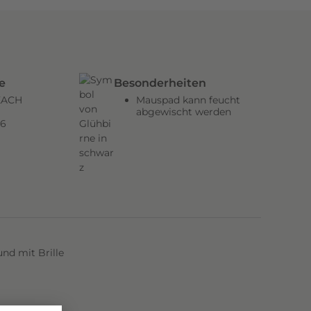
e
Besonderheiten
REACH
Mauspad kann feucht
abgewischt werden
06