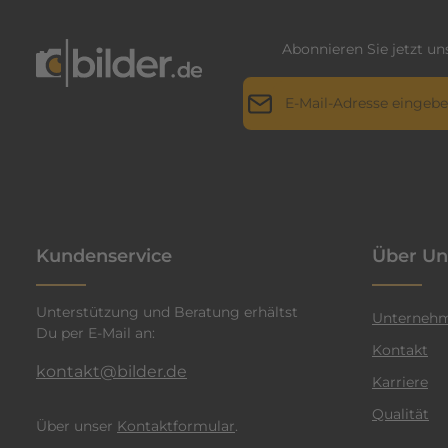
Abonnieren Sie jetzt u
E-Mail-Adresse*
Datenschutz
Die mit einem Stern (*) markie
Ich habe die
Datenschutz
genommen und die
AGB
g
einverstanden.
*
Kundenservice
Über Un
Unterstützung und Beratung erhältst
Unterneh
Du per E-Mail an:
Kontakt
kontakt@bilder.de
Karriere
Qualität
Über unser
Kontaktformular
.