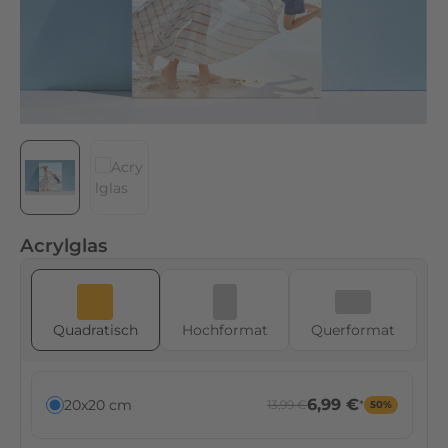
Acrylglas
Quadratisch
Hoch­format
Quer­format
6,99 €
20x20 cm
13,99 €
*
50%