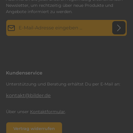
Newsletter, um rechtzeitig über neue Produkte und
Angebote informiert zu werden.
E-Mail-Adresse*
Datenschutz
Diese Seite ist durch reCAPTCHA geschützt und es gelten die
Datenschutzrichtlinie
Die mit einem Stern (*) markierten Felder sind
und
Nutzungsbedingungen
.
Ich habe die
Datenschutzbestimmungen
zur Kenntnis
Pflichtfelder.
genommen und die
AGB
gelesen und bin mit ihnen
einverstanden.
*
Kundenservice
Unterstützung und Beratung erhältst Du per E-Mail an:
kontakt@bilder.de
Über unser
Kontaktformular
.
Vertrag widerrufen