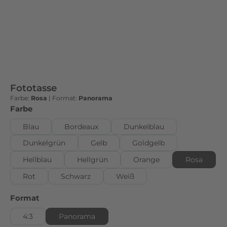
t
s
i
c
h
d
i
Fototasse
e
Farbe:
Rosa
|
Format:
Panorama
s
auswählen
Farbe
e
Blau
Bordeaux
Dunkelblau
s
B
Dunkelgrün
Gelb
Goldgelb
i
Hellblau
Hellgrün
Orange
Rosa
l
Rot
Schwarz
Weiß
d
p
auswählen
Format
e
r
4:3
Panorama
f