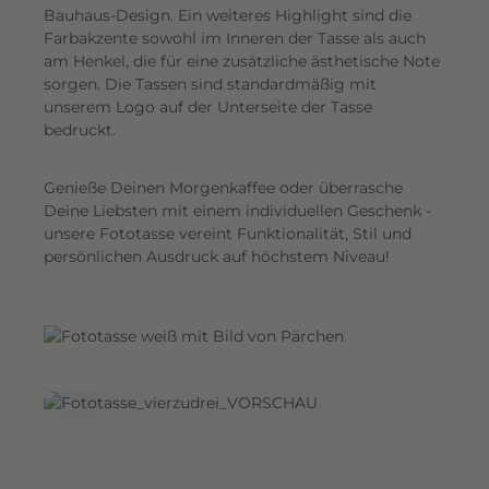
Bauhaus-Design. Ein weiteres Highlight sind die
i
Farbakzente sowohl im Inneren der Tasse als auch
n
am Henkel, die für eine zusätzliche ästhetische Note
z
sorgen. Die Tassen sind standardmäßig mit
u
unserem Logo auf der Unterseite der Tasse
P
bedruckt.
o
r
Genieße Deinen Morgenkaffee oder überrasche
t
Deine Liebsten mit einem individuellen Geschenk -
r
unsere Fototasse vereint Funktionalität, Stil und
persönlichen Ausdruck auf höchstem Niveau!
ä
t
s
.