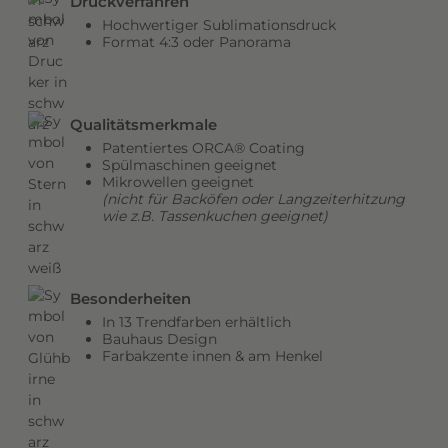
Druckverfahren
v
Hochwertiger Sublimationsdruck
o
Format 4:3 oder Panorama
n
B
i
Qualitätsmerkmale
l
Patentiertes ORCA® Coating
d
Spülmaschinen geeignet
e
Mikrowellen geeignet
r
(nicht für Backöfen oder Langzeiterhitzung
wie z.B. Tassenkuchen geeignet)
n
,
v
o
Besonderheiten
n
In 13 Trendfarben erhältlich
Bauhaus Design
L
Farbakzente innen & am Henkel
a
n
d
s