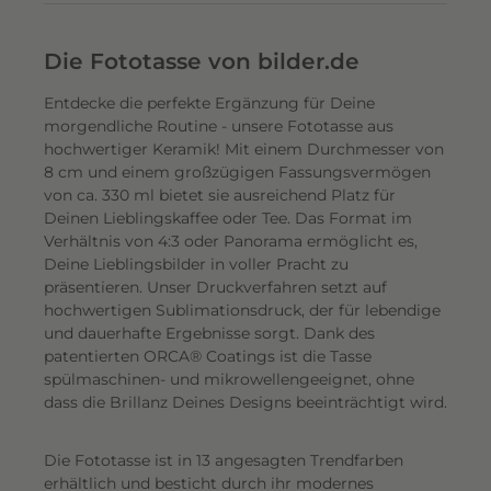
c
h
Die Fototasse von bilder.de
a
f
Entdecke die perfekte Ergänzung für Deine
t
morgendliche Routine - unsere Fototasse aus
s
hochwertiger Keramik! Mit einem Durchmesser von
8 cm und einem großzügigen Fassungsvermögen
a
von ca. 330 ml bietet sie ausreichend Platz für
u
Deinen Lieblingskaffee oder Tee. Das Format im
f
Verhältnis von 4:3 oder Panorama ermöglicht es,
n
Deine Lieblingsbilder in voller Pracht zu
a
präsentieren.
Unser Druckverfahren setzt auf
h
hochwertigen Sublimationsdruck, der für lebendige
m
und dauerhafte Ergebnisse sorgt. Dank des
patentierten ORCA® Coatings ist die Tasse
e
spülmaschinen- und mikrowellengeeignet, ohne
n
dass die Brillanz Deines Designs beeinträchtigt wird.
b
i
Die Fototasse ist in 13 angesagten Trendfarben
s
erhältlich und besticht durch ihr modernes
h