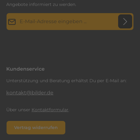
Angebote informiert zu werden.
E-Mail-Adresse*
Datenschutz
Diese Seite ist durch reCAPTCHA geschützt und es gelten die
Datenschutzrichtlinie
Die mit einem Stern (*) markierten Felder sind
und
Nutzungsbedingungen
.
Ich habe die
Datenschutzbestimmungen
zur Kenntnis
Pflichtfelder.
genommen und die
AGB
gelesen und bin mit ihnen
einverstanden.
*
Kundenservice
Unterstützung und Beratung erhältst Du per E-Mail an:
kontakt@bilder.de
Über unser
Kontaktformular
.
Vertrag widerrufen