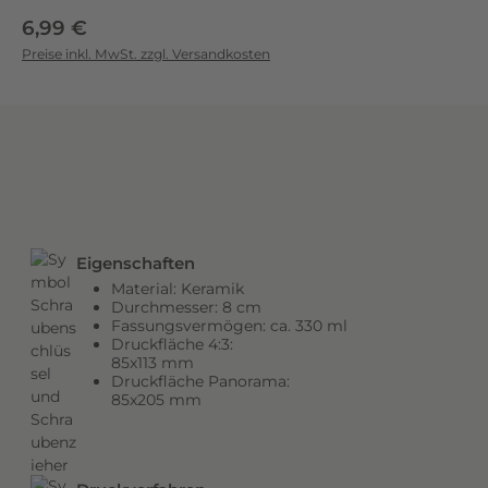
Regulärer Preis:
e
6,99 €
k
Preise inkl. MwSt. zzgl. Versandkosten
t
f
ü
r
e
i
n
e
Eigenschaften
V
Material: Keramik
Durchmesser: 8 cm
i
Fassungsvermögen: ca. 330 ml
e
Druckfläche 4:3:
l
85x113 mm
Druckfläche Panorama:
z
85x205 mm
a
h
l