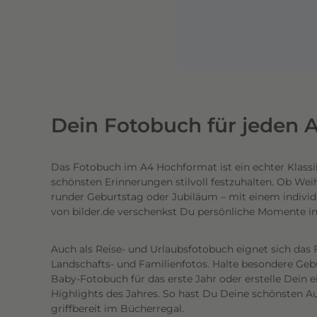
n
e
n
l
i
c
h
Dein Fotobuch für jeden A
t
e
Das Fotobuch im A4 Hochformat ist ein echter Klassi
c
schönsten Erinnerungen stilvoll festzuhalten. Ob Wei
h
runder Geburtstag oder Jubiläum – mit einem individ
t
von bilder.de verschenkst Du persönliche Momente i
e
n
Auch als Reise- und Urlaubsfotobuch eignet sich das 
h
Landschafts- und Familienfotos. Halte besondere Gebur
o
Baby-Fotobuch für das erste Jahr oder erstelle Dein 
c
Highlights des Jahres. So hast Du Deine schönsten Au
griffbereit im Bücherregal.
h