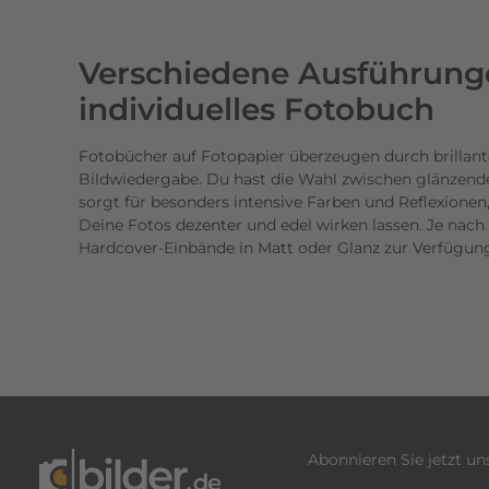
w
e
Verschiedene Ausführunge
r
t
individuelles Fotobuch
i
g
Fotobücher auf Fotopapier überzeugen durch brillant
Bildwiedergabe. Du hast die Wahl zwischen glänzend
e
sorgt für besonders intensive Farben und Reflexione
n
Deine Fotos dezenter und edel wirken lassen. Je nac
D
Hardcover-Einbände in Matt oder Glanz zur Verfügun
r
u
c
k
.
D
i
e
Abonnieren Sie jetzt u
b