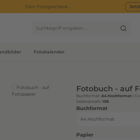
Dein Fotogeschenk...
Jetz
ndbilder
Fotokalender
Fotobuch - auf 
Buchformat:
A4 Hochformat
|
Co
Seitenanzahl:
108
auswählen
Buchformat
auswählen
Papier