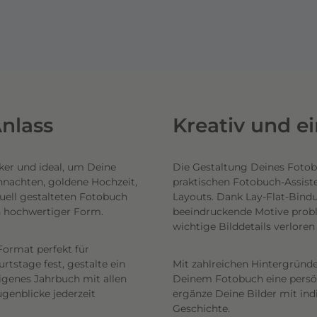
nlass
Kreativ und e
ker und ideal, um Deine
Die Gestaltung Deines Fotob
hnachten, goldene Hochzeit,
praktischen Fotobuch-Assist
uell gestalteten Fotobuch
Layouts. Dank Lay-Flat-Bind
n hochwertiger Form.
beeindruckende Motive probl
wichtige Bilddetails verlore
Format perfekt für
tstage fest, gestalte ein
Mit zahlreichen Hintergründe
eigenes Jahrbuch mit allen
Deinem Fotobuch eine persönl
genblicke jederzeit
ergänze Deine Bilder mit ind
Geschichte.