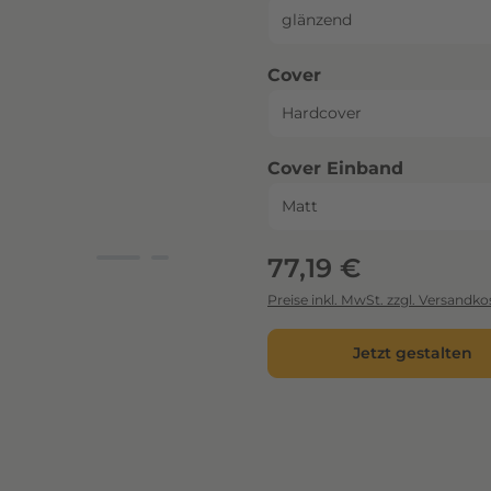
auswählen
Cover
auswähl
Cover Einband
Regulärer Preis:
77,19 €
Preise inkl. MwSt. zzgl. Versandko
Jetzt gestalten