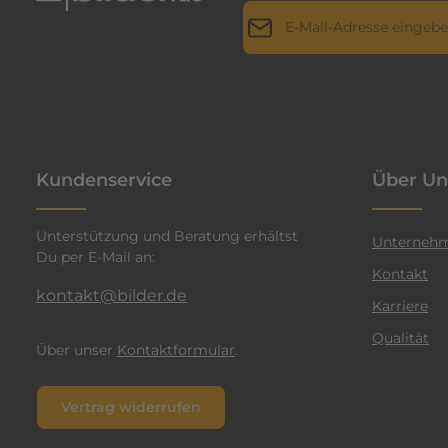
E-Mail-Adresse*
r
i
l
Datenschutz
Die mit einem Stern (*) markie
l
Ich habe die
Datenschutz
a
genommen und die
AGB
g
n
einverstanden.
*
t
Kundenservice
Über Un
e
n
Unterstützung und Beratung erhältst
F
Unterneh
Du per E-Mail an:
a
Kontakt
r
kontakt@bilder.de
Karriere
b
Qualität
e
Über unser
Kontaktformular
.
n
v
Vertrag widerrufen
e
r