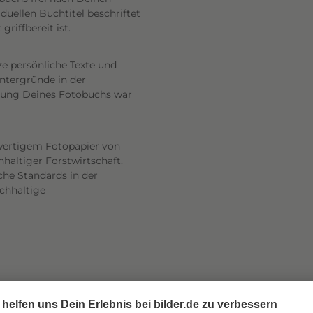
uellen Buchtitel beschriftet
riffbereit ist.
ze persönliche Texte und
intergründe in der
altung Deines Fotobuchs war
wertigem Fotopapier von
haltiger Forstwirtschaft.
he Standards in der
achhaltige