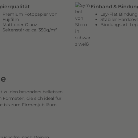
pierqualität
Einband & Bindun
Premium Fotopapier von
Lay-Flat Bindung
Fujifilm
Stabiler Hardcov
Matt oder Glanz
Bindungsart: Lep
Seitenstärke: ca. 350g/m²
de
 zu den besonders beliebten
Formaten, die sich ideal für
se bis zum Firmenjubiläum.
buchs frei nach Deinen