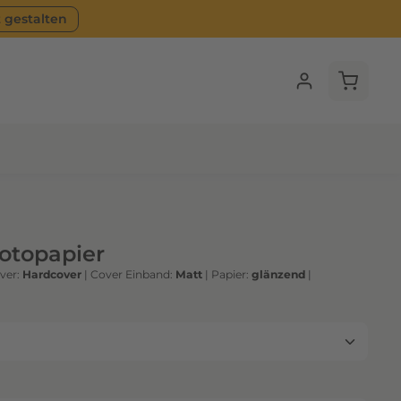
t gestalten
Warenko
Fotopapier
ver:
Hardcover
|
Cover Einband:
Matt
|
Papier:
glänzend
|