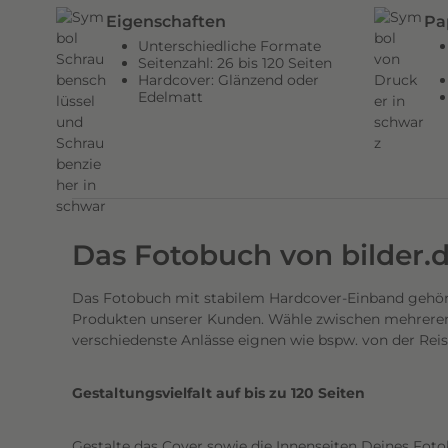
n
Eigenschaften
Pa
d
Unterschiedliche Formate
e
Seitenzahl: 26 bis 120 Seiten
Hardcover: Glänzend oder
n
Edelmatt
H
a
r
d
c
o
Das Fotobuch von bilder.
v
e
Das Fotobuch mit stabilem Hardcover-Einband gehört
r
Produkten unserer Kunden. Wähle zwischen mehreren 
E
verschiedenste Anlässe eignen wie bspw. von der Rei
i
n
Gestaltungsvielfalt auf bis zu 120 Seiten
b
a
Gestalte das Cover sowie die Innenseiten Deines Foto