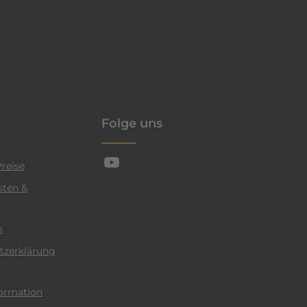
enschutzrichtlinie
Folge uns
reise
sten &
m
tzerklärung
ormation