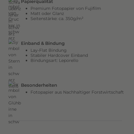
Papierqualität
b
Premium Fotopapier von Fujifilm
e
Matt oder Glanz
Seitenstärke: ca. 350g/m²
n
v
e
r
Einband & Bindung
l
Lay-Flat Bindung
e
Stabiler Hardcover Einband
Bindungsart: Leporello
i
h
e
n
Besonderheiten
d
Fotopapier aus Nachhaltiger Forstwirtschaft
e
m
C
o
v