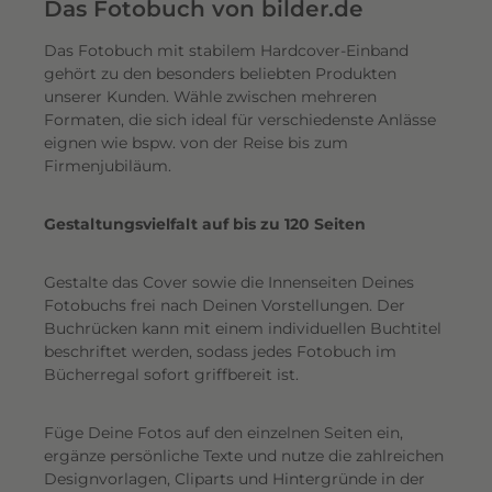
e
Das Fotobuch von bilder.de
r
Das Fotobuch mit stabilem Hardcover-Einband
e
gehört zu den besonders beliebten Produkten
i
unserer Kunden. Wähle zwischen mehreren
n
Formaten, die sich ideal für verschiedenste Anlässe
e
eignen wie bspw. von der Reise bis zum
n
Firmenjubiläum.
s
c
Gestaltungsvielfalt auf bis zu 120 Seiten
h
i
Gestalte das Cover sowie die Innenseiten Deines
m
Fotobuchs frei nach Deinen Vorstellungen. Der
m
Buchrücken kann mit einem individuellen Buchtitel
e
beschriftet werden, sodass jedes Fotobuch im
r
Bücherregal sofort griffbereit ist.
n
d
Füge Deine Fotos auf den einzelnen Seiten ein,
e
ergänze persönliche Texte und nutze die zahlreichen
n
Designvorlagen, Cliparts und Hintergründe in der