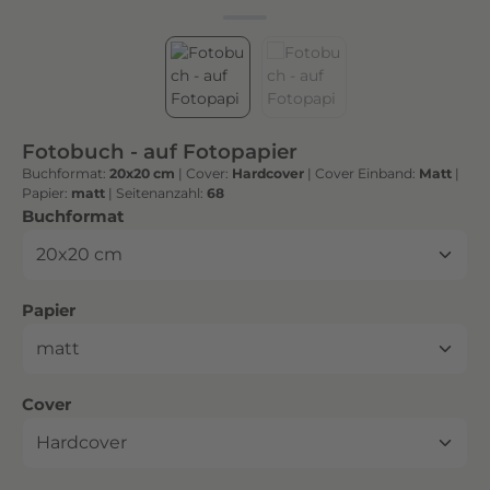
h
t
e
n
h
o
Fotobuch - auf Fotopapier
c
Buchformat:
20x20 cm
|
Cover:
Hardcover
|
Cover Einband:
Matt
|
h
Papier:
matt
|
Seitenanzahl:
68
w
auswählen
Buchformat
e
r
t
auswählen
Papier
i
g
e
n
auswählen
Cover
D
r
u