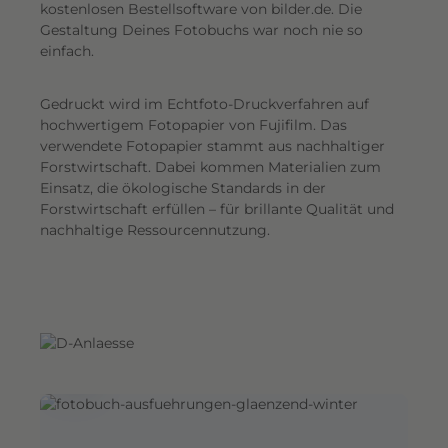
G
kostenlosen Bestellsoftware von bilder.de. Die
Gestaltung Deines Fotobuchs war noch nie so
e
einfach.
s
a
Gedruckt wird im Echtfoto-Druckverfahren auf
m
hochwertigem Fotopapier von Fujifilm. Das
t
verwendete Fotopapier stammt aus nachhaltiger
e
Forstwirtschaft. Dabei kommen Materialien zum
i
Einsatz, die ökologische Standards in der
n
Forstwirtschaft erfüllen – für brillante Qualität und
d
nachhaltige Ressourcennutzung.
r
u
c
k
.