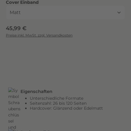
auswählen
Cover Einband
c
k
.
D
Regulärer Preis:
45,99 €
i
Preise inkl. MwSt. zzgl. Versandkosten
e
b
r
i
l
l
a
n
Eigenschaften
t
Unterschiedliche Formate
e
Seitenzahl: 26 bis 120 Seiten
n
Hardcover: Glänzend oder Edelmatt
F
a
r