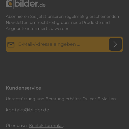
Abonnieren Sie jetzt unseren regelmäßig erscheinenden
Newsletter, um rechtzeitig über neue Produkte und
Angebote informiert zu werden.
E-Mail-Adresse*
Datenschutz
Diese Seite ist durch reCAPTCHA geschützt und es gelten die
Datenschutzrichtlinie
Die mit einem Stern (*) markierten Felder sind
und
Nutzungsbedingungen
.
Ich habe die
Datenschutzbestimmungen
zur Kenntnis
Pflichtfelder.
genommen und die
AGB
gelesen und bin mit ihnen
einverstanden.
*
Kundenservice
Unterstützung und Beratung erhältst Du per E-Mail an:
kontakt@bilder.de
Über unser
Kontaktformular
.