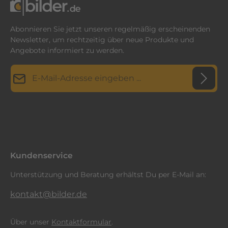
Abonnieren Sie jetzt unseren regelmäßig erscheinenden
Newsletter, um rechtzeitig über neue Produkte und
Angebote informiert zu werden.
E-Mail-Adresse*
Datenschutz
Diese Seite ist durch reCAPTCHA geschützt und es gelten die
Datenschutzrichtlinie
Die mit einem Stern (*) markierten Felder sind
und
Nutzungsbedingungen
.
Ich habe die
Datenschutzbestimmungen
zur Kenntnis
Pflichtfelder.
genommen und die
AGB
gelesen und bin mit ihnen
einverstanden.
*
Kundenservice
Unterstützung und Beratung erhältst Du per E-Mail an:
kontakt@bilder.de
Über unser
Kontaktformular
.