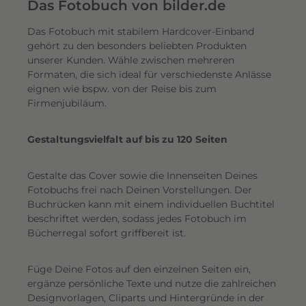
e
Das Fotobuch von bilder.de
r
Das Fotobuch mit stabilem Hardcover-Einband
e
gehört zu den besonders beliebten Produkten
i
unserer Kunden. Wähle zwischen mehreren
n
Formaten, die sich ideal für verschiedenste Anlässe
e
eignen wie bspw. von der Reise bis zum
n
Firmenjubiläum.
s
c
Gestaltungsvielfalt auf bis zu 120 Seiten
h
i
Gestalte das Cover sowie die Innenseiten Deines
m
Fotobuchs frei nach Deinen Vorstellungen. Der
m
Buchrücken kann mit einem individuellen Buchtitel
e
beschriftet werden, sodass jedes Fotobuch im
r
Bücherregal sofort griffbereit ist.
n
d
Füge Deine Fotos auf den einzelnen Seiten ein,
e
ergänze persönliche Texte und nutze die zahlreichen
n
Designvorlagen, Cliparts und Hintergründe in der