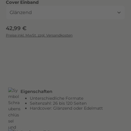
auswählen
Cover Einband
c
k
.
D
Regulärer Preis:
42,99 €
i
Preise inkl. MwSt. zzgl. Versandkosten
e
b
r
i
l
l
a
n
Eigenschaften
t
Unterschiedliche Formate
e
Seitenzahl: 26 bis 120 Seiten
n
Hardcover: Glänzend oder Edelmatt
F
a
r