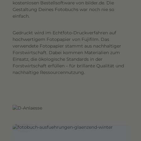
G
kostenlosen Bestellsoftware von bilder.de. Die
Gestaltung Deines Fotobuchs war noch nie so
e
einfach.
s
a
Gedruckt wird im Echtfoto-Druckverfahren auf
m
hochwertigem Fotopapier von Fujifilm. Das
t
verwendete Fotopapier stammt aus nachhaltiger
e
Forstwirtschaft. Dabei kommen Materialien zum
i
Einsatz, die ökologische Standards in der
n
Forstwirtschaft erfüllen – für brillante Qualität und
d
nachhaltige Ressourcennutzung.
r
u
c
k
.