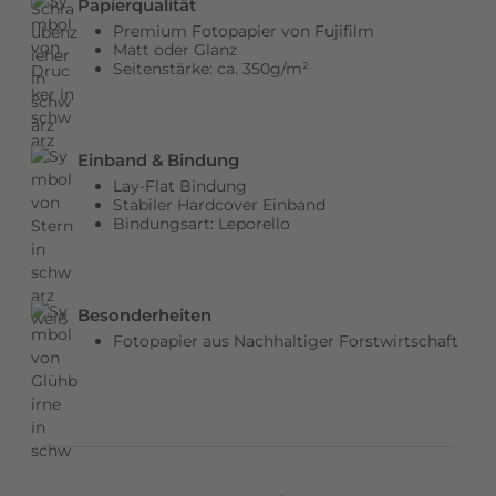
Papierqualität
b
Premium Fotopapier von Fujifilm
e
Matt oder Glanz
Seitenstärke: ca. 350g/m²
n
v
e
r
Einband & Bindung
l
Lay-Flat Bindung
e
Stabiler Hardcover Einband
Bindungsart: Leporello
i
h
e
n
Besonderheiten
d
Fotopapier aus Nachhaltiger Forstwirtschaft
e
m
C
o
v