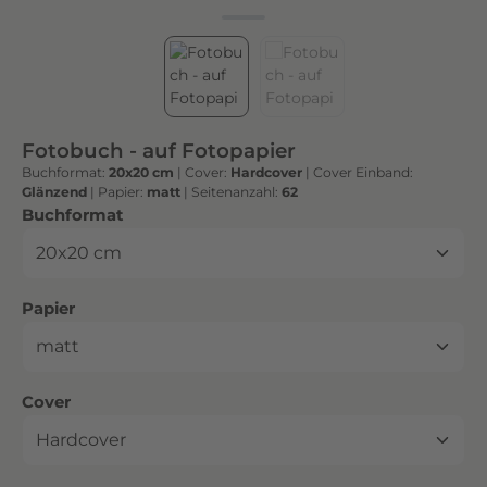
h
t
e
n
h
o
Fotobuch - auf Fotopapier
c
Buchformat:
20x20 cm
|
Cover:
Hardcover
|
Cover Einband:
h
Glänzend
|
Papier:
matt
|
Seitenanzahl:
62
w
auswählen
Buchformat
e
r
t
auswählen
Papier
i
g
e
n
auswählen
Cover
D
r
u