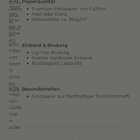
Papierqualität
b
Premium Fotopapier von Fujifilm
e
Matt oder Glanz
Seitenstärke: ca. 350g/m²
n
v
e
r
Einband & Bindung
l
Lay-Flat Bindung
e
Stabiler Hardcover Einband
Bindungsart: Leporello
i
h
e
n
Besonderheiten
d
Fotopapier aus Nachhaltiger Forstwirtschaft
e
m
C
o
v