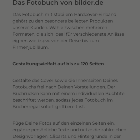
e
Das Fotobuch von bilder.de
r
Das Fotobuch mit stabilem Hardcover-Einband
e
gehört zu den besonders beliebten Produkten
i
unserer Kunden. Wähle zwischen mehreren
n
Formaten, die sich ideal für verschiedenste Anlässe
e
eignen wie bspw. von der Reise bis zum
n
Firmenjubiläum.
s
c
Gestaltungsvielfalt auf bis zu 120 Seiten
h
i
Gestalte das Cover sowie die Innenseiten Deines
m
Fotobuchs frei nach Deinen Vorstellungen. Der
m
Buchrücken kann mit einem individuellen Buchtitel
e
beschriftet werden, sodass jedes Fotobuch im
r
Bücherregal sofort griffbereit ist.
n
d
Füge Deine Fotos auf den einzelnen Seiten ein,
e
ergänze persönliche Texte und nutze die zahlreichen
n
Designvorlagen, Cliparts und Hintergründe in der