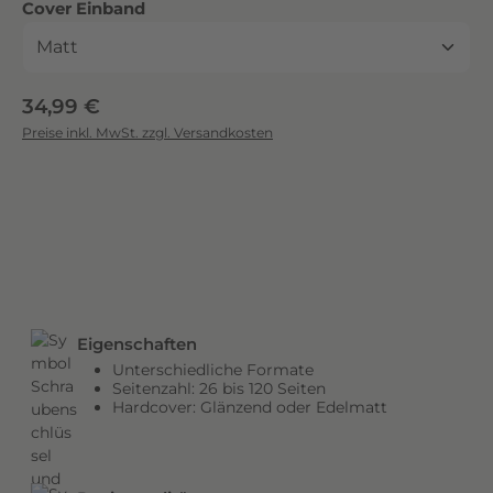
auswählen
Cover Einband
c
k
.
D
Regulärer Preis:
34,99 €
i
Preise inkl. MwSt. zzgl. Versandkosten
e
b
r
i
l
l
a
n
Eigenschaften
t
Unterschiedliche Formate
e
Seitenzahl: 26 bis 120 Seiten
n
Hardcover: Glänzend oder Edelmatt
F
a
r