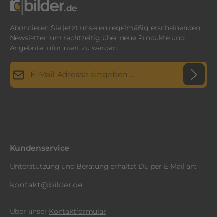
Abonnieren Sie jetzt unseren regelmäßig erscheinenden
Newsletter, um rechtzeitig über neue Produkte und
Angebote informiert zu werden.
E-Mail-Adresse*
Datenschutz
Diese Seite ist durch reCAPTCHA geschützt und es gelten die
Datenschutzrichtlinie
Die mit einem Stern (*) markierten Felder sind
und
Nutzungsbedingungen
.
Ich habe die
Datenschutzbestimmungen
zur Kenntnis
Pflichtfelder.
genommen und die
AGB
gelesen und bin mit ihnen
einverstanden.
*
Kundenservice
Unterstützung und Beratung erhältst Du per E-Mail an:
kontakt@bilder.de
Über unser
Kontaktformular
.