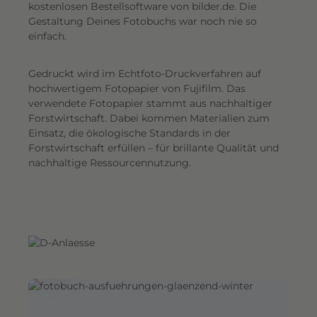
G
kostenlosen Bestellsoftware von bilder.de. Die
Gestaltung Deines Fotobuchs war noch nie so
e
einfach.
s
a
Gedruckt wird im Echtfoto-Druckverfahren auf
m
hochwertigem Fotopapier von Fujifilm. Das
t
verwendete Fotopapier stammt aus nachhaltiger
e
Forstwirtschaft. Dabei kommen Materialien zum
i
Einsatz, die ökologische Standards in der
n
Forstwirtschaft erfüllen – für brillante Qualität und
d
nachhaltige Ressourcennutzung.
r
u
c
k
.