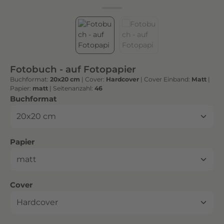
h
t
e
n
h
o
Fotobuch - auf Fotopapier
c
Buchformat:
20x20 cm
|
Cover:
Hardcover
|
Cover Einband:
Matt
|
h
Papier:
matt
|
Seitenanzahl:
46
w
auswählen
Buchformat
e
r
t
auswählen
Papier
i
g
e
n
auswählen
Cover
D
r
u