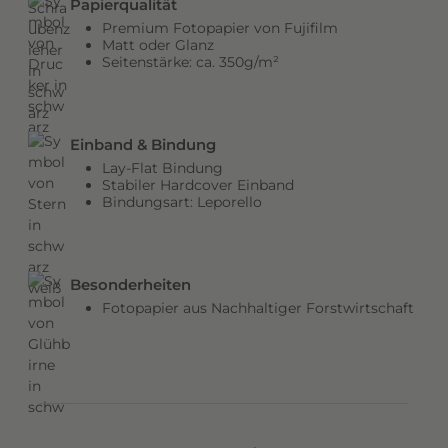
Papierqualität
b
Premium Fotopapier von Fujifilm
e
Matt oder Glanz
Seitenstärke: ca. 350g/m²
n
v
e
r
Einband & Bindung
l
Lay-Flat Bindung
e
Stabiler Hardcover Einband
Bindungsart: Leporello
i
h
e
n
Besonderheiten
d
Fotopapier aus Nachhaltiger Forstwirtschaft
e
m
C
o
v