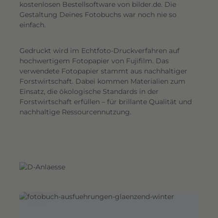
G
kostenlosen Bestellsoftware von bilder.de. Die
Gestaltung Deines Fotobuchs war noch nie so
e
einfach.
s
a
Gedruckt wird im Echtfoto-Druckverfahren auf
m
hochwertigem Fotopapier von Fujifilm. Das
t
verwendete Fotopapier stammt aus nachhaltiger
e
Forstwirtschaft. Dabei kommen Materialien zum
i
Einsatz, die ökologische Standards in der
n
Forstwirtschaft erfüllen – für brillante Qualität und
d
nachhaltige Ressourcennutzung.
r
u
c
k
.