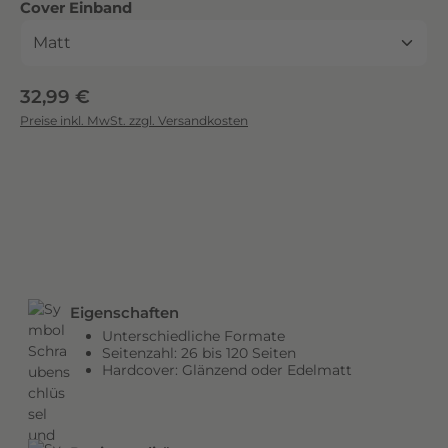
auswählen
Cover Einband
c
k
.
D
Regulärer Preis:
32,99 €
i
Preise inkl. MwSt. zzgl. Versandkosten
e
b
r
i
l
l
a
n
Eigenschaften
t
Unterschiedliche Formate
e
Seitenzahl: 26 bis 120 Seiten
n
Hardcover: Glänzend oder Edelmatt
F
a
r