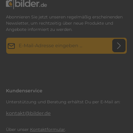
Abonnieren Sie jetzt unseren regelmäßig erscheinenden
Newsletter, um rechtzeitig über neue Produkte und
Angebote informiert zu werden.
E-Mail-Adresse*
Datenschutz
Diese Seite ist durch reCAPTCHA geschützt und es gelten die
Datenschutzrichtlinie
Die mit einem Stern (*) markierten Felder sind
und
Nutzungsbedingungen
.
Ich habe die
Datenschutzbestimmungen
zur Kenntnis
Pflichtfelder.
genommen und die
AGB
gelesen und bin mit ihnen
einverstanden.
*
Kundenservice
Unterstützung und Beratung erhältst Du per E-Mail an:
kontakt@bilder.de
Über unser
Kontaktformular
.