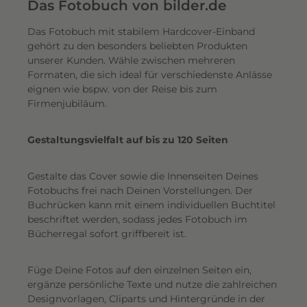
e
Das Fotobuch von bilder.de
r
Das Fotobuch mit stabilem Hardcover-Einband
e
gehört zu den besonders beliebten Produkten
i
unserer Kunden. Wähle zwischen mehreren
n
Formaten, die sich ideal für verschiedenste Anlässe
e
eignen wie bspw. von der Reise bis zum
n
Firmenjubiläum.
s
c
Gestaltungsvielfalt auf bis zu 120 Seiten
h
i
Gestalte das Cover sowie die Innenseiten Deines
m
Fotobuchs frei nach Deinen Vorstellungen. Der
m
Buchrücken kann mit einem individuellen Buchtitel
e
beschriftet werden, sodass jedes Fotobuch im
r
Bücherregal sofort griffbereit ist.
n
d
Füge Deine Fotos auf den einzelnen Seiten ein,
e
ergänze persönliche Texte und nutze die zahlreichen
n
Designvorlagen, Cliparts und Hintergründe in der