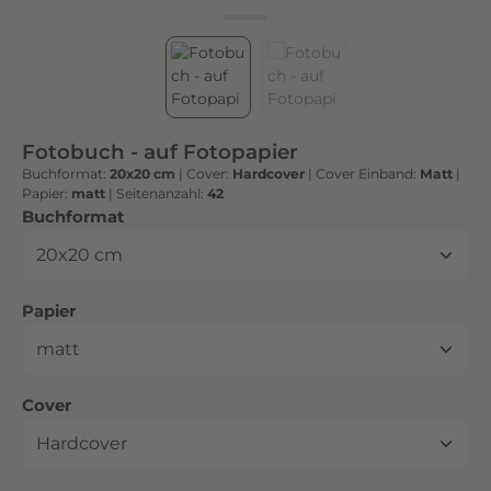
h
t
e
n
h
o
Fotobuch - auf Fotopapier
c
Buchformat:
20x20 cm
|
Cover:
Hardcover
|
Cover Einband:
Matt
|
h
Papier:
matt
|
Seitenanzahl:
42
w
auswählen
Buchformat
e
r
t
auswählen
Papier
i
g
e
n
auswählen
Cover
D
r
u