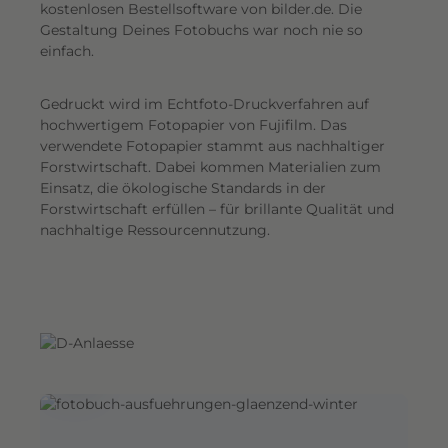
G
kostenlosen Bestellsoftware von bilder.de. Die
Gestaltung Deines Fotobuchs war noch nie so
e
einfach.
s
a
Gedruckt wird im Echtfoto-Druckverfahren auf
m
hochwertigem Fotopapier von Fujifilm. Das
t
verwendete Fotopapier stammt aus nachhaltiger
e
Forstwirtschaft. Dabei kommen Materialien zum
i
Einsatz, die ökologische Standards in der
n
Forstwirtschaft erfüllen – für brillante Qualität und
d
nachhaltige Ressourcennutzung.
r
u
c
k
.