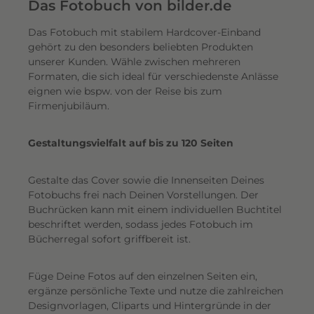
e
Das Fotobuch von bilder.de
r
Das Fotobuch mit stabilem Hardcover-Einband
e
gehört zu den besonders beliebten Produkten
i
unserer Kunden. Wähle zwischen mehreren
n
Formaten, die sich ideal für verschiedenste Anlässe
e
eignen wie bspw. von der Reise bis zum
n
Firmenjubiläum.
s
c
Gestaltungsvielfalt auf bis zu 120 Seiten
h
i
Gestalte das Cover sowie die Innenseiten Deines
m
Fotobuchs frei nach Deinen Vorstellungen. Der
m
Buchrücken kann mit einem individuellen Buchtitel
e
beschriftet werden, sodass jedes Fotobuch im
r
Bücherregal sofort griffbereit ist.
n
d
Füge Deine Fotos auf den einzelnen Seiten ein,
e
ergänze persönliche Texte und nutze die zahlreichen
n
Designvorlagen, Cliparts und Hintergründe in der