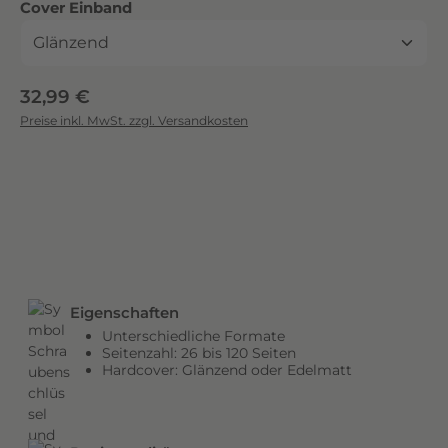
auswählen
Cover Einband
c
k
.
D
Regulärer Preis:
32,99 €
i
Preise inkl. MwSt. zzgl. Versandkosten
e
b
r
i
l
l
a
n
Eigenschaften
t
Unterschiedliche Formate
e
Seitenzahl: 26 bis 120 Seiten
n
Hardcover: Glänzend oder Edelmatt
F
a
r