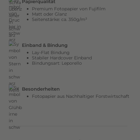
Papierqualität
b
Premium Fotopapier von Fujifilm
e
Matt oder Glanz
Seitenstärke: ca. 350g/m²
n
v
e
r
Einband & Bindung
l
Lay-Flat Bindung
e
Stabiler Hardcover Einband
Bindungsart: Leporello
i
h
e
n
Besonderheiten
d
Fotopapier aus Nachhaltiger Forstwirtschaft
e
m
C
o
v