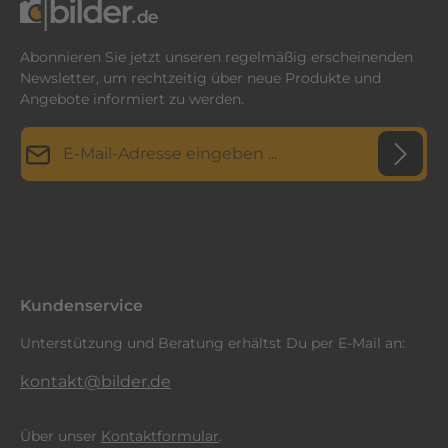
Abonnieren Sie jetzt unseren regelmäßig erscheinenden
Newsletter, um rechtzeitig über neue Produkte und
Angebote informiert zu werden.
E-Mail-Adresse*
Datenschutz
Diese Seite ist durch reCAPTCHA geschützt und es gelten die
Datenschutzrichtlinie
Die mit einem Stern (*) markierten Felder sind
und
Nutzungsbedingungen
.
Ich habe die
Datenschutzbestimmungen
zur Kenntnis
Pflichtfelder.
genommen und die
AGB
gelesen und bin mit ihnen
einverstanden.
*
Kundenservice
Unterstützung und Beratung erhältst Du per E-Mail an:
kontakt@bilder.de
Über unser
Kontaktformular
.