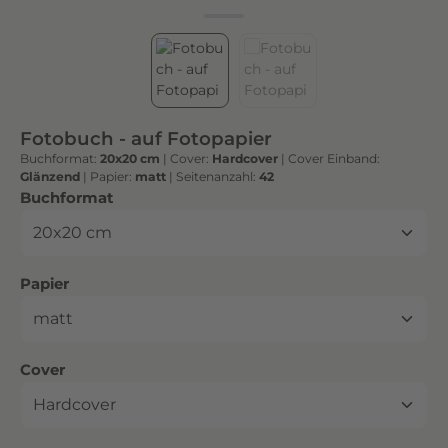
h
t
e
n
h
o
Fotobuch - auf Fotopapier
c
Buchformat:
20x20 cm
|
Cover:
Hardcover
|
Cover Einband:
h
Glänzend
|
Papier:
matt
|
Seitenanzahl:
42
w
auswählen
Buchformat
e
r
t
auswählen
Papier
i
g
e
n
auswählen
Cover
D
r
u