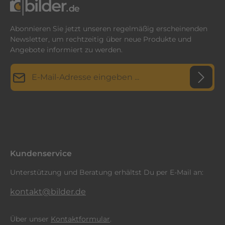
Abonnieren Sie jetzt unseren regelmäßig erscheinenden
Newsletter, um rechtzeitig über neue Produkte und
Angebote informiert zu werden.
E-Mail-Adresse*
Datenschutz
Diese Seite ist durch reCAPTCHA geschützt und es gelten die
Datenschutzrichtlinie
Die mit einem Stern (*) markierten Felder sind
und
Nutzungsbedingungen
.
Ich habe die
Datenschutzbestimmungen
zur Kenntnis
Pflichtfelder.
genommen und die
AGB
gelesen und bin mit ihnen
einverstanden.
*
Kundenservice
Unterstützung und Beratung erhältst Du per E-Mail an:
kontakt@bilder.de
Über unser
Kontaktformular
.