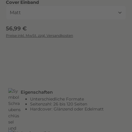
auswählen
Cover Einband
c
k
.
D
Regulärer Preis:
56,99 €
i
Preise inkl. MwSt. zzgl. Versandkosten
e
b
r
i
l
l
a
n
Eigenschaften
t
Unterschiedliche Formate
e
Seitenzahl: 26 bis 120 Seiten
n
Hardcover: Glänzend oder Edelmatt
F
a
r