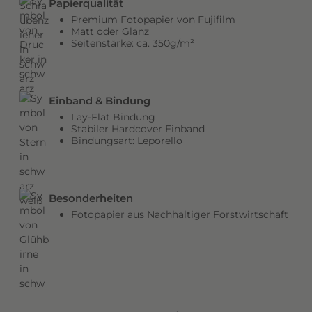
Papierqualität
b
Premium Fotopapier von Fujifilm
e
Matt oder Glanz
Seitenstärke: ca. 350g/m²
n
v
e
r
Einband & Bindung
l
Lay-Flat Bindung
e
Stabiler Hardcover Einband
Bindungsart: Leporello
i
h
e
n
Besonderheiten
d
Fotopapier aus Nachhaltiger Forstwirtschaft
e
m
C
o
v