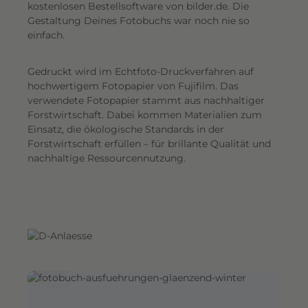
G
kostenlosen Bestellsoftware von bilder.de. Die
Gestaltung Deines Fotobuchs war noch nie so
e
einfach.
s
a
Gedruckt wird im Echtfoto-Druckverfahren auf
m
hochwertigem Fotopapier von Fujifilm. Das
t
verwendete Fotopapier stammt aus nachhaltiger
e
Forstwirtschaft. Dabei kommen Materialien zum
i
Einsatz, die ökologische Standards in der
n
Forstwirtschaft erfüllen – für brillante Qualität und
d
nachhaltige Ressourcennutzung.
r
u
c
k
.