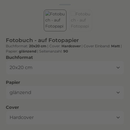
h
t
e
n
h
o
Fotobuch - auf Fotopapier
c
Buchformat:
20x20 cm
|
Cover:
Hardcover
|
Cover Einband:
Matt
|
h
Papier:
glänzend
|
Seitenanzahl:
90
w
auswählen
Buchformat
e
r
t
auswählen
Papier
i
g
e
n
auswählen
Cover
D
r
u