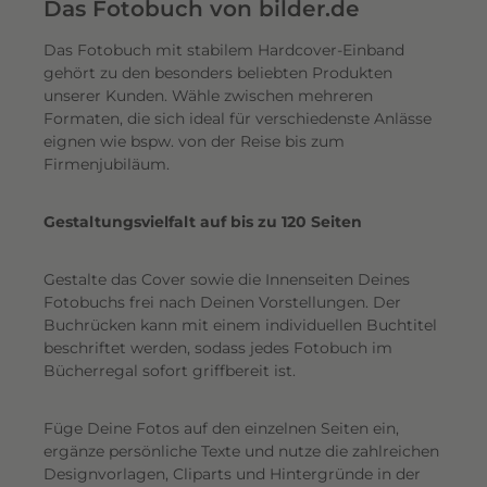
e
Das Fotobuch von bilder.de
r
Das Fotobuch mit stabilem Hardcover-Einband
e
gehört zu den besonders beliebten Produkten
i
unserer Kunden. Wähle zwischen mehreren
n
Formaten, die sich ideal für verschiedenste Anlässe
e
eignen wie bspw. von der Reise bis zum
n
Firmenjubiläum.
s
c
Gestaltungsvielfalt auf bis zu 120 Seiten
h
i
Gestalte das Cover sowie die Innenseiten Deines
m
Fotobuchs frei nach Deinen Vorstellungen. Der
m
Buchrücken kann mit einem individuellen Buchtitel
e
beschriftet werden, sodass jedes Fotobuch im
r
Bücherregal sofort griffbereit ist.
n
d
Füge Deine Fotos auf den einzelnen Seiten ein,
e
ergänze persönliche Texte und nutze die zahlreichen
n
Designvorlagen, Cliparts und Hintergründe in der