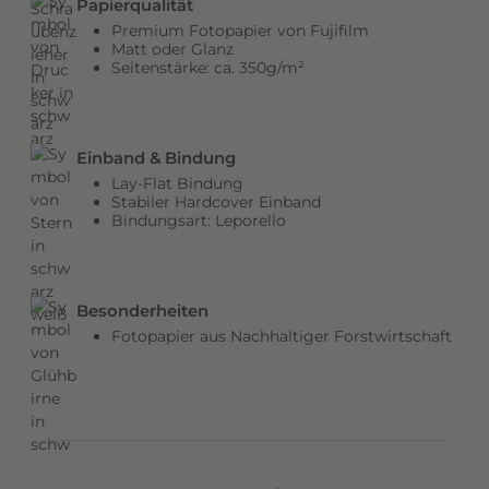
Papierqualität
b
Premium Fotopapier von Fujifilm
e
Matt oder Glanz
Seitenstärke: ca. 350g/m²
n
v
e
r
Einband & Bindung
l
Lay-Flat Bindung
e
Stabiler Hardcover Einband
Bindungsart: Leporello
i
h
e
n
Besonderheiten
d
Fotopapier aus Nachhaltiger Forstwirtschaft
e
m
C
o
v