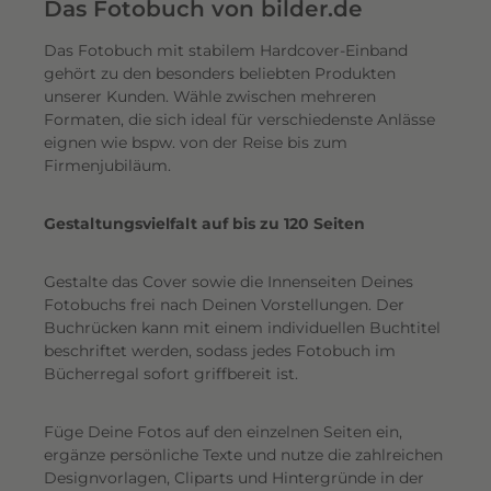
e
Das Fotobuch von bilder.de
r
Das Fotobuch mit stabilem Hardcover-Einband
e
gehört zu den besonders beliebten Produkten
i
unserer Kunden. Wähle zwischen mehreren
n
Formaten, die sich ideal für verschiedenste Anlässe
e
eignen wie bspw. von der Reise bis zum
n
Firmenjubiläum.
s
c
Gestaltungsvielfalt auf bis zu 120 Seiten
h
i
Gestalte das Cover sowie die Innenseiten Deines
m
Fotobuchs frei nach Deinen Vorstellungen. Der
m
Buchrücken kann mit einem individuellen Buchtitel
e
beschriftet werden, sodass jedes Fotobuch im
r
Bücherregal sofort griffbereit ist.
n
d
Füge Deine Fotos auf den einzelnen Seiten ein,
e
ergänze persönliche Texte und nutze die zahlreichen
n
Designvorlagen, Cliparts und Hintergründe in der