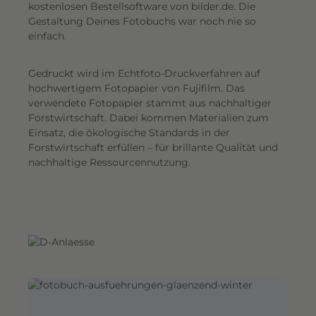
G
kostenlosen Bestellsoftware von bilder.de. Die
Gestaltung Deines Fotobuchs war noch nie so
e
einfach.
s
a
Gedruckt wird im Echtfoto-Druckverfahren auf
m
hochwertigem Fotopapier von Fujifilm. Das
t
verwendete Fotopapier stammt aus nachhaltiger
e
Forstwirtschaft. Dabei kommen Materialien zum
i
Einsatz, die ökologische Standards in der
n
Forstwirtschaft erfüllen – für brillante Qualität und
d
nachhaltige Ressourcennutzung.
r
u
c
k
.