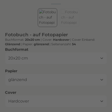
h
t
e
n
h
o
Fotobuch - auf Fotopapier
c
Buchformat:
20x20 cm
|
Cover:
Hardcover
|
Cover Einband:
h
Glänzend
|
Papier:
glänzend
|
Seitenanzahl:
54
w
auswählen
Buchformat
e
r
t
auswählen
Papier
i
g
e
n
auswählen
Cover
D
r
u