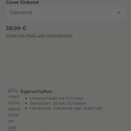
auswählen
Cover Einband
c
k
.
D
Regulärer Preis:
38,99 €
i
Preise inkl. MwSt. zzgl. Versandkosten
e
b
r
i
l
l
a
n
Eigenschaften
t
Unterschiedliche Formate
e
Seitenzahl: 26 bis 120 Seiten
n
Hardcover: Glänzend oder Edelmatt
F
a
r