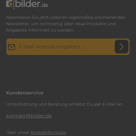
Abonnieren Sie jetzt unseren regelmäßig erscheinenden
Newsletter, um rechtzeitig über neue Produkte und
Angebote informiert zu werden.
E-Mail-Adresse*
Datenschutz
Diese Seite ist durch reCAPTCHA geschützt und es gelten die
Datenschutzrichtlinie
Die mit einem Stern (*) markierten Felder sind
und
Nutzungsbedingungen
.
Ich habe die
Datenschutzbestimmungen
zur Kenntnis
Pflichtfelder.
genommen und die
AGB
gelesen und bin mit ihnen
einverstanden.
*
Kundenservice
Unterstützung und Beratung erhältst Du per E-Mail an:
kontakt@bilder.de
Über unser
Kontaktformular
.