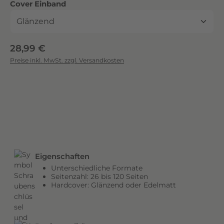
auswählen
Cover Einband
c
k
.
D
Regulärer Preis:
28,99 €
i
Preise inkl. MwSt. zzgl. Versandkosten
e
b
r
i
l
l
a
n
Eigenschaften
t
Unterschiedliche Formate
e
Seitenzahl: 26 bis 120 Seiten
n
Hardcover: Glänzend oder Edelmatt
F
a
r