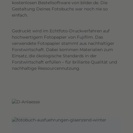
G
kostenlosen Bestellsoftware von bilder.de. Die
Gestaltung Deines Fotobuchs war noch nie so
e
einfach.
s
a
Gedruckt wird im Echtfoto-Druckverfahren auf
m
hochwertigem Fotopapier von Fujifilm. Das
t
verwendete Fotopapier stammt aus nachhaltiger
e
Forstwirtschaft. Dabei kommen Materialien zum
i
Einsatz, die ökologische Standards in der
n
Forstwirtschaft erfüllen – für brillante Qualität und
d
nachhaltige Ressourcennutzung.
r
u
c
k
.