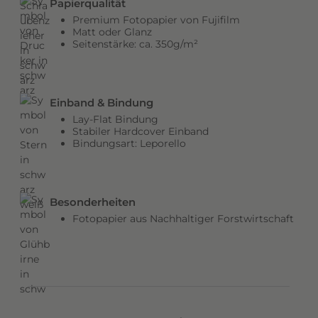
Papierqualität
b
Premium Fotopapier von Fujifilm
e
Matt oder Glanz
Seitenstärke: ca. 350g/m²
n
v
e
r
Einband & Bindung
l
Lay-Flat Bindung
e
Stabiler Hardcover Einband
Bindungsart: Leporello
i
h
e
n
Besonderheiten
d
Fotopapier aus Nachhaltiger Forstwirtschaft
e
m
C
o
v