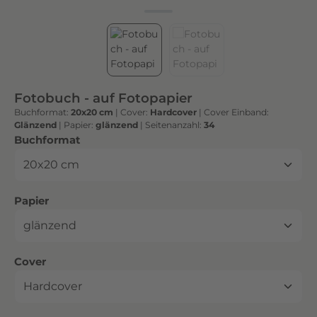
h
t
e
n
h
o
Fotobuch - auf Fotopapier
c
Buchformat:
20x20 cm
|
Cover:
Hardcover
|
Cover Einband:
h
Glänzend
|
Papier:
glänzend
|
Seitenanzahl:
34
w
auswählen
Buchformat
e
r
t
auswählen
Papier
i
g
e
n
auswählen
Cover
D
r
u