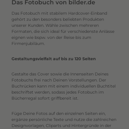
e
Das Fotobuch von bilder.de
r
Das Fotobuch mit stabilem Hardcover-Einband
e
gehört zu den besonders beliebten Produkten
i
unserer Kunden. Wähle zwischen mehreren
n
Formaten, die sich ideal für verschiedenste Anlässe
e
eignen wie bspw. von der Reise bis zum
n
Firmenjubiläum.
s
c
Gestaltungsvielfalt auf bis zu 120 Seiten
h
i
Gestalte das Cover sowie die Innenseiten Deines
m
Fotobuchs frei nach Deinen Vorstellungen. Der
m
Buchrücken kann mit einem individuellen Buchtitel
e
beschriftet werden, sodass jedes Fotobuch im
r
Bücherregal sofort griffbereit ist.
n
d
Füge Deine Fotos auf den einzelnen Seiten ein,
e
ergänze persönliche Texte und nutze die zahlreichen
n
Designvorlagen, Cliparts und Hintergründe in der