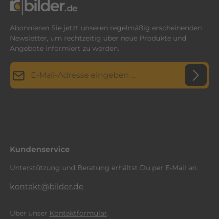
Abonnieren Sie jetzt unseren regelmäßig erscheinenden
Newsletter, um rechtzeitig über neue Produkte und
Angebote informiert zu werden.
E-Mail-Adresse*
Datenschutz
Diese Seite ist durch reCAPTCHA geschützt und es gelten die
Datenschutzrichtlinie
Die mit einem Stern (*) markierten Felder sind
und
Nutzungsbedingungen
.
Ich habe die
Datenschutzbestimmungen
zur Kenntnis
Pflichtfelder.
genommen und die
AGB
gelesen und bin mit ihnen
einverstanden.
*
Kundenservice
Unterstützung und Beratung erhältst Du per E-Mail an:
kontakt@bilder.de
Über unser
Kontaktformular
.