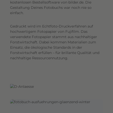
G
kostenlosen Bestellsoftware von bilder.de. Die
Gestaltung Deines Fotobuchs war noch nie so
e
einfach.
s
a
Gedruckt wird im Echtfoto-Druckverfahren auf
m
hochwertigem Fotopapier von Fujifilm. Das
t
verwendete Fotopapier stammt aus nachhaltiger
e
Forstwirtschaft. Dabei kommen Materialien zum
i
Einsatz, die ökologische Standards in der
n
Forstwirtschaft erfüllen – für brillante Qualität und
d
nachhaltige Ressourcennutzung.
r
u
c
k
.