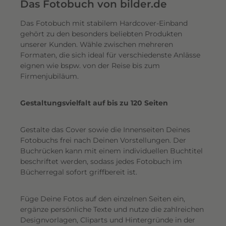
e
Das Fotobuch von bilder.de
r
Das Fotobuch mit stabilem Hardcover-Einband
e
gehört zu den besonders beliebten Produkten
i
unserer Kunden. Wähle zwischen mehreren
n
Formaten, die sich ideal für verschiedenste Anlässe
e
eignen wie bspw. von der Reise bis zum
n
Firmenjubiläum.
s
c
Gestaltungsvielfalt auf bis zu 120 Seiten
h
i
Gestalte das Cover sowie die Innenseiten Deines
m
Fotobuchs frei nach Deinen Vorstellungen. Der
m
Buchrücken kann mit einem individuellen Buchtitel
e
beschriftet werden, sodass jedes Fotobuch im
r
Bücherregal sofort griffbereit ist.
n
d
Füge Deine Fotos auf den einzelnen Seiten ein,
e
ergänze persönliche Texte und nutze die zahlreichen
n
Designvorlagen, Cliparts und Hintergründe in der