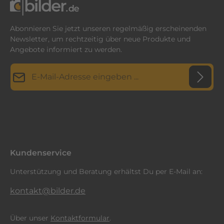
Abonnieren Sie jetzt unseren regelmäßig erscheinenden
Newsletter, um rechtzeitig über neue Produkte und
Angebote informiert zu werden.
E-Mail-Adresse*
Datenschutz
Diese Seite ist durch reCAPTCHA geschützt und es gelten die
Datenschutzrichtlinie
Die mit einem Stern (*) markierten Felder sind
und
Nutzungsbedingungen
.
Ich habe die
Datenschutzbestimmungen
zur Kenntnis
Pflichtfelder.
genommen und die
AGB
gelesen und bin mit ihnen
einverstanden.
*
Kundenservice
Unterstützung und Beratung erhältst Du per E-Mail an:
kontakt@bilder.de
Über unser
Kontaktformular
.