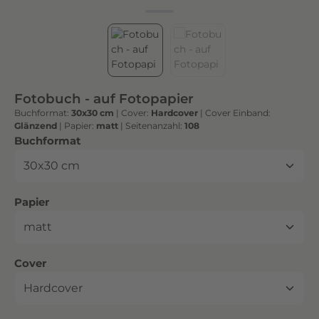
h
t
e
n
h
o
Fotobuch - auf Fotopapier
c
Buchformat:
30x30 cm
|
Cover:
Hardcover
|
Cover Einband:
h
Glänzend
|
Papier:
matt
|
Seitenanzahl:
108
w
auswählen
Buchformat
e
r
t
auswählen
Papier
i
g
e
n
auswählen
Cover
D
r
u