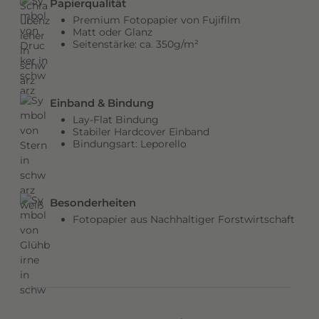
Papierqualität
b
Premium Fotopapier von Fujifilm
e
Matt oder Glanz
Seitenstärke: ca. 350g/m²
n
v
e
r
Einband & Bindung
l
Lay-Flat Bindung
e
Stabiler Hardcover Einband
Bindungsart: Leporello
i
h
e
n
Besonderheiten
d
Fotopapier aus Nachhaltiger Forstwirtschaft
e
m
C
o
v