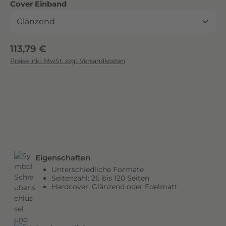
auswählen
Cover Einband
c
k
.
D
Regulärer Preis:
113,79 €
i
Preise inkl. MwSt. zzgl. Versandkosten
e
b
r
i
l
l
a
n
Eigenschaften
t
Unterschiedliche Formate
e
Seitenzahl: 26 bis 120 Seiten
n
Hardcover: Glänzend oder Edelmatt
F
a
r