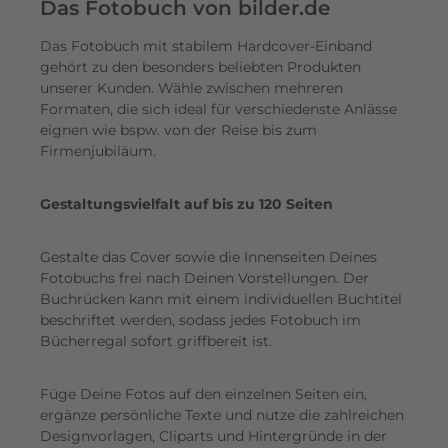
e
Das Fotobuch von bilder.de
r
Das Fotobuch mit stabilem Hardcover-Einband
e
gehört zu den besonders beliebten Produkten
i
unserer Kunden. Wähle zwischen mehreren
n
Formaten, die sich ideal für verschiedenste Anlässe
e
eignen wie bspw. von der Reise bis zum
n
Firmenjubiläum.
s
c
Gestaltungsvielfalt auf bis zu 120 Seiten
h
i
Gestalte das Cover sowie die Innenseiten Deines
m
Fotobuchs frei nach Deinen Vorstellungen. Der
m
Buchrücken kann mit einem individuellen Buchtitel
e
beschriftet werden, sodass jedes Fotobuch im
r
Bücherregal sofort griffbereit ist.
n
d
Füge Deine Fotos auf den einzelnen Seiten ein,
e
ergänze persönliche Texte und nutze die zahlreichen
n
Designvorlagen, Cliparts und Hintergründe in der