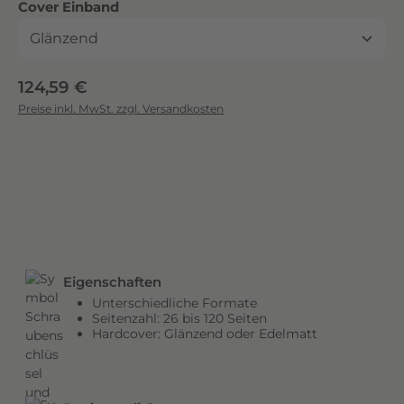
auswählen
Cover Einband
c
k
.
D
Regulärer Preis:
124,59 €
i
Preise inkl. MwSt. zzgl. Versandkosten
e
b
r
i
l
l
a
n
Eigenschaften
t
Unterschiedliche Formate
e
Seitenzahl: 26 bis 120 Seiten
n
Hardcover: Glänzend oder Edelmatt
F
a
r