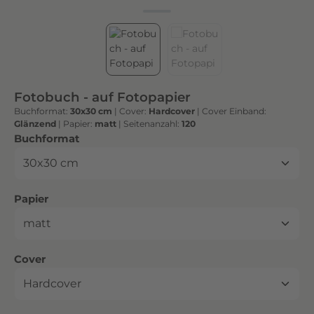
h
t
e
n
h
o
Fotobuch - auf Fotopapier
c
Buchformat:
30x30 cm
|
Cover:
Hardcover
|
Cover Einband:
h
Glänzend
|
Papier:
matt
|
Seitenanzahl:
120
w
auswählen
Buchformat
e
r
t
auswählen
Papier
i
g
e
n
auswählen
Cover
D
r
u