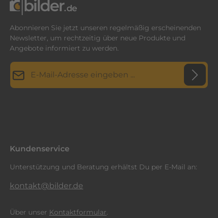
Abonnieren Sie jetzt unseren regelmäßig erscheinenden
Newsletter, um rechtzeitig über neue Produkte und
Angebote informiert zu werden.
E-Mail-Adresse*
Datenschutz
Diese Seite ist durch reCAPTCHA geschützt und es gelten die
Datenschutzrichtlinie
Die mit einem Stern (*) markierten Felder sind
und
Nutzungsbedingungen
.
Ich habe die
Datenschutzbestimmungen
zur Kenntnis
Pflichtfelder.
genommen und die
AGB
gelesen und bin mit ihnen
einverstanden.
*
Kundenservice
Unterstützung und Beratung erhältst Du per E-Mail an:
kontakt@bilder.de
Über unser
Kontaktformular
.