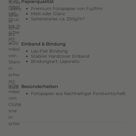
Papierqualität
b
Premium Fotopapier von Fujifilm
e
Matt oder Glanz
Seitenstärke: ca. 350g/m²
n
v
e
r
Einband & Bindung
l
Lay-Flat Bindung
e
Stabiler Hardcover Einband
Bindungsart: Leporello
i
h
e
n
Besonderheiten
d
Fotopapier aus Nachhaltiger Forstwirtschaft
e
m
C
o
v