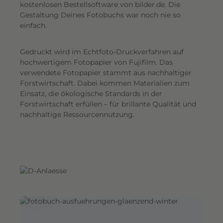
G
kostenlosen Bestellsoftware von bilder.de. Die
Gestaltung Deines Fotobuchs war noch nie so
e
einfach.
s
a
Gedruckt wird im Echtfoto-Druckverfahren auf
m
hochwertigem Fotopapier von Fujifilm. Das
t
verwendete Fotopapier stammt aus nachhaltiger
e
Forstwirtschaft. Dabei kommen Materialien zum
i
Einsatz, die ökologische Standards in der
n
Forstwirtschaft erfüllen – für brillante Qualität und
d
nachhaltige Ressourcennutzung.
r
u
c
k
.