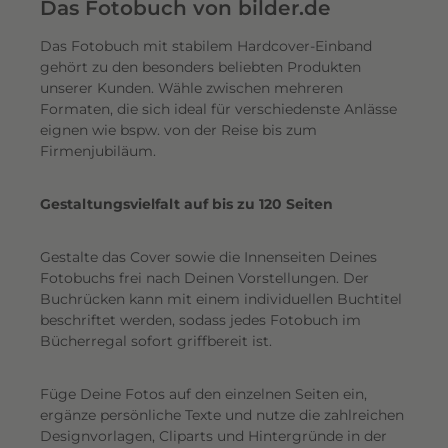
e
Das Fotobuch von bilder.de
r
Das Fotobuch mit stabilem Hardcover-Einband
e
gehört zu den besonders beliebten Produkten
i
unserer Kunden. Wähle zwischen mehreren
n
Formaten, die sich ideal für verschiedenste Anlässe
e
eignen wie bspw. von der Reise bis zum
n
Firmenjubiläum.
s
c
Gestaltungsvielfalt auf bis zu 120 Seiten
h
i
Gestalte das Cover sowie die Innenseiten Deines
m
Fotobuchs frei nach Deinen Vorstellungen. Der
m
Buchrücken kann mit einem individuellen Buchtitel
e
beschriftet werden, sodass jedes Fotobuch im
r
Bücherregal sofort griffbereit ist.
n
d
Füge Deine Fotos auf den einzelnen Seiten ein,
e
ergänze persönliche Texte und nutze die zahlreichen
n
Designvorlagen, Cliparts und Hintergründe in der