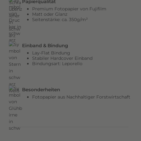
Papierqualität
b
Premium Fotopapier von Fujifilm
e
Matt oder Glanz
Seitenstärke: ca. 350g/m²
n
v
e
r
Einband & Bindung
l
Lay-Flat Bindung
e
Stabiler Hardcover Einband
Bindungsart: Leporello
i
h
e
n
Besonderheiten
d
Fotopapier aus Nachhaltiger Forstwirtschaft
e
m
C
o
v