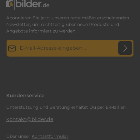
Abonnieren Sie jetzt unseren regelmäßig erscheinenden
Newsletter, um rechtzeitig über neue Produkte und
Angebote informiert zu werden.
E-Mail-Adresse*
Datenschutz
Diese Seite ist durch reCAPTCHA geschützt und es gelten die
Datenschutzrichtlinie
Die mit einem Stern (*) markierten Felder sind
und
Nutzungsbedingungen
.
Ich habe die
Datenschutzbestimmungen
zur Kenntnis
Pflichtfelder.
genommen und die
AGB
gelesen und bin mit ihnen
einverstanden.
*
Kundenservice
Unterstützung und Beratung erhältst Du per E-Mail an:
kontakt@bilder.de
Über unser
Kontaktformular
.