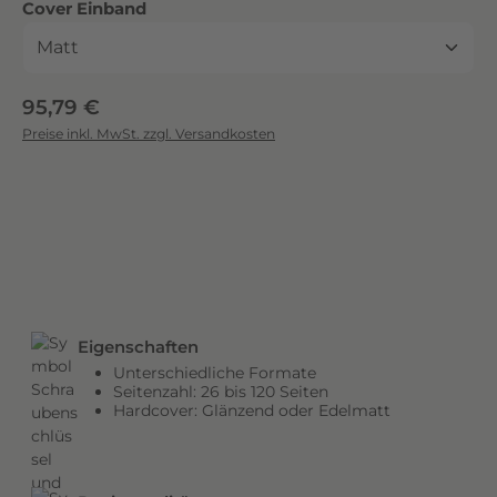
auswählen
Cover Einband
c
k
.
D
Regulärer Preis:
95,79 €
i
Preise inkl. MwSt. zzgl. Versandkosten
e
b
r
i
l
l
a
n
Eigenschaften
t
Unterschiedliche Formate
e
Seitenzahl: 26 bis 120 Seiten
n
Hardcover: Glänzend oder Edelmatt
F
a
r