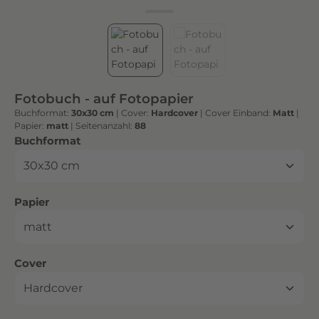
h
t
e
n
h
o
Fotobuch - auf Fotopapier
c
Buchformat:
30x30 cm
|
Cover:
Hardcover
|
Cover Einband:
Matt
|
h
Papier:
matt
|
Seitenanzahl:
88
w
auswählen
Buchformat
e
r
t
auswählen
Papier
i
g
e
n
auswählen
Cover
D
r
u