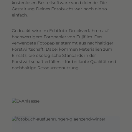
G
kostenlosen Bestellsoftware von bilder.de. Die
Gestaltung Deines Fotobuchs war noch nie so
e
einfach.
s
a
Gedruckt wird im Echtfoto-Druckverfahren auf
m
hochwertigem Fotopapier von Fujifilm. Das
t
verwendete Fotopapier stammt aus nachhaltiger
e
Forstwirtschaft. Dabei kommen Materialien zum
i
Einsatz, die ökologische Standards in der
n
Forstwirtschaft erfüllen – für brillante Qualität und
d
nachhaltige Ressourcennutzung.
r
u
c
k
.