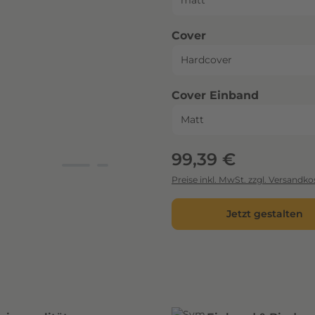
auswählen
Cover
auswähl
Cover Einband
Regulärer Preis:
99,39 €
Preise inkl. MwSt. zzgl. Versandko
Jetzt gestalten