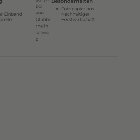
g
Besonderheiten
Fotopapier aus
er Einband
Nachhaltiger
orello
Forstwirtschaft