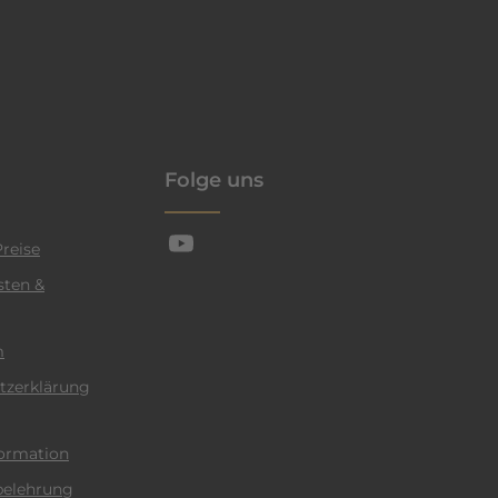
enschutzrichtlinie
Folge uns
reise
sten &
m
tzerklärung
ormation
belehrung