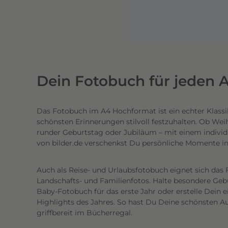
e
n
l
i
c
h
Dein Fotobuch für jeden A
t
e
Das Fotobuch im A4 Hochformat ist ein echter Klassi
c
schönsten Erinnerungen stilvoll festzuhalten. Ob Wei
h
runder Geburtstag oder Jubiläum – mit einem individ
t
von bilder.de verschenkst Du persönliche Momente i
e
n
Auch als Reise- und Urlaubsfotobuch eignet sich das 
h
Landschafts- und Familienfotos. Halte besondere Gebur
o
Baby-Fotobuch für das erste Jahr oder erstelle Dein 
c
Highlights des Jahres. So hast Du Deine schönsten Au
griffbereit im Bücherregal.
h
w