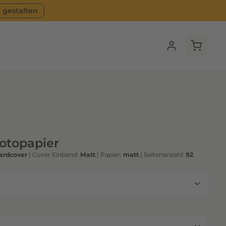
t gestalten
Warenko
Fotopapier
ardcover
|
Cover Einband:
Matt
|
Papier:
matt
|
Seitenanzahl:
92