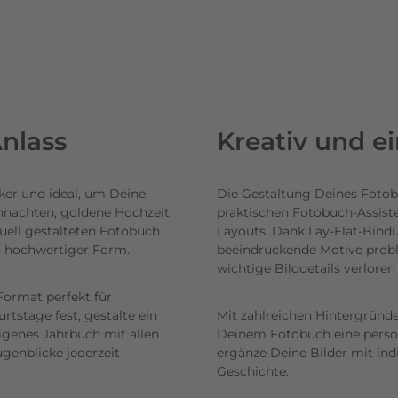
nlass
Kreativ und e
ker und ideal, um Deine
Die Gestaltung Deines Fotob
hnachten, goldene Hochzeit,
praktischen Fotobuch-Assist
uell gestalteten Fotobuch
Layouts. Dank Lay-Flat-Bind
n hochwertiger Form.
beeindruckende Motive probl
wichtige Bilddetails verlore
Format perfekt für
tstage fest, gestalte ein
Mit zahlreichen Hintergründe
eigenes Jahrbuch mit allen
Deinem Fotobuch eine persönl
genblicke jederzeit
ergänze Deine Bilder mit ind
Geschichte.