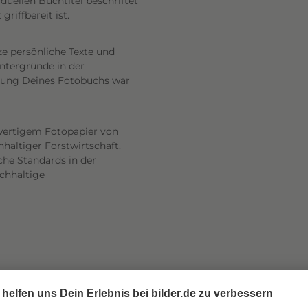
uellen Buchtitel beschriftet
riffbereit ist.
ze persönliche Texte und
intergründe in der
altung Deines Fotobuchs war
wertigem Fotopapier von
haltiger Forstwirtschaft.
he Standards in der
achhaltige