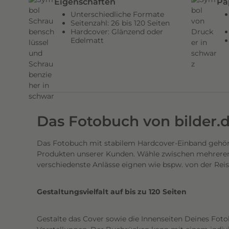
Eigenschaften
Pa
d
Unterschiedliche Formate
e
Seitenzahl: 26 bis 120 Seiten
Hardcover: Glänzend oder
n
Edelmatt
H
a
r
d
c
o
Das Fotobuch von bilder.
v
e
Das Fotobuch mit stabilem Hardcover-Einband gehört
r
Produkten unserer Kunden. Wähle zwischen mehreren 
E
verschiedenste Anlässe eignen wie bspw. von der Rei
i
n
Gestaltungsvielfalt auf bis zu 120 Seiten
b
a
Gestalte das Cover sowie die Innenseiten Deines Foto
n