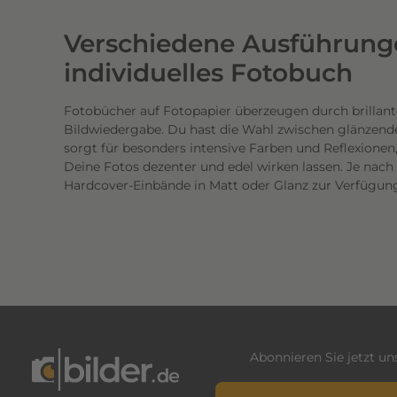
e
Verschiedene Ausführunge
r
t
individuelles Fotobuch
i
g
Fotobücher auf Fotopapier überzeugen durch brillant
Bildwiedergabe. Du hast die Wahl zwischen glänzend
e
sorgt für besonders intensive Farben und Reflexione
n
Deine Fotos dezenter und edel wirken lassen. Je nac
D
Hardcover-Einbände in Matt oder Glanz zur Verfügun
r
u
c
k
.
D
i
e
Abonnieren Sie jetzt u
b
E-Mail-Adresse*
r