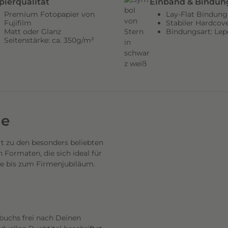
pierqualität
Einband & Bindun
Premium Fotopapier von
Lay-Flat Bindung
Fujifilm
Stabiler Hardcov
Matt oder Glanz
Bindungsart: Lep
Seitenstärke: ca. 350g/m²
de
 zu den besonders beliebten
Formaten, die sich ideal für
se bis zum Firmenjubiläum.
buchs frei nach Deinen