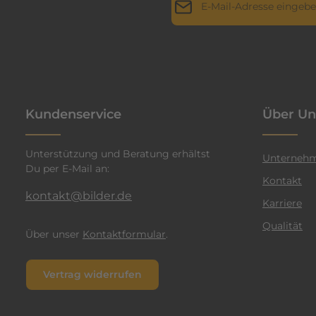
i
l
Datenschutz
Die mit einem Stern (*) markie
l
Ich habe die
Datenschutz
a
genommen und die
AGB
g
n
einverstanden.
*
t
Kundenservice
Über Un
e
n
Unterstützung und Beratung erhältst
F
Unterneh
Du per E-Mail an:
a
Kontakt
r
kontakt@bilder.de
Karriere
b
Qualität
e
Über unser
Kontaktformular
.
n
v
Vertrag widerrufen
e
r