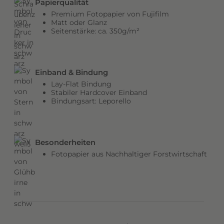
Papierqualität
b
Premium Fotopapier von Fujifilm
e
Matt oder Glanz
Seitenstärke: ca. 350g/m²
n
v
e
r
Einband & Bindung
l
Lay-Flat Bindung
e
Stabiler Hardcover Einband
Bindungsart: Leporello
i
h
e
n
Besonderheiten
d
Fotopapier aus Nachhaltiger Forstwirtschaft
e
m
C
o
v