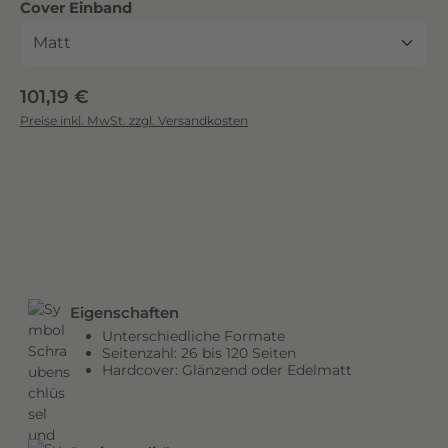
auswählen
Cover Einband
c
k
.
D
Regulärer Preis:
101,19 €
i
Preise inkl. MwSt. zzgl. Versandkosten
e
b
r
i
l
l
a
n
Eigenschaften
t
Unterschiedliche Formate
e
Seitenzahl: 26 bis 120 Seiten
n
Hardcover: Glänzend oder Edelmatt
F
a
r