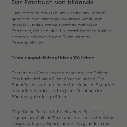
e
Das Fotobuch von bilder.de
r
Das Fotobuch mit stabilem Hardcover-Einband
e
gehört zu den besonders beliebten Produkten
i
unserer Kunden. Wähle zwischen mehreren
n
Formaten, die sich ideal für verschiedenste Anlässe
e
eignen wie bspw. von der Reise bis zum
n
Firmenjubiläum.
s
c
Gestaltungsvielfalt auf bis zu 120 Seiten
h
i
Gestalte das Cover sowie die Innenseiten Deines
m
Fotobuchs frei nach Deinen Vorstellungen. Der
m
Buchrücken kann mit einem individuellen Buchtitel
e
beschriftet werden, sodass jedes Fotobuch im
r
Bücherregal sofort griffbereit ist.
n
d
Füge Deine Fotos auf den einzelnen Seiten ein,
e
ergänze persönliche Texte und nutze die zahlreichen
n
Designvorlagen, Cliparts und Hintergründe in der