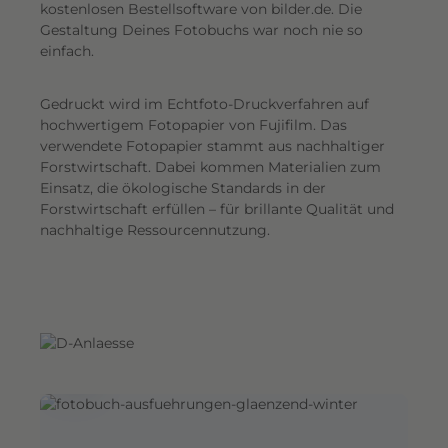
G
kostenlosen Bestellsoftware von bilder.de. Die
Gestaltung Deines Fotobuchs war noch nie so
e
einfach.
s
a
Gedruckt wird im Echtfoto-Druckverfahren auf
m
hochwertigem Fotopapier von Fujifilm. Das
t
verwendete Fotopapier stammt aus nachhaltiger
e
Forstwirtschaft. Dabei kommen Materialien zum
i
Einsatz, die ökologische Standards in der
n
Forstwirtschaft erfüllen – für brillante Qualität und
d
nachhaltige Ressourcennutzung.
r
u
c
k
.