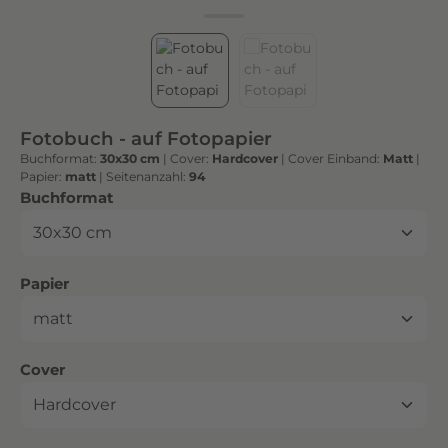
h
t
e
n
h
o
Fotobuch - auf Fotopapier
c
Buchformat:
30x30 cm
|
Cover:
Hardcover
|
Cover Einband:
Matt
|
h
Papier:
matt
|
Seitenanzahl:
94
w
auswählen
Buchformat
e
r
t
auswählen
Papier
i
g
e
n
auswählen
Cover
D
r
u