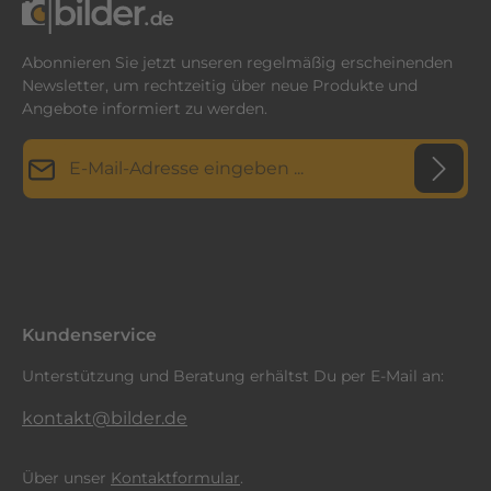
Abonnieren Sie jetzt unseren regelmäßig erscheinenden
Newsletter, um rechtzeitig über neue Produkte und
Angebote informiert zu werden.
E-Mail-Adresse*
Datenschutz
Diese Seite ist durch reCAPTCHA geschützt und es gelten die
Datenschutzrichtlinie
Die mit einem Stern (*) markierten Felder sind
und
Nutzungsbedingungen
.
Ich habe die
Datenschutzbestimmungen
zur Kenntnis
Pflichtfelder.
genommen und die
AGB
gelesen und bin mit ihnen
einverstanden.
*
Kundenservice
Unterstützung und Beratung erhältst Du per E-Mail an:
kontakt@bilder.de
Über unser
Kontaktformular
.