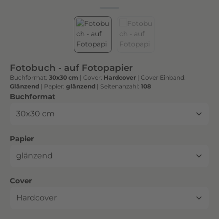
h
t
e
n
h
o
Fotobuch - auf Fotopapier
c
Buchformat:
30x30 cm
|
Cover:
Hardcover
|
Cover Einband:
h
Glänzend
|
Papier:
glänzend
|
Seitenanzahl:
108
w
auswählen
Buchformat
e
r
t
auswählen
Papier
i
g
e
n
auswählen
Cover
D
r
u