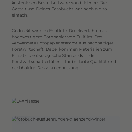
G
kostenlosen Bestellsoftware von bilder.de. Die
Gestaltung Deines Fotobuchs war noch nie so
e
einfach.
s
a
Gedruckt wird im Echtfoto-Druckverfahren auf
m
hochwertigem Fotopapier von Fujifilm. Das
t
verwendete Fotopapier stammt aus nachhaltiger
e
Forstwirtschaft. Dabei kommen Materialien zum
i
Einsatz, die ökologische Standards in der
n
Forstwirtschaft erfüllen – für brillante Qualität und
d
nachhaltige Ressourcennutzung.
r
u
c
k
.