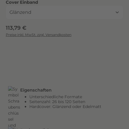
auswählen
Cover Einband
c
k
.
D
Regulärer Preis:
113,79 €
i
Preise inkl. MwSt. zzgl. Versandkosten
e
b
r
i
l
l
a
n
Eigenschaften
t
Unterschiedliche Formate
e
Seitenzahl: 26 bis 120 Seiten
n
Hardcover: Glänzend oder Edelmatt
F
a
r