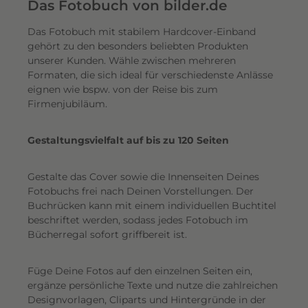
e
Das Fotobuch von bilder.de
r
Das Fotobuch mit stabilem Hardcover-Einband
e
gehört zu den besonders beliebten Produkten
i
unserer Kunden. Wähle zwischen mehreren
n
Formaten, die sich ideal für verschiedenste Anlässe
e
eignen wie bspw. von der Reise bis zum
n
Firmenjubiläum.
s
c
Gestaltungsvielfalt auf bis zu 120 Seiten
h
i
Gestalte das Cover sowie die Innenseiten Deines
m
Fotobuchs frei nach Deinen Vorstellungen. Der
m
Buchrücken kann mit einem individuellen Buchtitel
e
beschriftet werden, sodass jedes Fotobuch im
r
Bücherregal sofort griffbereit ist.
n
d
Füge Deine Fotos auf den einzelnen Seiten ein,
e
ergänze persönliche Texte und nutze die zahlreichen
n
Designvorlagen, Cliparts und Hintergründe in der