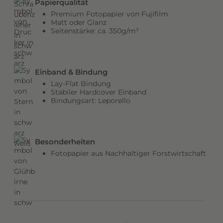
Papierqualität
b
Premium Fotopapier von Fujifilm
e
Matt oder Glanz
Seitenstärke: ca. 350g/m²
n
v
e
r
Einband & Bindung
l
Lay-Flat Bindung
e
Stabiler Hardcover Einband
Bindungsart: Leporello
i
h
e
n
Besonderheiten
d
Fotopapier aus Nachhaltiger Forstwirtschaft
e
m
C
o
v