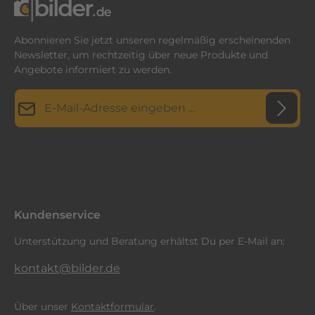
Abonnieren Sie jetzt unseren regelmäßig erscheinenden
Newsletter, um rechtzeitig über neue Produkte und
Angebote informiert zu werden.
E-Mail-Adresse*
Datenschutz
Diese Seite ist durch reCAPTCHA geschützt und es gelten die
Datenschutzrichtlinie
Die mit einem Stern (*) markierten Felder sind
und
Nutzungsbedingungen
.
Ich habe die
Datenschutzbestimmungen
zur Kenntnis
Pflichtfelder.
genommen und die
AGB
gelesen und bin mit ihnen
einverstanden.
*
Kundenservice
Unterstützung und Beratung erhältst Du per E-Mail an:
kontakt@bilder.de
Über unser
Kontaktformular
.