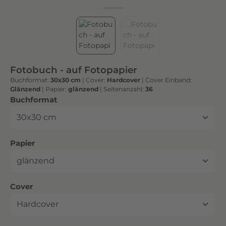
h
t
e
n
h
o
Fotobuch - auf Fotopapier
c
Buchformat:
30x30 cm
|
Cover:
Hardcover
|
Cover Einband:
h
Glänzend
|
Papier:
glänzend
|
Seitenanzahl:
36
w
auswählen
Buchformat
e
r
t
auswählen
Papier
i
g
e
n
auswählen
Cover
D
r
u