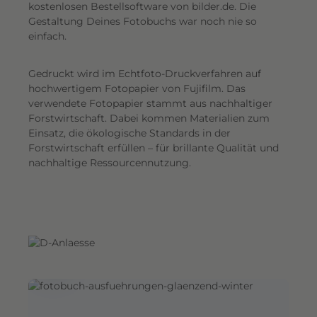
G
kostenlosen Bestellsoftware von bilder.de. Die
Gestaltung Deines Fotobuchs war noch nie so
e
einfach.
s
a
Gedruckt wird im Echtfoto-Druckverfahren auf
m
hochwertigem Fotopapier von Fujifilm. Das
t
verwendete Fotopapier stammt aus nachhaltiger
e
Forstwirtschaft. Dabei kommen Materialien zum
i
Einsatz, die ökologische Standards in der
n
Forstwirtschaft erfüllen – für brillante Qualität und
d
nachhaltige Ressourcennutzung.
r
u
c
k
.