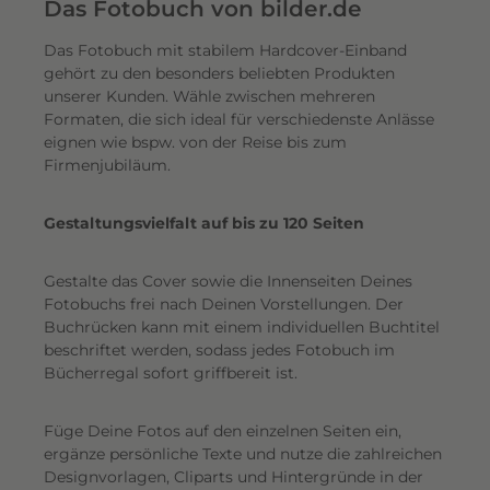
e
Das Fotobuch von bilder.de
r
Das Fotobuch mit stabilem Hardcover-Einband
e
gehört zu den besonders beliebten Produkten
i
unserer Kunden. Wähle zwischen mehreren
n
Formaten, die sich ideal für verschiedenste Anlässe
e
eignen wie bspw. von der Reise bis zum
n
Firmenjubiläum.
s
c
Gestaltungsvielfalt auf bis zu 120 Seiten
h
i
Gestalte das Cover sowie die Innenseiten Deines
m
Fotobuchs frei nach Deinen Vorstellungen. Der
m
Buchrücken kann mit einem individuellen Buchtitel
e
beschriftet werden, sodass jedes Fotobuch im
r
Bücherregal sofort griffbereit ist.
n
d
Füge Deine Fotos auf den einzelnen Seiten ein,
e
ergänze persönliche Texte und nutze die zahlreichen
n
Designvorlagen, Cliparts und Hintergründe in der