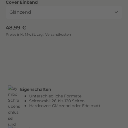
auswählen
Cover Einband
c
k
.
D
Regulärer Preis:
48,99 €
i
Preise inkl. MwSt. zzgl. Versandkosten
e
b
r
i
l
l
a
n
Eigenschaften
t
Unterschiedliche Formate
e
Seitenzahl: 26 bis 120 Seiten
n
Hardcover: Glänzend oder Edelmatt
F
a
r