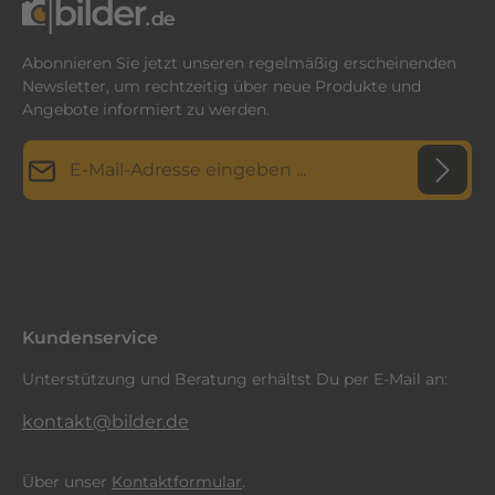
Abonnieren Sie jetzt unseren regelmäßig erscheinenden
Newsletter, um rechtzeitig über neue Produkte und
Angebote informiert zu werden.
E-Mail-Adresse*
Datenschutz
Diese Seite ist durch reCAPTCHA geschützt und es gelten die
Datenschutzrichtlinie
Die mit einem Stern (*) markierten Felder sind
und
Nutzungsbedingungen
.
Ich habe die
Datenschutzbestimmungen
zur Kenntnis
Pflichtfelder.
genommen und die
AGB
gelesen und bin mit ihnen
einverstanden.
*
Kundenservice
Unterstützung und Beratung erhältst Du per E-Mail an:
kontakt@bilder.de
Über unser
Kontaktformular
.