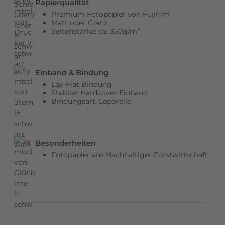
Papierqualität
b
Premium Fotopapier von Fujifilm
e
Matt oder Glanz
Seitenstärke: ca. 350g/m²
n
v
e
r
Einband & Bindung
l
Lay-Flat Bindung
e
Stabiler Hardcover Einband
Bindungsart: Leporello
i
h
e
n
Besonderheiten
d
Fotopapier aus Nachhaltiger Forstwirtschaft
e
m
C
o
v