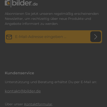
Abonnieren Sie jetzt unseren regelmäßig erscheinenden
Newsletter, um rechtzeitig über neue Produkte und
Angebote informiert zu werden.
E-Mail-Adresse*
Datenschutz
Diese Seite ist durch reCAPTCHA geschützt und es gelten die
Datenschutzrichtlinie
Die mit einem Stern (*) markierten Felder sind
und
Nutzungsbedingungen
.
Ich habe die
Datenschutzbestimmungen
zur Kenntnis
Pflichtfelder.
genommen und die
AGB
gelesen und bin mit ihnen
einverstanden.
*
Kundenservice
Unterstützung und Beratung erhältst Du per E-Mail an:
kontakt@bilder.de
Über unser
Kontaktformular
.