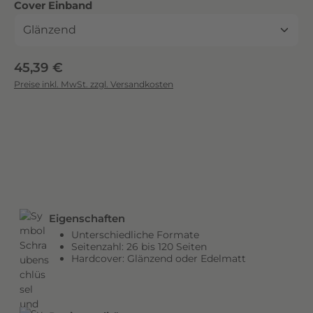
auswählen
Cover Einband
c
k
.
D
Regulärer Preis:
45,39 €
i
Preise inkl. MwSt. zzgl. Versandkosten
e
b
r
i
l
l
a
n
Eigenschaften
t
Unterschiedliche Formate
e
Seitenzahl: 26 bis 120 Seiten
n
Hardcover: Glänzend oder Edelmatt
F
a
r