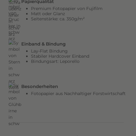
Papierqualität
b
Premium Fotopapier von Fujifilm
e
Matt oder Glanz
Seitenstärke: ca. 350g/m²
n
v
e
r
Einband & Bindung
l
Lay-Flat Bindung
e
Stabiler Hardcover Einband
Bindungsart: Leporello
i
h
e
n
Besonderheiten
d
Fotopapier aus Nachhaltiger Forstwirtschaft
e
m
C
o
v