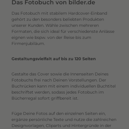
e
Das Fotobuch von bilder.de
r
Das Fotobuch mit stabilem Hardcover-Einband
e
gehört zu den besonders beliebten Produkten
i
unserer Kunden. Wähle zwischen mehreren
n
Formaten, die sich ideal für verschiedenste Anlässe
e
eignen wie bspw. von der Reise bis zum
n
Firmenjubiläum.
s
c
Gestaltungsvielfalt auf bis zu 120 Seiten
h
i
Gestalte das Cover sowie die Innenseiten Deines
m
Fotobuchs frei nach Deinen Vorstellungen. Der
m
Buchrücken kann mit einem individuellen Buchtitel
e
beschriftet werden, sodass jedes Fotobuch im
r
Bücherregal sofort griffbereit ist.
n
d
Füge Deine Fotos auf den einzelnen Seiten ein,
e
ergänze persönliche Texte und nutze die zahlreichen
n
Designvorlagen, Cliparts und Hintergründe in der