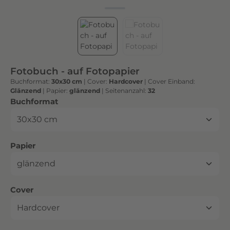
h
t
e
n
h
o
Fotobuch - auf Fotopapier
c
Buchformat:
30x30 cm
|
Cover:
Hardcover
|
Cover Einband:
h
Glänzend
|
Papier:
glänzend
|
Seitenanzahl:
32
w
auswählen
Buchformat
e
r
t
auswählen
Papier
i
g
e
n
auswählen
Cover
D
r
u