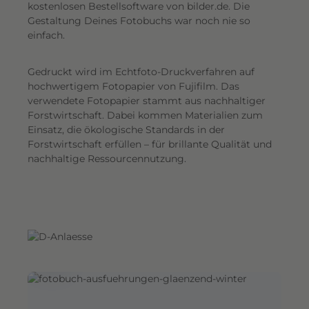
G
kostenlosen Bestellsoftware von bilder.de. Die
Gestaltung Deines Fotobuchs war noch nie so
e
einfach.
s
a
Gedruckt wird im Echtfoto-Druckverfahren auf
m
hochwertigem Fotopapier von Fujifilm. Das
t
verwendete Fotopapier stammt aus nachhaltiger
e
Forstwirtschaft. Dabei kommen Materialien zum
i
Einsatz, die ökologische Standards in der
n
Forstwirtschaft erfüllen – für brillante Qualität und
d
nachhaltige Ressourcennutzung.
r
u
c
k
.