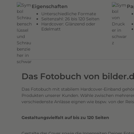
n
Eigenschaften
Pa
d
Unterschiedliche Formate
e
Seitenzahl: 26 bis 120 Seiten
Hardcover: Glänzend oder
n
Edelmatt
H
a
r
d
c
o
Das Fotobuch von bilder.
v
e
Das Fotobuch mit stabilem Hardcover-Einband gehört
r
Produkten unserer Kunden. Wähle zwischen mehreren 
E
verschiedenste Anlässe eignen wie bspw. von der Rei
i
n
Gestaltungsvielfalt auf bis zu 120 Seiten
b
a
Gestalte das Cover sowie die Innenseiten Deines Foto