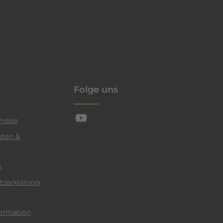
enschutzrichtlinie
Folge uns
reise
sten &
m
tzerklärung
ormation