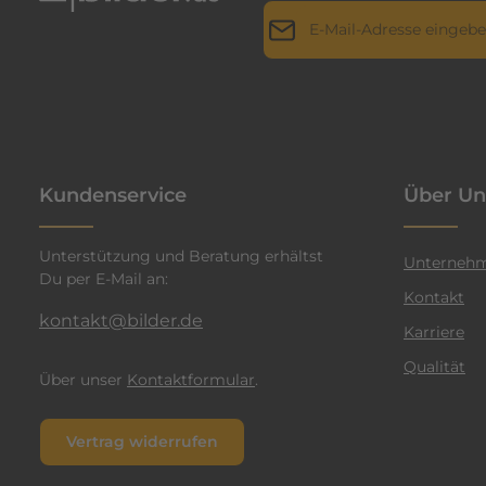
E-Mail-Adresse*
r
i
l
Datenschutz
Die mit einem Stern (*) markie
l
Ich habe die
Datenschutz
a
genommen und die
AGB
g
n
einverstanden.
*
t
Kundenservice
Über Un
e
n
Unterstützung und Beratung erhältst
F
Unterneh
Du per E-Mail an:
a
Kontakt
r
kontakt@bilder.de
Karriere
b
Qualität
e
Über unser
Kontaktformular
.
n
v
Vertrag widerrufen
e
r