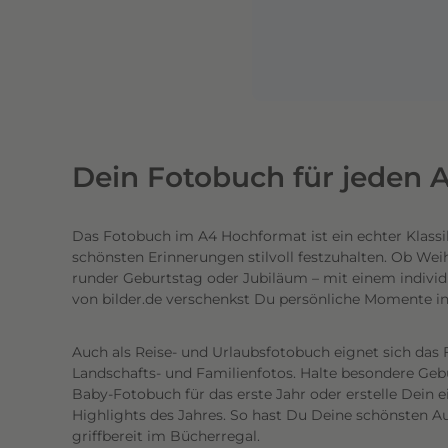
n
e
n
l
i
c
h
Dein Fotobuch für jeden A
t
e
Das Fotobuch im A4 Hochformat ist ein echter Klassi
c
schönsten Erinnerungen stilvoll festzuhalten. Ob Wei
h
runder Geburtstag oder Jubiläum – mit einem individ
t
von bilder.de verschenkst Du persönliche Momente i
e
n
Auch als Reise- und Urlaubsfotobuch eignet sich das 
h
Landschafts- und Familienfotos. Halte besondere Gebur
o
Baby-Fotobuch für das erste Jahr oder erstelle Dein 
c
Highlights des Jahres. So hast Du Deine schönsten Au
griffbereit im Bücherregal.
h