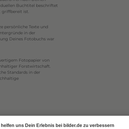
uellen Buchtitel beschriftet
riffbereit ist.
ze persönliche Texte und
intergründe in der
altung Deines Fotobuchs war
wertigem Fotopapier von
haltiger Forstwirtschaft.
he Standards in der
achhaltige