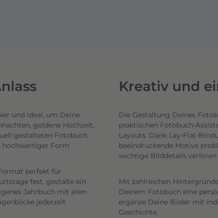
nlass
Kreativ und e
ker und ideal, um Deine
Die Gestaltung Deines Fotob
hnachten, goldene Hochzeit,
praktischen Fotobuch-Assist
uell gestalteten Fotobuch
Layouts. Dank Lay-Flat-Bind
n hochwertiger Form.
beeindruckende Motive probl
wichtige Bilddetails verlore
Format perfekt für
tstage fest, gestalte ein
Mit zahlreichen Hintergründe
eigenes Jahrbuch mit allen
Deinem Fotobuch eine persönl
genblicke jederzeit
ergänze Deine Bilder mit ind
Geschichte.