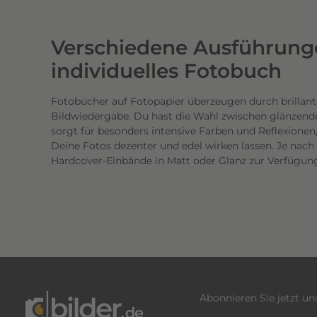
w
e
Verschiedene Ausführunge
r
t
individuelles Fotobuch
i
g
Fotobücher auf Fotopapier überzeugen durch brillant
Bildwiedergabe. Du hast die Wahl zwischen glänzend
e
sorgt für besonders intensive Farben und Reflexione
n
Deine Fotos dezenter und edel wirken lassen. Je nac
D
Hardcover-Einbände in Matt oder Glanz zur Verfügun
r
u
c
k
.
D
i
e
Abonnieren Sie jetzt u
b