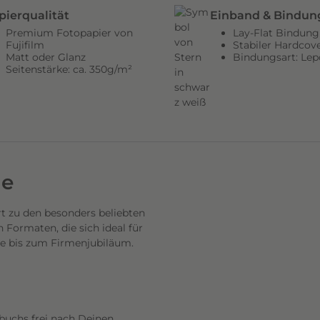
pierqualität
Einband & Bindun
Premium Fotopapier von
Lay-Flat Bindung
Fujifilm
Stabiler Hardcov
Matt oder Glanz
Bindungsart: Lep
Seitenstärke: ca. 350g/m²
de
 zu den besonders beliebten
Formaten, die sich ideal für
se bis zum Firmenjubiläum.
buchs frei nach Deinen