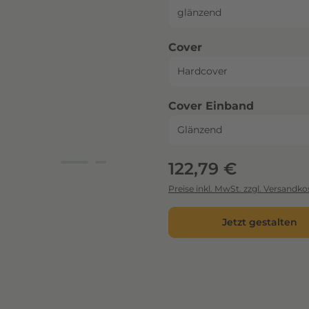
auswählen
Cover
auswähl
Cover Einband
Regulärer Preis:
122,79 €
Preise inkl. MwSt. zzgl. Versandko
Jetzt gestalten