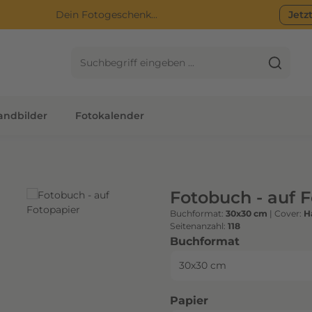
Dein Fotogeschenk...
Jetz
ndbilder
Fotokalender
Fotobuch - auf 
Buchformat:
30x30 cm
|
Cover:
H
Seitenanzahl:
118
auswählen
Buchformat
auswählen
Papier