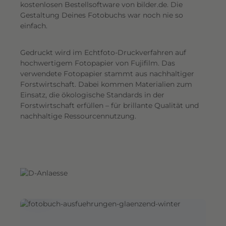
G
kostenlosen Bestellsoftware von bilder.de. Die
Gestaltung Deines Fotobuchs war noch nie so
e
einfach.
s
a
Gedruckt wird im Echtfoto-Druckverfahren auf
m
hochwertigem Fotopapier von Fujifilm. Das
t
verwendete Fotopapier stammt aus nachhaltiger
e
Forstwirtschaft. Dabei kommen Materialien zum
i
Einsatz, die ökologische Standards in der
n
Forstwirtschaft erfüllen – für brillante Qualität und
d
nachhaltige Ressourcennutzung.
r
u
c
k
.