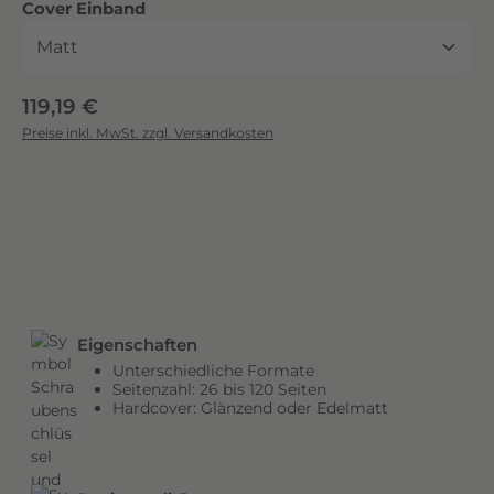
auswählen
Cover Einband
c
k
.
D
Regulärer Preis:
119,19 €
i
Preise inkl. MwSt. zzgl. Versandkosten
e
b
r
i
l
l
a
n
Eigenschaften
t
Unterschiedliche Formate
e
Seitenzahl: 26 bis 120 Seiten
n
Hardcover: Glänzend oder Edelmatt
F
a
r