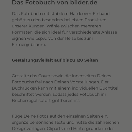
e
Das Fotobuch von bilder.de
r
Das Fotobuch mit stabilem Hardcover-Einband
e
gehört zu den besonders beliebten Produkten
i
unserer Kunden. Wähle zwischen mehreren
n
Formaten, die sich ideal für verschiedenste Anlässe
e
eignen wie bspw. von der Reise bis zum
n
Firmenjubiläum.
s
c
Gestaltungsvielfalt auf bis zu 120 Seiten
h
i
Gestalte das Cover sowie die Innenseiten Deines
m
Fotobuchs frei nach Deinen Vorstellungen. Der
m
Buchrücken kann mit einem individuellen Buchtitel
e
beschriftet werden, sodass jedes Fotobuch im
r
Bücherregal sofort griffbereit ist.
n
d
Füge Deine Fotos auf den einzelnen Seiten ein,
e
ergänze persönliche Texte und nutze die zahlreichen
n
Designvorlagen, Cliparts und Hintergründe in der