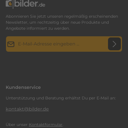
Abonnieren Sie jetzt unseren regelmäßig erscheinenden
Newsletter, um rechtzeitig über neue Produkte und
Angebote informiert zu werden.
E-Mail-Adresse*
Datenschutz
Diese Seite ist durch reCAPTCHA geschützt und es gelten die
Datenschutzrichtlinie
Die mit einem Stern (*) markierten Felder sind
und
Nutzungsbedingungen
.
Ich habe die
Datenschutzbestimmungen
zur Kenntnis
Pflichtfelder.
genommen und die
AGB
gelesen und bin mit ihnen
einverstanden.
*
Kundenservice
Unterstützung und Beratung erhältst Du per E-Mail an:
kontakt@bilder.de
Über unser
Kontaktformular
.