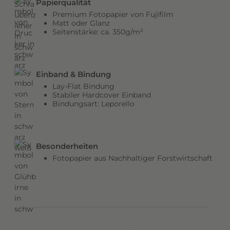
Papierqualität
b
Premium Fotopapier von Fujifilm
e
Matt oder Glanz
Seitenstärke: ca. 350g/m²
n
v
e
r
Einband & Bindung
l
Lay-Flat Bindung
e
Stabiler Hardcover Einband
Bindungsart: Leporello
i
h
e
n
Besonderheiten
d
Fotopapier aus Nachhaltiger Forstwirtschaft
e
m
C
o
v