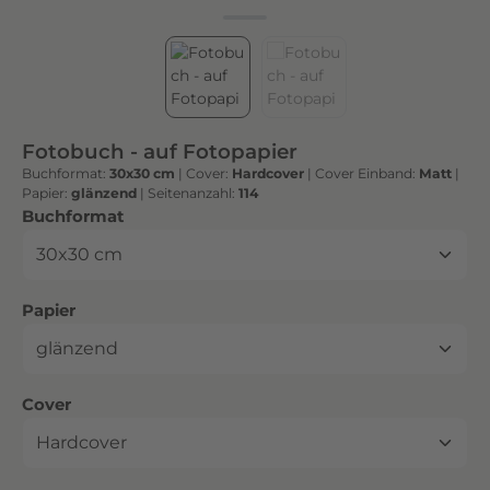
h
t
e
n
h
o
Fotobuch - auf Fotopapier
c
Buchformat:
30x30 cm
|
Cover:
Hardcover
|
Cover Einband:
Matt
|
h
Papier:
glänzend
|
Seitenanzahl:
114
w
auswählen
Buchformat
e
r
t
auswählen
Papier
i
g
e
n
auswählen
Cover
D
r
u