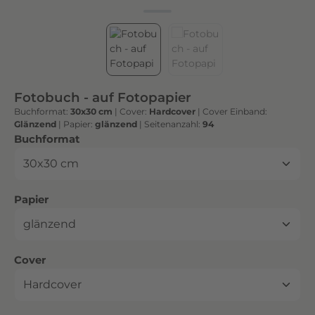
h
t
e
n
h
o
Fotobuch - auf Fotopapier
c
Buchformat:
30x30 cm
|
Cover:
Hardcover
|
Cover Einband:
h
Glänzend
|
Papier:
glänzend
|
Seitenanzahl:
94
w
auswählen
Buchformat
e
r
t
auswählen
Papier
i
g
e
n
auswählen
Cover
D
r
u