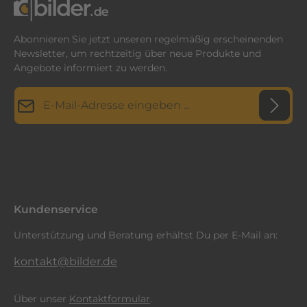
Abonnieren Sie jetzt unseren regelmäßig erscheinenden
Newsletter, um rechtzeitig über neue Produkte und
Angebote informiert zu werden.
E-Mail-Adresse*
Datenschutz
Diese Seite ist durch reCAPTCHA geschützt und es gelten die
Datenschutzrichtlinie
Die mit einem Stern (*) markierten Felder sind
und
Nutzungsbedingungen
.
Ich habe die
Datenschutzbestimmungen
zur Kenntnis
Pflichtfelder.
genommen und die
AGB
gelesen und bin mit ihnen
einverstanden.
*
Kundenservice
Unterstützung und Beratung erhältst Du per E-Mail an:
kontakt@bilder.de
Über unser
Kontaktformular
.