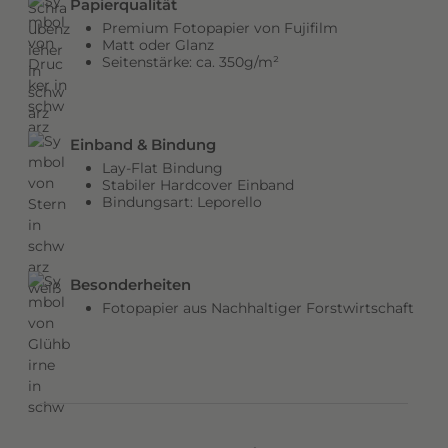
Papierqualität
b
Premium Fotopapier von Fujifilm
e
Matt oder Glanz
Seitenstärke: ca. 350g/m²
n
v
e
r
Einband & Bindung
l
Lay-Flat Bindung
e
Stabiler Hardcover Einband
Bindungsart: Leporello
i
h
e
n
Besonderheiten
d
Fotopapier aus Nachhaltiger Forstwirtschaft
e
m
C
o
v