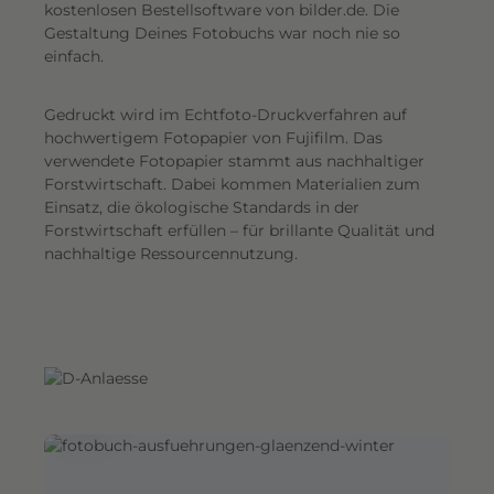
G
kostenlosen Bestellsoftware von bilder.de. Die
Gestaltung Deines Fotobuchs war noch nie so
e
einfach.
s
a
Gedruckt wird im Echtfoto-Druckverfahren auf
m
hochwertigem Fotopapier von Fujifilm. Das
t
verwendete Fotopapier stammt aus nachhaltiger
e
Forstwirtschaft. Dabei kommen Materialien zum
i
Einsatz, die ökologische Standards in der
n
Forstwirtschaft erfüllen – für brillante Qualität und
d
nachhaltige Ressourcennutzung.
r
u
c
k
.