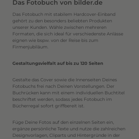
e
Das Fotobuch von bilder.de
r
Das Fotobuch mit stabilem Hardcover-Einband
e
gehört zu den besonders beliebten Produkten
i
unserer Kunden. Wähle zwischen mehreren
n
Formaten, die sich ideal für verschiedenste Anlässe
e
eignen wie bspw. von der Reise bis zum
n
Firmenjubiläum.
s
c
Gestaltungsvielfalt auf bis zu 120 Seiten
h
i
Gestalte das Cover sowie die Innenseiten Deines
m
Fotobuchs frei nach Deinen Vorstellungen. Der
m
Buchrücken kann mit einem individuellen Buchtitel
e
beschriftet werden, sodass jedes Fotobuch im
r
Bücherregal sofort griffbereit ist.
n
d
Füge Deine Fotos auf den einzelnen Seiten ein,
e
ergänze persönliche Texte und nutze die zahlreichen
n
Designvorlagen, Cliparts und Hintergründe in der