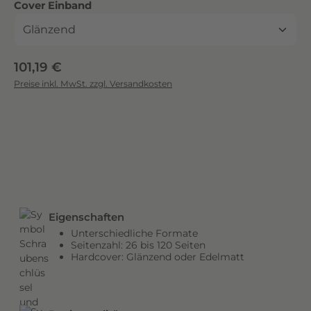
auswählen
Cover Einband
c
k
.
D
Regulärer Preis:
101,19 €
i
Preise inkl. MwSt. zzgl. Versandkosten
e
b
r
i
l
l
a
n
Eigenschaften
t
Unterschiedliche Formate
e
Seitenzahl: 26 bis 120 Seiten
n
Hardcover: Glänzend oder Edelmatt
F
a
r