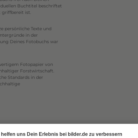
uellen Buchtitel beschriftet
riffbereit ist.
ze persönliche Texte und
intergründe in der
altung Deines Fotobuchs war
wertigem Fotopapier von
haltiger Forstwirtschaft.
he Standards in der
achhaltige