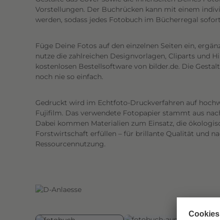
n
Vorstellungen. Der Buchrücken kann mit einem individ
d
werden, sodass jedes Fotobuch im Bücherregal sofort g
w
ä
Füge Deine Fotos auf den einzelnen Seiten ein, ergän
h
nutze die zahlreichen Designvorlagen, Cliparts und H
l
kostenlosen Bestellsoftware von bilder.de. Die Gest
noch nie so einfach.
s
t
.
Gedruckt wird im Echtfoto-Druckverfahren auf hoch
Fujifilm. Das verwendete Fotopapier stammt aus nach
D
Dabei kommen Materialien zum Einsatz, die ökologisc
e
Forstwirtschaft erfüllen – für brillante Qualität und n
r
Ressourcennutzung.
g
l
ä
n
z
e