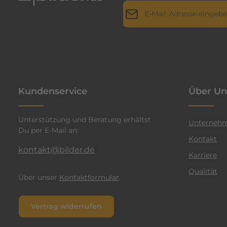
E-Mail-Adresse*
r
i
l
Datenschutz
Die mit einem Stern (*) markie
l
Ich habe die
Datenschutz
a
genommen und die
AGB
g
n
einverstanden.
*
t
Kundenservice
Über Un
e
n
Unterstützung und Beratung erhältst
F
Unterneh
Du per E-Mail an:
a
Kontakt
r
kontakt@bilder.de
Karriere
b
Qualität
e
Über unser
Kontaktformular
.
n
v
Vertrag widerrufen
e
r