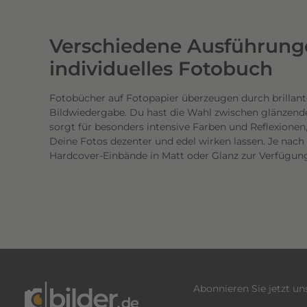
w
e
Verschiedene Ausführunge
r
t
individuelles Fotobuch
i
g
Fotobücher auf Fotopapier überzeugen durch brillant
Bildwiedergabe. Du hast die Wahl zwischen glänzend
e
sorgt für besonders intensive Farben und Reflexione
n
Deine Fotos dezenter und edel wirken lassen. Je nac
D
Hardcover-Einbände in Matt oder Glanz zur Verfügun
r
u
c
k
.
D
i
e
Abonnieren Sie jetzt u
b