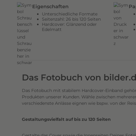
n
Eigenschaften
Pa
d
Unterschiedliche Formate
e
Seitenzahl: 26 bis 120 Seiten
Hardcover: Glänzend oder
n
Edelmatt
H
a
r
d
c
o
Das Fotobuch von bilder.
v
e
Das Fotobuch mit stabilem Hardcover-Einband gehört
r
Produkten unserer Kunden. Wähle zwischen mehreren 
E
verschiedenste Anlässe eignen wie bspw. von der Rei
i
n
Gestaltungsvielfalt auf bis zu 120 Seiten
b
a
Gestalte das Cover sowie die Innenseiten Deines Foto