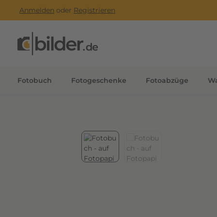
s
Anmelden
oder
Registrieren
m Hauptinhalt springen
Zur Suche springen
Zur Hauptnavigation springen
h
o
c
h
w
e
Fotobuch
Fotogeschenke
Fotoabzüge
Wa
r
t
i
g
e
Bildergalerie überspringen
n
L
o
o
k
,