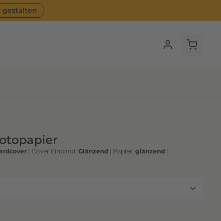
t gestalten
Warenko
Fotopapier
ardcover
|
Cover Einband:
Glänzend
|
Papier:
glänzend
|