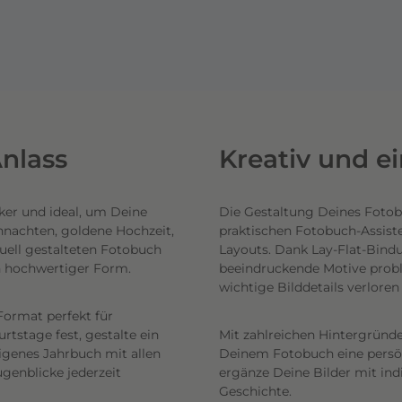
nlass
Kreativ und e
ker und ideal, um Deine
Die Gestaltung Deines Fotob
hnachten, goldene Hochzeit,
praktischen Fotobuch-Assist
uell gestalteten Fotobuch
Layouts. Dank Lay-Flat-Bind
n hochwertiger Form.
beeindruckende Motive probl
wichtige Bilddetails verlore
Format perfekt für
tstage fest, gestalte ein
Mit zahlreichen Hintergründe
eigenes Jahrbuch mit allen
Deinem Fotobuch eine persönl
genblicke jederzeit
ergänze Deine Bilder mit ind
Geschichte.