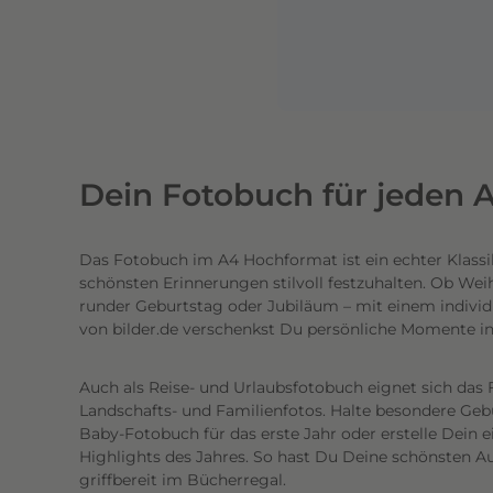
n
e
n
l
i
c
h
Dein Fotobuch für jeden A
t
e
Das Fotobuch im A4 Hochformat ist ein echter Klassi
c
schönsten Erinnerungen stilvoll festzuhalten. Ob Wei
h
runder Geburtstag oder Jubiläum – mit einem individ
t
von bilder.de verschenkst Du persönliche Momente i
e
n
Auch als Reise- und Urlaubsfotobuch eignet sich das 
h
Landschafts- und Familienfotos. Halte besondere Gebur
o
Baby-Fotobuch für das erste Jahr oder erstelle Dein 
c
Highlights des Jahres. So hast Du Deine schönsten Au
griffbereit im Bücherregal.
h