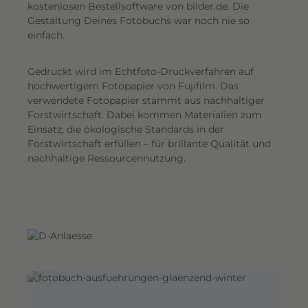
G
kostenlosen Bestellsoftware von bilder.de. Die
Gestaltung Deines Fotobuchs war noch nie so
e
einfach.
s
a
Gedruckt wird im Echtfoto-Druckverfahren auf
m
hochwertigem Fotopapier von Fujifilm. Das
t
verwendete Fotopapier stammt aus nachhaltiger
e
Forstwirtschaft. Dabei kommen Materialien zum
i
Einsatz, die ökologische Standards in der
n
Forstwirtschaft erfüllen – für brillante Qualität und
d
nachhaltige Ressourcennutzung.
r
u
c
k
.