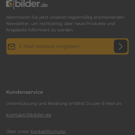
Abonnieren Sie jetzt unseren regelmäßig erscheinenden
Newsletter, um rechtzeitig über neue Produkte und
Angebote informiert zu werden.
E-Mail-Adresse*
Datenschutz
Diese Seite ist durch reCAPTCHA geschützt und es gelten die
Datenschutzrichtlinie
Die mit einem Stern (*) markierten Felder sind
und
Nutzungsbedingungen
.
Ich habe die
Datenschutzbestimmungen
zur Kenntnis
Pflichtfelder.
genommen und die
AGB
gelesen und bin mit ihnen
einverstanden.
*
Kundenservice
Unterstützung und Beratung erhältst Du per E-Mail an:
kontakt@bilder.de
Über unser
Kontaktformular
.