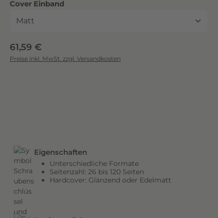
auswählen
Cover Einband
c
k
.
D
Regulärer Preis:
61,59 €
i
Preise inkl. MwSt. zzgl. Versandkosten
e
b
r
i
l
l
a
n
Eigenschaften
t
Unterschiedliche Formate
e
Seitenzahl: 26 bis 120 Seiten
n
Hardcover: Glänzend oder Edelmatt
F
a
r