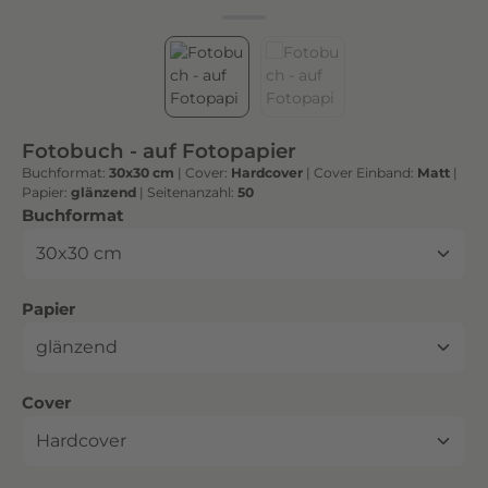
h
t
e
n
h
o
Fotobuch - auf Fotopapier
c
Buchformat:
30x30 cm
|
Cover:
Hardcover
|
Cover Einband:
Matt
|
h
Papier:
glänzend
|
Seitenanzahl:
50
w
auswählen
Buchformat
e
r
t
auswählen
Papier
i
g
e
n
auswählen
Cover
D
r
u