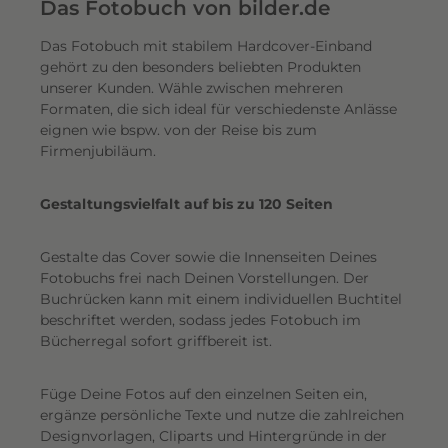
e
Das Fotobuch von bilder.de
r
Das Fotobuch mit stabilem Hardcover-Einband
e
gehört zu den besonders beliebten Produkten
i
unserer Kunden. Wähle zwischen mehreren
n
Formaten, die sich ideal für verschiedenste Anlässe
e
eignen wie bspw. von der Reise bis zum
n
Firmenjubiläum.
s
c
Gestaltungsvielfalt auf bis zu 120 Seiten
h
i
Gestalte das Cover sowie die Innenseiten Deines
m
Fotobuchs frei nach Deinen Vorstellungen. Der
m
Buchrücken kann mit einem individuellen Buchtitel
e
beschriftet werden, sodass jedes Fotobuch im
r
Bücherregal sofort griffbereit ist.
n
d
Füge Deine Fotos auf den einzelnen Seiten ein,
e
ergänze persönliche Texte und nutze die zahlreichen
n
Designvorlagen, Cliparts und Hintergründe in der