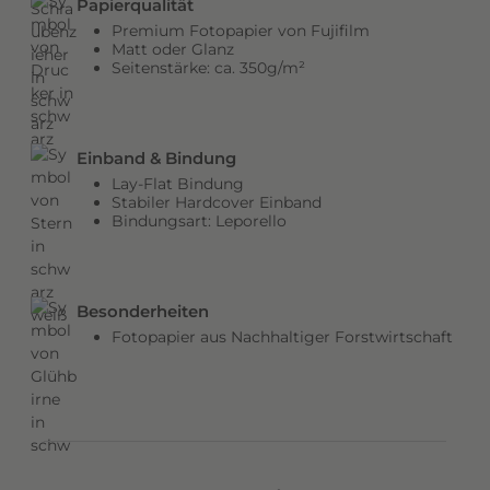
Papierqualität
b
Premium Fotopapier von Fujifilm
e
Matt oder Glanz
Seitenstärke: ca. 350g/m²
n
v
e
r
Einband & Bindung
l
Lay-Flat Bindung
e
Stabiler Hardcover Einband
Bindungsart: Leporello
i
h
e
n
Besonderheiten
d
Fotopapier aus Nachhaltiger Forstwirtschaft
e
m
C
o
v