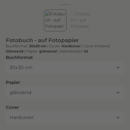
h
t
e
n
h
o
Fotobuch - auf Fotopapier
c
Buchformat:
30x30 cm
|
Cover:
Hardcover
|
Cover Einband:
h
Glänzend
|
Papier:
glänzend
|
Seitenanzahl:
42
w
auswählen
Buchformat
e
r
t
auswählen
Papier
i
g
e
n
auswählen
Cover
D
r
u