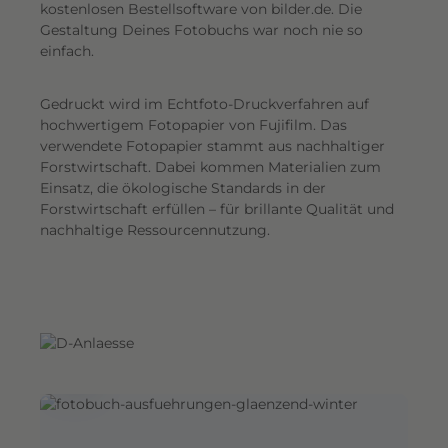
G
kostenlosen Bestellsoftware von bilder.de. Die
Gestaltung Deines Fotobuchs war noch nie so
e
einfach.
s
a
Gedruckt wird im Echtfoto-Druckverfahren auf
m
hochwertigem Fotopapier von Fujifilm. Das
t
verwendete Fotopapier stammt aus nachhaltiger
e
Forstwirtschaft. Dabei kommen Materialien zum
i
Einsatz, die ökologische Standards in der
n
Forstwirtschaft erfüllen – für brillante Qualität und
d
nachhaltige Ressourcennutzung.
r
u
c
k
.