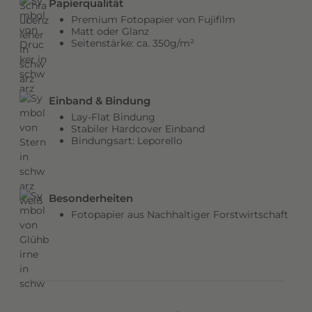
Papierqualität
b
Premium Fotopapier von Fujifilm
e
Matt oder Glanz
Seitenstärke: ca. 350g/m²
n
v
e
r
Einband & Bindung
l
Lay-Flat Bindung
e
Stabiler Hardcover Einband
Bindungsart: Leporello
i
h
e
n
Besonderheiten
d
Fotopapier aus Nachhaltiger Forstwirtschaft
e
m
C
o
v