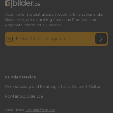
Abonnieren Sie jetzt unseren regelmäßig erscheinenden
Newsletter, um rechtzeitig über neue Produkte und
Angebote informiert zu werden.
E-Mail-Adresse*
Datenschutz
Diese Seite ist durch reCAPTCHA geschützt und es gelten die
Datenschutzrichtlinie
Die mit einem Stern (*) markierten Felder sind
und
Nutzungsbedingungen
.
Ich habe die
Datenschutzbestimmungen
zur Kenntnis
Pflichtfelder.
genommen und die
AGB
gelesen und bin mit ihnen
einverstanden.
*
Kundenservice
Unterstützung und Beratung erhältst Du per E-Mail an:
kontakt@bilder.de
Über unser
Kontaktformular
.