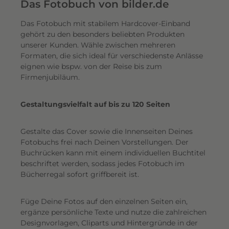
e
Das Fotobuch von bilder.de
r
Das Fotobuch mit stabilem Hardcover-Einband
e
gehört zu den besonders beliebten Produkten
i
unserer Kunden. Wähle zwischen mehreren
n
Formaten, die sich ideal für verschiedenste Anlässe
e
eignen wie bspw. von der Reise bis zum
n
Firmenjubiläum.
s
c
Gestaltungsvielfalt auf bis zu 120 Seiten
h
i
Gestalte das Cover sowie die Innenseiten Deines
m
Fotobuchs frei nach Deinen Vorstellungen. Der
m
Buchrücken kann mit einem individuellen Buchtitel
e
beschriftet werden, sodass jedes Fotobuch im
r
Bücherregal sofort griffbereit ist.
n
d
Füge Deine Fotos auf den einzelnen Seiten ein,
e
ergänze persönliche Texte und nutze die zahlreichen
n
Designvorlagen, Cliparts und Hintergründe in der