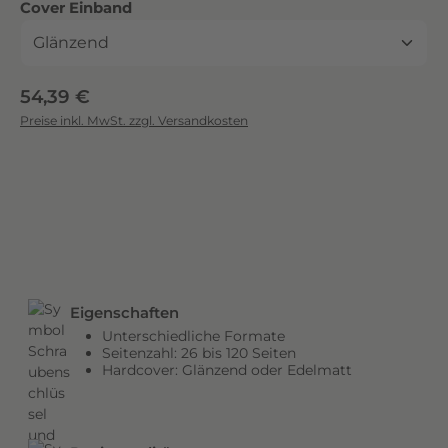
auswählen
Cover Einband
c
k
.
D
Regulärer Preis:
54,39 €
i
Preise inkl. MwSt. zzgl. Versandkosten
e
b
r
i
l
l
a
n
Eigenschaften
t
Unterschiedliche Formate
e
Seitenzahl: 26 bis 120 Seiten
n
Hardcover: Glänzend oder Edelmatt
F
a
r