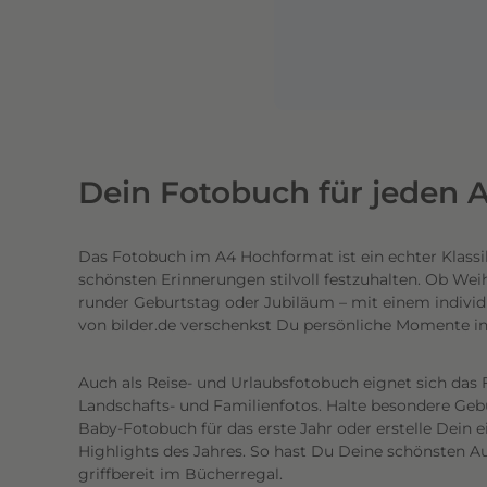
n
e
n
l
i
c
h
Dein Fotobuch für jeden A
t
e
Das Fotobuch im A4 Hochformat ist ein echter Klassi
c
schönsten Erinnerungen stilvoll festzuhalten. Ob Wei
h
runder Geburtstag oder Jubiläum – mit einem individ
t
von bilder.de verschenkst Du persönliche Momente i
e
n
Auch als Reise- und Urlaubsfotobuch eignet sich das 
h
Landschafts- und Familienfotos. Halte besondere Gebur
o
Baby-Fotobuch für das erste Jahr oder erstelle Dein 
c
Highlights des Jahres. So hast Du Deine schönsten Au
griffbereit im Bücherregal.
h