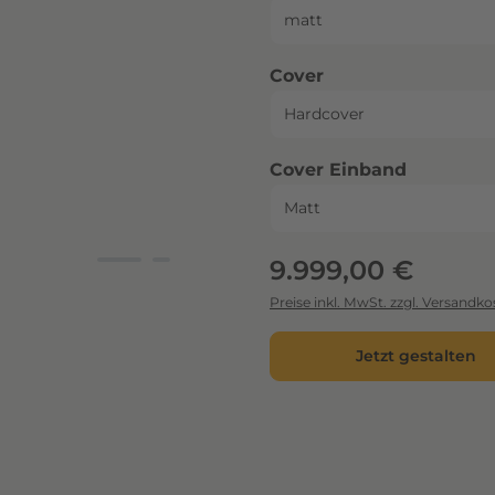
auswählen
Cover
auswähl
Cover Einband
Regulärer Preis:
9.999,00 €
Preise inkl. MwSt. zzgl. Versandko
Jetzt gestalten