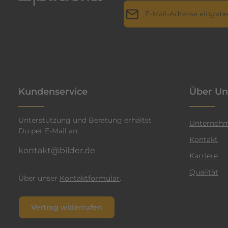
E-Mail-Adresse*
r
i
l
Datenschutz
Die mit einem Stern (*) markie
l
Ich habe die
Datenschutz
a
genommen und die
AGB
g
n
einverstanden.
*
t
Kundenservice
Über Un
e
n
Unterstützung und Beratung erhältst
F
Unterneh
Du per E-Mail an:
a
Kontakt
r
kontakt@bilder.de
Karriere
b
Qualität
e
Über unser
Kontaktformular
.
n
v
Vertrag widerrufen
e
r