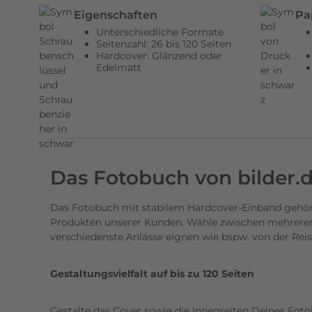
n
Eigenschaften
Pa
d
Unterschiedliche Formate
e
Seitenzahl: 26 bis 120 Seiten
Hardcover: Glänzend oder
n
Edelmatt
H
a
r
d
c
o
Das Fotobuch von bilder.
v
e
Das Fotobuch mit stabilem Hardcover-Einband gehört
r
Produkten unserer Kunden. Wähle zwischen mehreren 
E
verschiedenste Anlässe eignen wie bspw. von der Rei
i
n
Gestaltungsvielfalt auf bis zu 120 Seiten
b
a
Gestalte das Cover sowie die Innenseiten Deines Foto