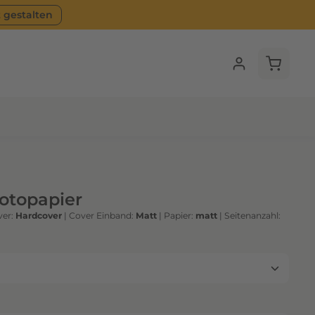
t gestalten
Warenko
Fotopapier
er:
Hardcover
|
Cover Einband:
Matt
|
Papier:
matt
|
Seitenanzahl: