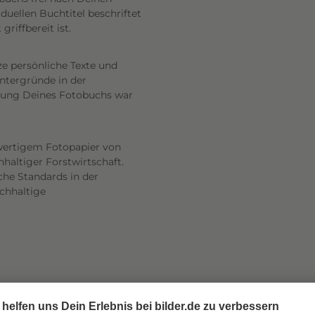
uellen Buchtitel beschriftet
riffbereit ist.
ze persönliche Texte und
intergründe in der
altung Deines Fotobuchs war
wertigem Fotopapier von
haltiger Forstwirtschaft.
he Standards in der
achhaltige