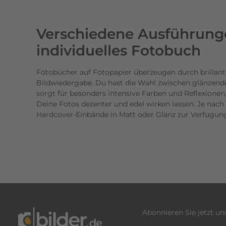
w
e
Verschiedene Ausführunge
r
t
individuelles Fotobuch
i
g
Fotobücher auf Fotopapier überzeugen durch brillant
Bildwiedergabe. Du hast die Wahl zwischen glänzend
e
sorgt für besonders intensive Farben und Reflexione
n
Deine Fotos dezenter und edel wirken lassen. Je nac
D
Hardcover-Einbände in Matt oder Glanz zur Verfügun
r
u
c
k
.
D
i
e
Abonnieren Sie jetzt u
b