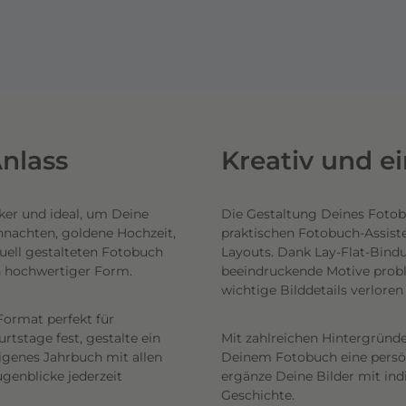
nlass
Kreativ und e
ker und ideal, um Deine
Die Gestaltung Deines Fotob
hnachten, goldene Hochzeit,
praktischen Fotobuch-Assist
uell gestalteten Fotobuch
Layouts. Dank Lay-Flat-Bind
n hochwertiger Form.
beeindruckende Motive probl
wichtige Bilddetails verlore
Format perfekt für
tstage fest, gestalte ein
Mit zahlreichen Hintergründe
eigenes Jahrbuch mit allen
Deinem Fotobuch eine persönl
genblicke jederzeit
ergänze Deine Bilder mit ind
Geschichte.