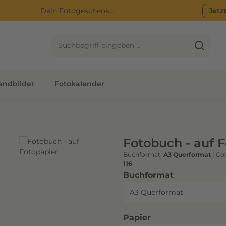
Dein Fotogeschenk...
Jetz
ndbilder
Fotokalender
Fotobuch - auf 
Buchformat:
A3 Querformat
|
Cov
116
auswählen
Buchformat
auswählen
Papier