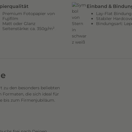
pierqualität
Einband & Bindun
Premium Fotopapier von
Lay-Flat Bindung
Fujifilm
Stabiler Hardcov
Matt oder Glanz
Bindungsart: Lep
Seitenstärke: ca. 350g/m²
de
 zu den besonders beliebten
Formaten, die sich ideal für
se bis zum Firmenjubiläum.
buchs frei nach Deinen