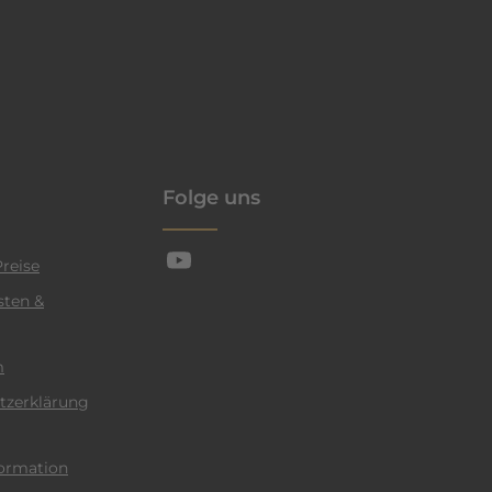
enschutzrichtlinie
Folge uns
reise
sten &
m
tzerklärung
ormation