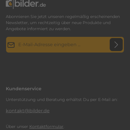
Abonnieren Sie jetzt unseren regelmäßig erscheinenden
Newsletter, um rechtzeitig über neue Produkte und
Angebote informiert zu werden.
E-Mail-Adresse*
Datenschutz
Diese Seite ist durch reCAPTCHA geschützt und es gelten die
Datenschutzrichtlinie
Die mit einem Stern (*) markierten Felder sind
und
Nutzungsbedingungen
.
Ich habe die
Datenschutzbestimmungen
zur Kenntnis
Pflichtfelder.
genommen und die
AGB
gelesen und bin mit ihnen
einverstanden.
*
Kundenservice
Unterstützung und Beratung erhältst Du per E-Mail an:
kontakt@bilder.de
Über unser
Kontaktformular
.