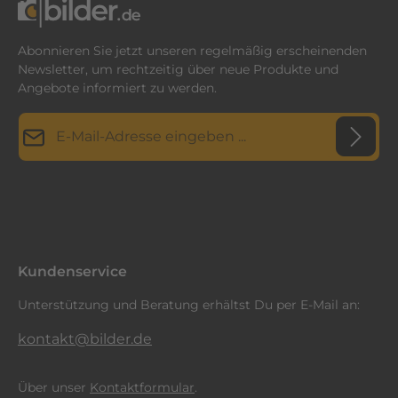
Abonnieren Sie jetzt unseren regelmäßig erscheinenden
Newsletter, um rechtzeitig über neue Produkte und
Angebote informiert zu werden.
E-Mail-Adresse*
Datenschutz
Diese Seite ist durch reCAPTCHA geschützt und es gelten die
Datenschutzrichtlinie
Die mit einem Stern (*) markierten Felder sind
und
Nutzungsbedingungen
.
Ich habe die
Datenschutzbestimmungen
zur Kenntnis
Pflichtfelder.
genommen und die
AGB
gelesen und bin mit ihnen
einverstanden.
*
Kundenservice
Unterstützung und Beratung erhältst Du per E-Mail an:
kontakt@bilder.de
Über unser
Kontaktformular
.