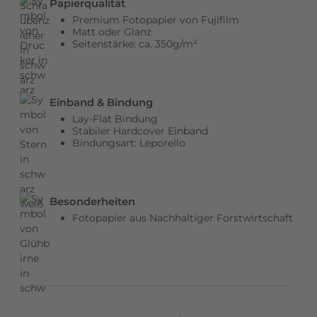
Papierqualität
b
Premium Fotopapier von Fujifilm
e
Matt oder Glanz
Seitenstärke: ca. 350g/m²
n
v
e
r
Einband & Bindung
l
Lay-Flat Bindung
e
Stabiler Hardcover Einband
Bindungsart: Leporello
i
h
e
n
Besonderheiten
d
Fotopapier aus Nachhaltiger Forstwirtschaft
e
m
C
o
v