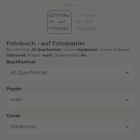
h
t
e
n
h
o
Fotobuch - auf Fotopapier
c
Buchformat:
A3 Querformat
|
Cover:
Hardcover
|
Cover Einband:
h
Glänzend
|
Papier:
matt
|
Seitenanzahl:
84
w
auswählen
Buchformat
e
r
t
auswählen
Papier
i
g
e
n
auswählen
Cover
D
r
u