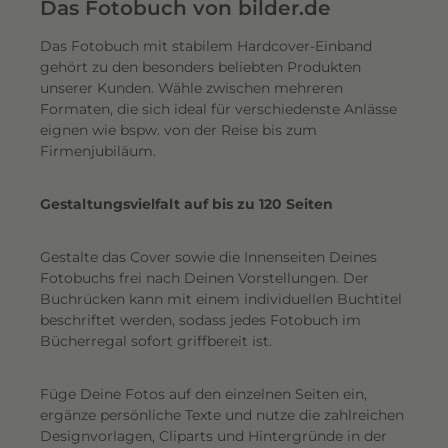
e
Das Fotobuch von bilder.de
r
Das Fotobuch mit stabilem Hardcover-Einband
e
gehört zu den besonders beliebten Produkten
i
unserer Kunden. Wähle zwischen mehreren
n
Formaten, die sich ideal für verschiedenste Anlässe
e
eignen wie bspw. von der Reise bis zum
n
Firmenjubiläum.
s
c
Gestaltungsvielfalt auf bis zu 120 Seiten
h
i
Gestalte das Cover sowie die Innenseiten Deines
m
Fotobuchs frei nach Deinen Vorstellungen. Der
m
Buchrücken kann mit einem individuellen Buchtitel
e
beschriftet werden, sodass jedes Fotobuch im
r
Bücherregal sofort griffbereit ist.
n
d
Füge Deine Fotos auf den einzelnen Seiten ein,
e
ergänze persönliche Texte und nutze die zahlreichen
n
Designvorlagen, Cliparts und Hintergründe in der