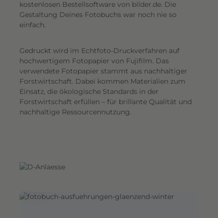
G
kostenlosen Bestellsoftware von bilder.de. Die
Gestaltung Deines Fotobuchs war noch nie so
e
einfach.
s
a
Gedruckt wird im Echtfoto-Druckverfahren auf
m
hochwertigem Fotopapier von Fujifilm. Das
t
verwendete Fotopapier stammt aus nachhaltiger
e
Forstwirtschaft. Dabei kommen Materialien zum
i
Einsatz, die ökologische Standards in der
n
Forstwirtschaft erfüllen – für brillante Qualität und
d
nachhaltige Ressourcennutzung.
r
u
c
k
.