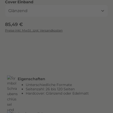
auswählen
Cover Einband
c
k
.
D
Regulärer Preis:
85,49 €
i
Preise inkl. MwSt. zzgl. Versandkosten
e
b
r
i
l
l
a
n
Eigenschaften
t
Unterschiedliche Formate
e
Seitenzahl: 26 bis 120 Seiten
n
Hardcover: Glänzend oder Edelmatt
F
a
r