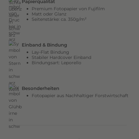
Papierqualität
b
Premium Fotopapier von Fujifilm
e
Matt oder Glanz
Seitenstärke: ca. 350g/m²
n
v
e
r
Einband & Bindung
l
Lay-Flat Bindung
e
Stabiler Hardcover Einband
Bindungsart: Leporello
i
h
e
n
Besonderheiten
d
Fotopapier aus Nachhaltiger Forstwirtschaft
e
m
C
o
v