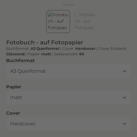
h
t
e
n
h
o
Fotobuch - auf Fotopapier
c
Buchformat:
A3 Querformat
|
Cover:
Hardcover
|
Cover Einband:
h
Glänzend
|
Papier:
matt
|
Seitenanzahl:
60
w
auswählen
Buchformat
e
r
t
auswählen
Papier
i
g
e
n
auswählen
Cover
D
r
u