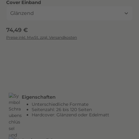
auswählen
Cover Einband
c
k
.
D
Regulärer Preis:
74,49 €
i
Preise inkl. MwSt. zzgl. Versandkosten
e
b
r
i
l
l
a
n
Eigenschaften
t
Unterschiedliche Formate
e
Seitenzahl: 26 bis 120 Seiten
n
Hardcover: Glänzend oder Edelmatt
F
a
r