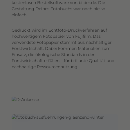
G
kostenlosen Bestellsoftware von bilder.de. Die
Gestaltung Deines Fotobuchs war noch nie so
e
einfach.
s
a
Gedruckt wird im Echtfoto-Druckverfahren auf
m
hochwertigem Fotopapier von Fujifilm. Das
t
verwendete Fotopapier stammt aus nachhaltiger
e
Forstwirtschaft. Dabei kommen Materialien zum
i
Einsatz, die ökologische Standards in der
n
Forstwirtschaft erfüllen – für brillante Qualität und
d
nachhaltige Ressourcennutzung.
r
u
c
k
.