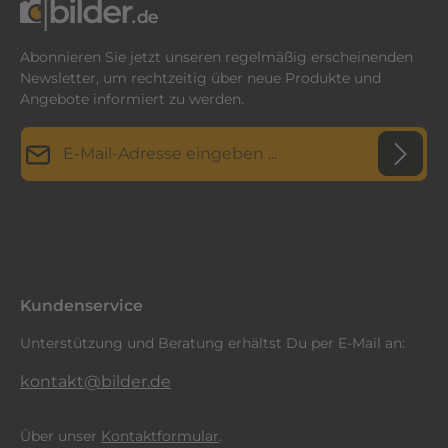
Abonnieren Sie jetzt unseren regelmäßig erscheinenden
Newsletter, um rechtzeitig über neue Produkte und
Angebote informiert zu werden.
E-Mail-Adresse*
Datenschutz
Diese Seite ist durch reCAPTCHA geschützt und es gelten die
Datenschutzrichtlinie
Die mit einem Stern (*) markierten Felder sind
und
Nutzungsbedingungen
.
Ich habe die
Datenschutzbestimmungen
zur Kenntnis
Pflichtfelder.
genommen und die
AGB
gelesen und bin mit ihnen
einverstanden.
*
Kundenservice
Unterstützung und Beratung erhältst Du per E-Mail an:
kontakt@bilder.de
Über unser
Kontaktformular
.