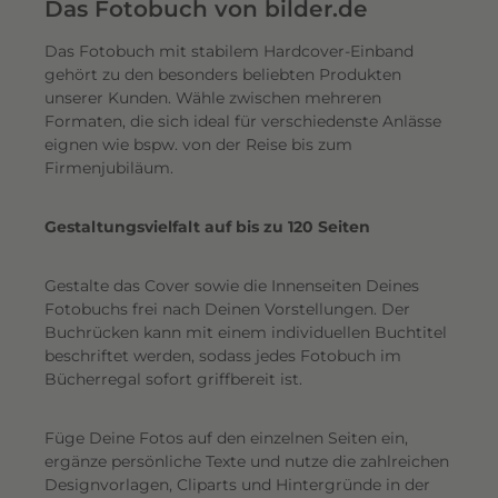
e
Das Fotobuch von bilder.de
r
Das Fotobuch mit stabilem Hardcover-Einband
e
gehört zu den besonders beliebten Produkten
i
unserer Kunden. Wähle zwischen mehreren
n
Formaten, die sich ideal für verschiedenste Anlässe
e
eignen wie bspw. von der Reise bis zum
n
Firmenjubiläum.
s
c
Gestaltungsvielfalt auf bis zu 120 Seiten
h
i
Gestalte das Cover sowie die Innenseiten Deines
m
Fotobuchs frei nach Deinen Vorstellungen. Der
m
Buchrücken kann mit einem individuellen Buchtitel
e
beschriftet werden, sodass jedes Fotobuch im
r
Bücherregal sofort griffbereit ist.
n
d
Füge Deine Fotos auf den einzelnen Seiten ein,
e
ergänze persönliche Texte und nutze die zahlreichen
n
Designvorlagen, Cliparts und Hintergründe in der