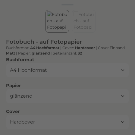
h
t
e
n
h
o
Fotobuch - auf Fotopapier
c
Buchformat:
A4 Hochformat
|
Cover:
Hardcover
|
Cover Einband:
h
Matt
|
Papier:
glänzend
|
Seitenanzahl:
32
w
auswählen
Buchformat
e
r
t
auswählen
Papier
i
g
e
n
auswählen
Cover
D
r
u