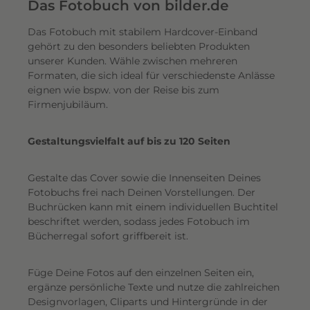
e
Das Fotobuch von bilder.de
r
Das Fotobuch mit stabilem Hardcover-Einband
e
gehört zu den besonders beliebten Produkten
i
unserer Kunden. Wähle zwischen mehreren
n
Formaten, die sich ideal für verschiedenste Anlässe
e
eignen wie bspw. von der Reise bis zum
n
Firmenjubiläum.
s
c
Gestaltungsvielfalt auf bis zu 120 Seiten
h
i
Gestalte das Cover sowie die Innenseiten Deines
m
Fotobuchs frei nach Deinen Vorstellungen. Der
m
Buchrücken kann mit einem individuellen Buchtitel
e
beschriftet werden, sodass jedes Fotobuch im
r
Bücherregal sofort griffbereit ist.
n
d
Füge Deine Fotos auf den einzelnen Seiten ein,
e
ergänze persönliche Texte und nutze die zahlreichen
n
Designvorlagen, Cliparts und Hintergründe in der