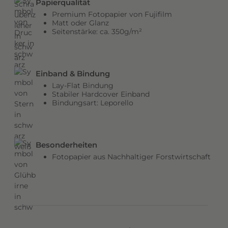
Papierqualität
b
Premium Fotopapier von Fujifilm
e
Matt oder Glanz
Seitenstärke: ca. 350g/m²
n
v
e
r
Einband & Bindung
l
Lay-Flat Bindung
e
Stabiler Hardcover Einband
Bindungsart: Leporello
i
h
e
n
Besonderheiten
d
Fotopapier aus Nachhaltiger Forstwirtschaft
e
m
C
o
v