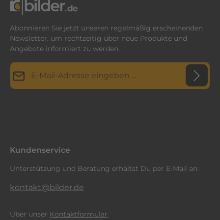
Abonnieren Sie jetzt unseren regelmäßig erscheinenden
Newsletter, um rechtzeitig über neue Produkte und
Angebote informiert zu werden.
E-Mail-Adresse*
Datenschutz
Diese Seite ist durch reCAPTCHA geschützt und es gelten die
Datenschutzrichtlinie
Die mit einem Stern (*) markierten Felder sind
und
Nutzungsbedingungen
.
Ich habe die
Datenschutzbestimmungen
zur Kenntnis
Pflichtfelder.
genommen und die
AGB
gelesen und bin mit ihnen
einverstanden.
*
Kundenservice
Unterstützung und Beratung erhältst Du per E-Mail an:
kontakt@bilder.de
Über unser
Kontaktformular
.