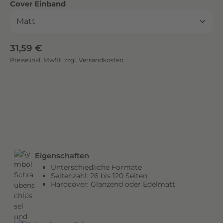
auswählen
Cover Einband
c
k
.
D
Regulärer Preis:
31,59 €
i
Preise inkl. MwSt. zzgl. Versandkosten
e
b
r
i
l
l
a
n
Eigenschaften
t
Unterschiedliche Formate
e
Seitenzahl: 26 bis 120 Seiten
n
Hardcover: Glänzend oder Edelmatt
F
a
r