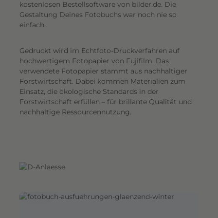
G
kostenlosen Bestellsoftware von bilder.de. Die
Gestaltung Deines Fotobuchs war noch nie so
e
einfach.
s
a
Gedruckt wird im Echtfoto-Druckverfahren auf
m
hochwertigem Fotopapier von Fujifilm. Das
t
verwendete Fotopapier stammt aus nachhaltiger
e
Forstwirtschaft. Dabei kommen Materialien zum
i
Einsatz, die ökologische Standards in der
n
Forstwirtschaft erfüllen – für brillante Qualität und
d
nachhaltige Ressourcennutzung.
r
u
c
k
.