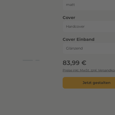
auswählen
Cover
auswähl
Cover Einband
Regulärer Preis:
83,99 €
Preise inkl. MwSt. zzgl. Versandko
Jetzt gestalten