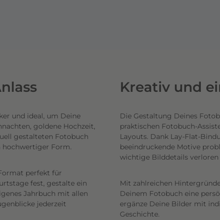
nlass
Kreativ und e
ker und ideal, um Deine
Die Gestaltung Deines Fotob
hnachten, goldene Hochzeit,
praktischen Fotobuch-Assist
uell gestalteten Fotobuch
Layouts. Dank Lay-Flat-Bind
n hochwertiger Form.
beeindruckende Motive probl
wichtige Bilddetails verlore
Format perfekt für
tstage fest, gestalte ein
Mit zahlreichen Hintergründe
eigenes Jahrbuch mit allen
Deinem Fotobuch eine persönl
genblicke jederzeit
ergänze Deine Bilder mit ind
Geschichte.