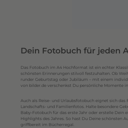
n
e
n
l
i
c
h
Dein Fotobuch für jeden A
t
e
Das Fotobuch im A4 Hochformat ist ein echter Klassi
c
schönsten Erinnerungen stilvoll festzuhalten. Ob Wei
h
runder Geburtstag oder Jubiläum – mit einem individ
t
von bilder.de verschenkst Du persönliche Momente i
e
n
Auch als Reise- und Urlaubsfotobuch eignet sich das 
h
Landschafts- und Familienfotos. Halte besondere Gebur
o
Baby-Fotobuch für das erste Jahr oder erstelle Dein 
c
Highlights des Jahres. So hast Du Deine schönsten Au
griffbereit im Bücherregal.
h