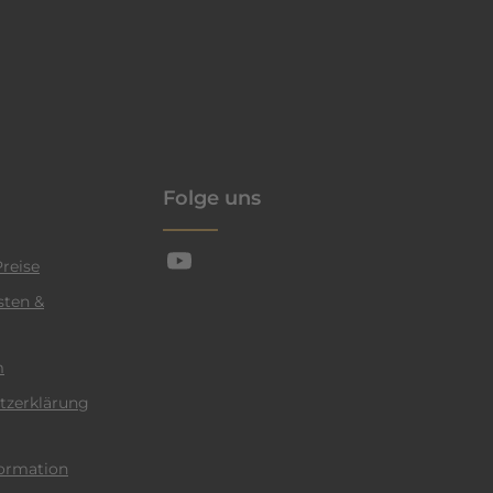
enschutzrichtlinie
Folge uns
reise
sten &
m
tzerklärung
ormation