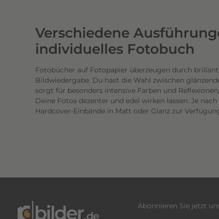
w
e
Verschiedene Ausführunge
r
t
individuelles Fotobuch
i
g
Fotobücher auf Fotopapier überzeugen durch brillant
Bildwiedergabe. Du hast die Wahl zwischen glänzend
e
sorgt für besonders intensive Farben und Reflexione
n
Deine Fotos dezenter und edel wirken lassen. Je nac
D
Hardcover-Einbände in Matt oder Glanz zur Verfügun
r
u
c
k
.
D
i
e
Abonnieren Sie jetzt u
b