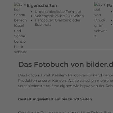
n
Eigenschaften
Pa
d
Unterschiedliche Formate
e
Seitenzahl: 26 bis 120 Seiten
Hardcover: Glänzend oder
n
Edelmatt
H
a
r
d
c
o
Das Fotobuch von bilder.
v
e
Das Fotobuch mit stabilem Hardcover-Einband gehört
r
Produkten unserer Kunden. Wähle zwischen mehreren 
E
verschiedenste Anlässe eignen wie bspw. von der Rei
i
n
Gestaltungsvielfalt auf bis zu 120 Seiten
b
a
Gestalte das Cover sowie die Innenseiten Deines Foto