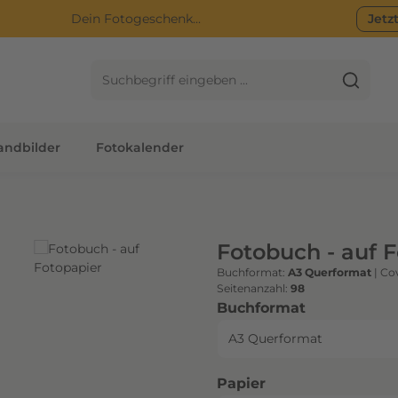
Dein Fotogeschenk...
Jetz
ndbilder
Fotokalender
Fotobuch - auf 
Buchformat:
A3 Querformat
|
Cov
Seitenanzahl:
98
auswählen
Buchformat
auswählen
Papier