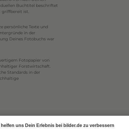
uellen Buchtitel beschriftet
riffbereit ist.
ze persönliche Texte und
intergründe in der
altung Deines Fotobuchs war
wertigem Fotopapier von
haltiger Forstwirtschaft.
he Standards in der
achhaltige