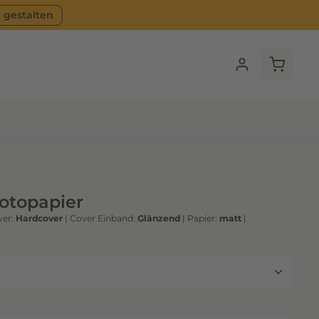
t gestalten
Warenko
Fotopapier
er:
Hardcover
|
Cover Einband:
Glänzend
|
Papier:
matt
|