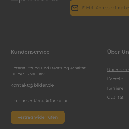
E-Mail-Adresse*
r
i
l
Datenschutz
Die mit einem Stern (*) markie
l
Ich habe die
Datenschutz
a
genommen und die
AGB
g
n
einverstanden.
*
t
Kundenservice
Über Un
e
n
Unterstützung und Beratung erhältst
F
Unterneh
Du per E-Mail an:
a
Kontakt
r
kontakt@bilder.de
Karriere
b
Qualität
e
Über unser
Kontaktformular
.
n
v
Vertrag widerrufen
e
r