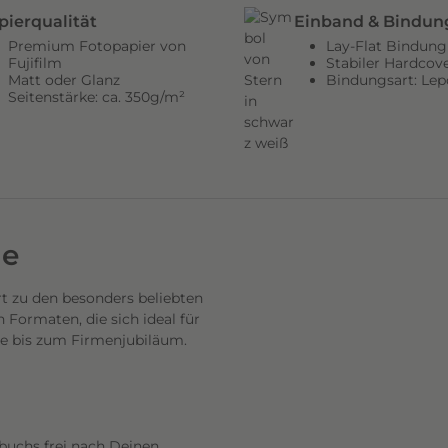
pierqualität
Einband & Bindun
Premium Fotopapier von
Lay-Flat Bindung
Fujifilm
Stabiler Hardcov
Matt oder Glanz
Bindungsart: Lep
Seitenstärke: ca. 350g/m²
de
 zu den besonders beliebten
Formaten, die sich ideal für
se bis zum Firmenjubiläum.
buchs frei nach Deinen