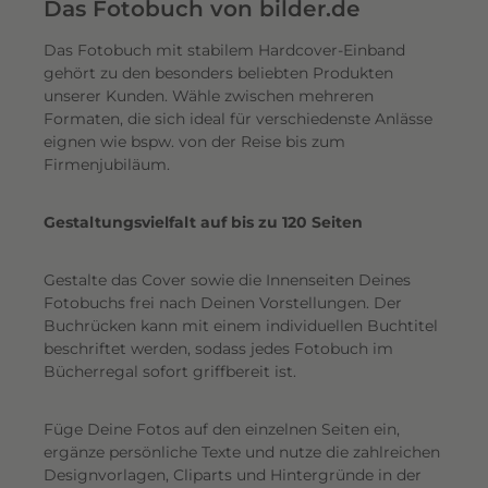
e
Das Fotobuch von bilder.de
r
Das Fotobuch mit stabilem Hardcover-Einband
e
gehört zu den besonders beliebten Produkten
i
unserer Kunden. Wähle zwischen mehreren
n
Formaten, die sich ideal für verschiedenste Anlässe
e
eignen wie bspw. von der Reise bis zum
n
Firmenjubiläum.
s
c
Gestaltungsvielfalt auf bis zu 120 Seiten
h
i
Gestalte das Cover sowie die Innenseiten Deines
m
Fotobuchs frei nach Deinen Vorstellungen. Der
m
Buchrücken kann mit einem individuellen Buchtitel
e
beschriftet werden, sodass jedes Fotobuch im
r
Bücherregal sofort griffbereit ist.
n
d
Füge Deine Fotos auf den einzelnen Seiten ein,
e
ergänze persönliche Texte und nutze die zahlreichen
n
Designvorlagen, Cliparts und Hintergründe in der