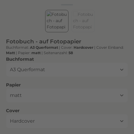
h
t
e
n
h
o
Fotobuch - auf Fotopapier
c
Buchformat:
A3 Querformat
|
Cover:
Hardcover
|
Cover Einband:
h
Matt
|
Papier:
matt
|
Seitenanzahl:
58
w
auswählen
Buchformat
e
r
t
auswählen
Papier
i
g
e
n
auswählen
Cover
D
r
u