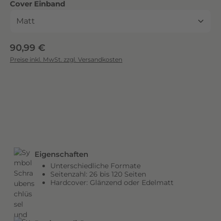
auswählen
Cover Einband
c
k
.
D
Regulärer Preis:
90,99 €
i
Preise inkl. MwSt. zzgl. Versandkosten
e
b
r
i
l
l
a
n
Eigenschaften
t
Unterschiedliche Formate
e
Seitenzahl: 26 bis 120 Seiten
n
Hardcover: Glänzend oder Edelmatt
F
a
r