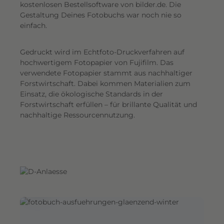
G
kostenlosen Bestellsoftware von bilder.de. Die
Gestaltung Deines Fotobuchs war noch nie so
e
einfach.
s
a
Gedruckt wird im Echtfoto-Druckverfahren auf
m
hochwertigem Fotopapier von Fujifilm. Das
t
verwendete Fotopapier stammt aus nachhaltiger
e
Forstwirtschaft. Dabei kommen Materialien zum
i
Einsatz, die ökologische Standards in der
n
Forstwirtschaft erfüllen – für brillante Qualität und
d
nachhaltige Ressourcennutzung.
r
u
c
k
.