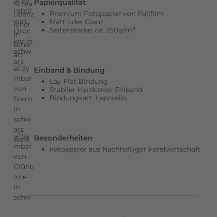
Papierqualität
b
Premium Fotopapier von Fujifilm
e
Matt oder Glanz
Seitenstärke: ca. 350g/m²
n
v
e
r
Einband & Bindung
l
Lay-Flat Bindung
e
Stabiler Hardcover Einband
Bindungsart: Leporello
i
h
e
n
Besonderheiten
d
Fotopapier aus Nachhaltiger Forstwirtschaft
e
m
C
o
v