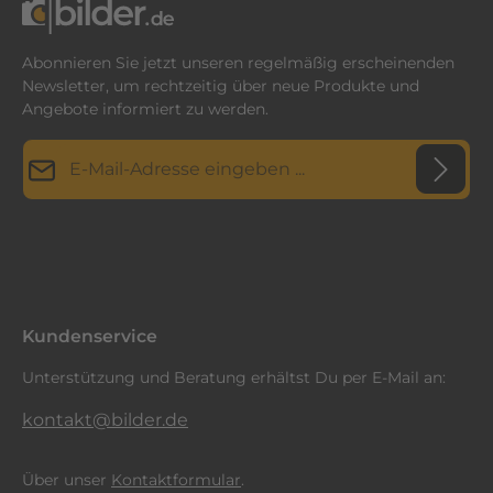
Abonnieren Sie jetzt unseren regelmäßig erscheinenden
Newsletter, um rechtzeitig über neue Produkte und
Angebote informiert zu werden.
E-Mail-Adresse*
Datenschutz
Diese Seite ist durch reCAPTCHA geschützt und es gelten die
Datenschutzrichtlinie
Die mit einem Stern (*) markierten Felder sind
und
Nutzungsbedingungen
.
Ich habe die
Datenschutzbestimmungen
zur Kenntnis
Pflichtfelder.
genommen und die
AGB
gelesen und bin mit ihnen
einverstanden.
*
Kundenservice
Unterstützung und Beratung erhältst Du per E-Mail an:
kontakt@bilder.de
Über unser
Kontaktformular
.