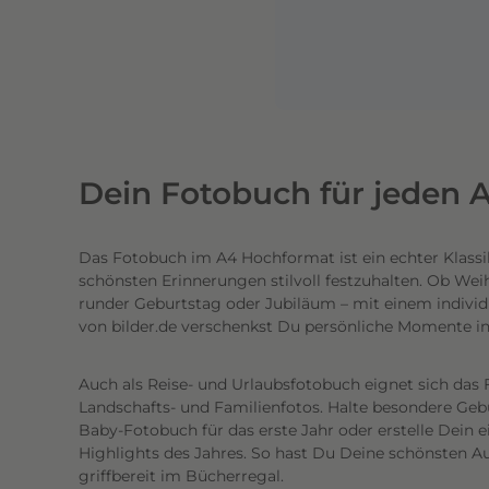
n
e
n
l
i
c
h
Dein Fotobuch für jeden A
t
e
Das Fotobuch im A4 Hochformat ist ein echter Klassi
c
schönsten Erinnerungen stilvoll festzuhalten. Ob Wei
h
runder Geburtstag oder Jubiläum – mit einem individ
t
von bilder.de verschenkst Du persönliche Momente i
e
n
Auch als Reise- und Urlaubsfotobuch eignet sich das 
h
Landschafts- und Familienfotos. Halte besondere Gebur
o
Baby-Fotobuch für das erste Jahr oder erstelle Dein 
c
Highlights des Jahres. So hast Du Deine schönsten Au
griffbereit im Bücherregal.
h