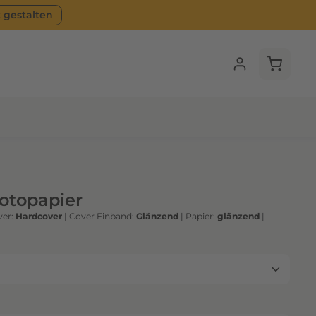
t gestalten
Warenko
Fotopapier
er:
Hardcover
|
Cover Einband:
Glänzend
|
Papier:
glänzend
|