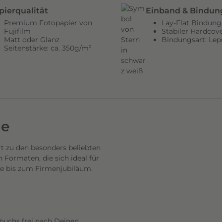
pierqualität
Einband & Bindun
Premium Fotopapier von
Lay-Flat Bindung
Fujifilm
Stabiler Hardcov
Matt oder Glanz
Bindungsart: Lep
Seitenstärke: ca. 350g/m²
de
 zu den besonders beliebten
Formaten, die sich ideal für
se bis zum Firmenjubiläum.
buchs frei nach Deinen