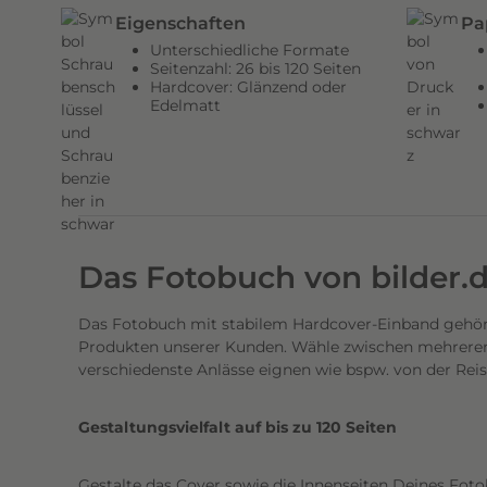
n
Eigenschaften
Pa
d
Unterschiedliche Formate
e
Seitenzahl: 26 bis 120 Seiten
Hardcover: Glänzend oder
n
Edelmatt
H
a
r
d
c
o
Das Fotobuch von bilder.
v
e
Das Fotobuch mit stabilem Hardcover-Einband gehört
r
Produkten unserer Kunden. Wähle zwischen mehreren 
E
verschiedenste Anlässe eignen wie bspw. von der Rei
i
n
Gestaltungsvielfalt auf bis zu 120 Seiten
b
a
Gestalte das Cover sowie die Innenseiten Deines Foto