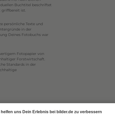
uellen Buchtitel beschriftet
riffbereit ist.
ze persönliche Texte und
intergründe in der
altung Deines Fotobuchs war
wertigem Fotopapier von
haltiger Forstwirtschaft.
he Standards in der
achhaltige