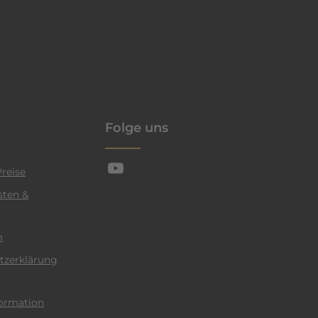
enschutzrichtlinie
Folge uns
reise
sten &
m
tzerklärung
ormation