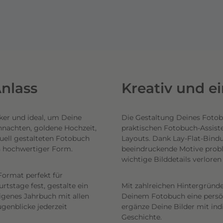
nlass
Kreativ und e
ker und ideal, um Deine
Die Gestaltung Deines Fotob
hnachten, goldene Hochzeit,
praktischen Fotobuch-Assist
uell gestalteten Fotobuch
Layouts. Dank Lay-Flat-Bind
n hochwertiger Form.
beeindruckende Motive probl
wichtige Bilddetails verlore
Format perfekt für
tstage fest, gestalte ein
Mit zahlreichen Hintergründe
eigenes Jahrbuch mit allen
Deinem Fotobuch eine persönl
genblicke jederzeit
ergänze Deine Bilder mit ind
Geschichte.