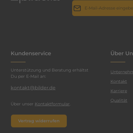
E-Mail-Adresse*
r
i
l
Datenschutz
Die mit einem Stern (*) markie
l
Ich habe die
Datenschutz
a
genommen und die
AGB
g
n
einverstanden.
*
t
Kundenservice
Über Un
e
n
Unterstützung und Beratung erhältst
F
Unterneh
Du per E-Mail an:
a
Kontakt
r
kontakt@bilder.de
Karriere
b
Qualität
e
Über unser
Kontaktformular
.
n
v
Vertrag widerrufen
e
r