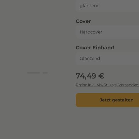
auswählen
Cover
auswähl
Cover Einband
Regulärer Preis:
74,49 €
Preise inkl. MwSt. zzgl. Versandko
Jetzt gestalten