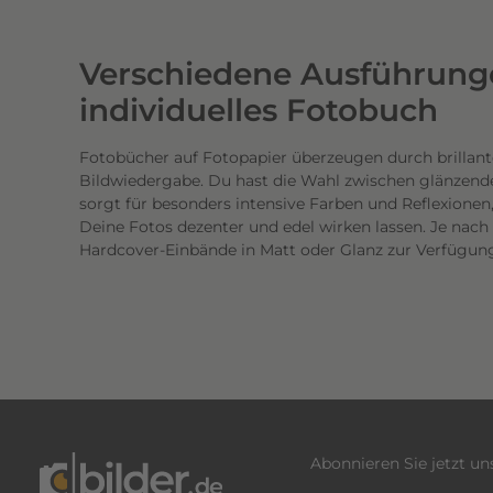
w
e
Verschiedene Ausführunge
r
t
individuelles Fotobuch
i
g
Fotobücher auf Fotopapier überzeugen durch brillant
Bildwiedergabe. Du hast die Wahl zwischen glänzend
e
sorgt für besonders intensive Farben und Reflexione
n
Deine Fotos dezenter und edel wirken lassen. Je nac
D
Hardcover-Einbände in Matt oder Glanz zur Verfügun
r
u
c
k
.
D
i
e
Abonnieren Sie jetzt u
b