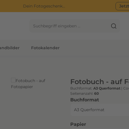
Dein Fotogeschenk...
Jetz
ndbilder
Fotokalender
Fotobuch - auf 
Buchformat:
A3 Querformat
|
Cov
Seitenanzahl:
60
auswählen
Buchformat
auswählen
Papier