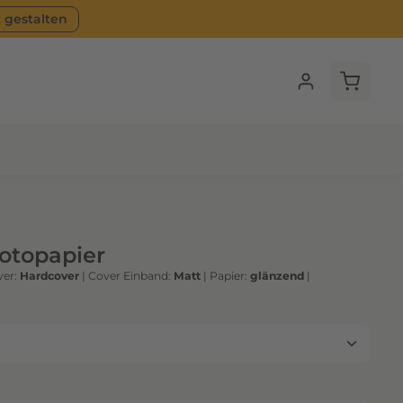
t gestalten
Warenko
Fotopapier
er:
Hardcover
|
Cover Einband:
Matt
|
Papier:
glänzend
|