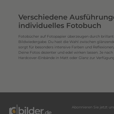
w
e
Verschiedene Ausführunge
r
t
individuelles Fotobuch
i
g
Fotobücher auf Fotopapier überzeugen durch brillant
Bildwiedergabe. Du hast die Wahl zwischen glänzend
e
sorgt für besonders intensive Farben und Reflexione
n
Deine Fotos dezenter und edel wirken lassen. Je nac
D
Hardcover-Einbände in Matt oder Glanz zur Verfügun
r
u
c
k
.
D
i
e
Abonnieren Sie jetzt u
b