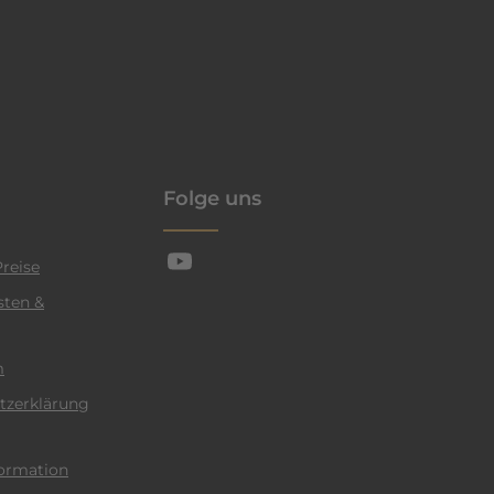
enschutzrichtlinie
Folge uns
reise
sten &
m
tzerklärung
ormation