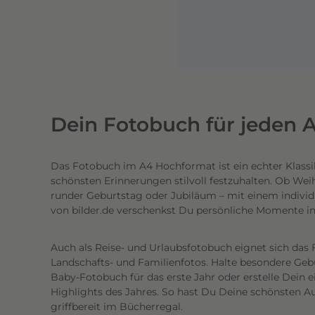
n
e
n
l
i
c
h
Dein Fotobuch für jeden A
t
e
Das Fotobuch im A4 Hochformat ist ein echter Klassi
c
schönsten Erinnerungen stilvoll festzuhalten. Ob Wei
h
runder Geburtstag oder Jubiläum – mit einem individ
t
von bilder.de verschenkst Du persönliche Momente i
e
n
Auch als Reise- und Urlaubsfotobuch eignet sich das 
h
Landschafts- und Familienfotos. Halte besondere Gebur
o
Baby-Fotobuch für das erste Jahr oder erstelle Dein 
c
Highlights des Jahres. So hast Du Deine schönsten Au
griffbereit im Bücherregal.
h