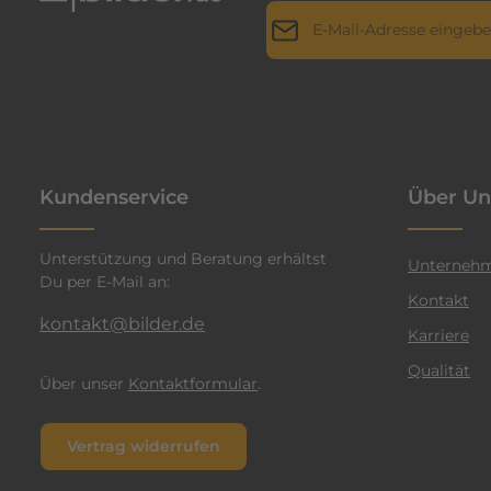
E-Mail-Adresse*
r
i
l
Datenschutz
Die mit einem Stern (*) markie
l
Ich habe die
Datenschutz
a
genommen und die
AGB
g
n
einverstanden.
*
t
Kundenservice
Über Un
e
n
Unterstützung und Beratung erhältst
F
Unterneh
Du per E-Mail an:
a
Kontakt
r
kontakt@bilder.de
Karriere
b
Qualität
e
Über unser
Kontaktformular
.
n
v
Vertrag widerrufen
e
r