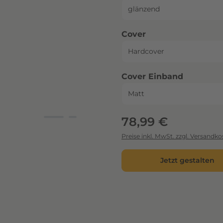
auswählen
Cover
auswähl
Cover Einband
Regulärer Preis:
78,99 €
Preise inkl. MwSt. zzgl. Versandko
Jetzt gestalten