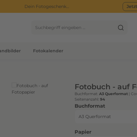
Dein Fotogeschenk...
Jetz
ndbilder
Fotokalender
Fotobuch - auf 
Buchformat:
A3 Querformat
|
Cov
Seitenanzahl:
94
auswählen
Buchformat
auswählen
Papier