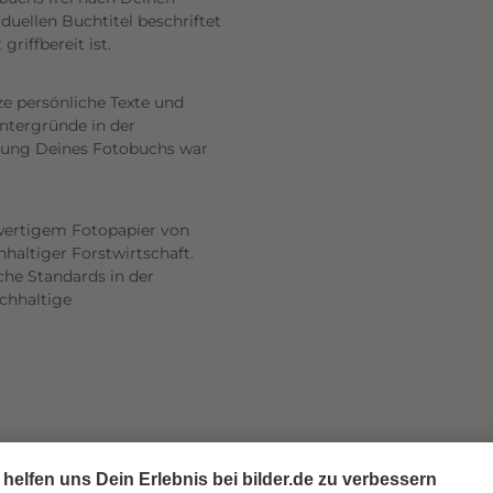
uellen Buchtitel beschriftet
riffbereit ist.
ze persönliche Texte und
intergründe in der
altung Deines Fotobuchs war
wertigem Fotopapier von
haltiger Forstwirtschaft.
he Standards in der
achhaltige