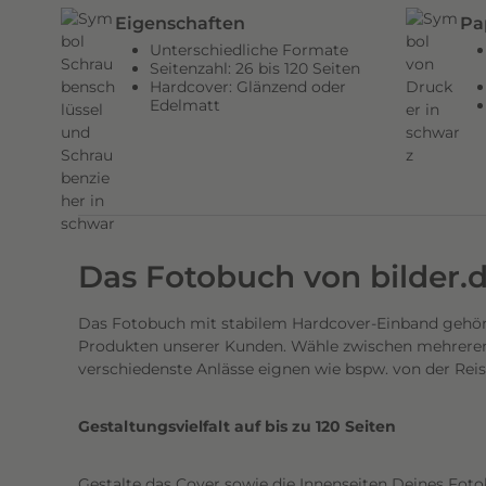
n
Eigenschaften
Pa
d
Unterschiedliche Formate
e
Seitenzahl: 26 bis 120 Seiten
Hardcover: Glänzend oder
n
Edelmatt
H
a
r
d
c
o
Das Fotobuch von bilder.
v
e
Das Fotobuch mit stabilem Hardcover-Einband gehört
r
Produkten unserer Kunden. Wähle zwischen mehreren 
E
verschiedenste Anlässe eignen wie bspw. von der Rei
i
n
Gestaltungsvielfalt auf bis zu 120 Seiten
b
a
Gestalte das Cover sowie die Innenseiten Deines Foto