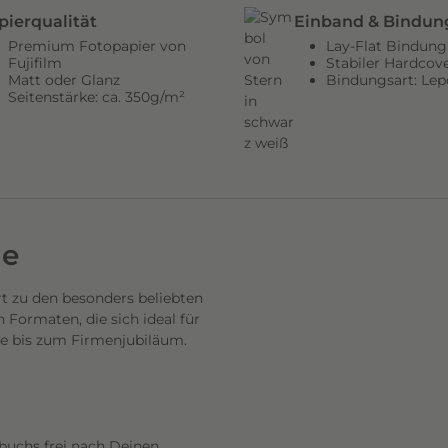
pierqualität
Einband & Bindun
Premium Fotopapier von
Lay-Flat Bindung
Fujifilm
Stabiler Hardcov
Matt oder Glanz
Bindungsart: Lep
Seitenstärke: ca. 350g/m²
de
 zu den besonders beliebten
Formaten, die sich ideal für
se bis zum Firmenjubiläum.
buchs frei nach Deinen