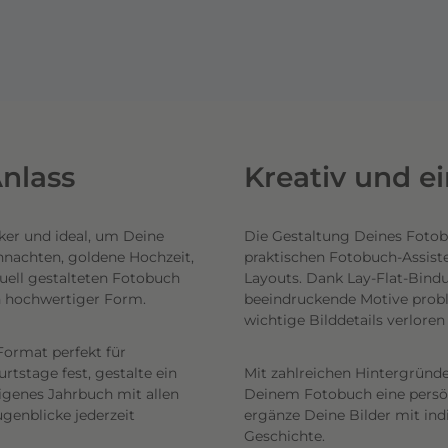
nlass
Kreativ und e
ker und ideal, um Deine
Die Gestaltung Deines Fotob
hnachten, goldene Hochzeit,
praktischen Fotobuch-Assist
uell gestalteten Fotobuch
Layouts. Dank Lay-Flat-Bind
n hochwertiger Form.
beeindruckende Motive probl
wichtige Bilddetails verlore
Format perfekt für
tstage fest, gestalte ein
Mit zahlreichen Hintergründe
eigenes Jahrbuch mit allen
Deinem Fotobuch eine persönl
genblicke jederzeit
ergänze Deine Bilder mit ind
Geschichte.