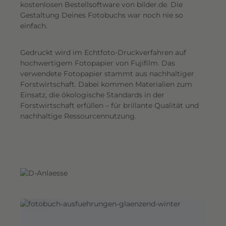
G
kostenlosen Bestellsoftware von bilder.de. Die
Gestaltung Deines Fotobuchs war noch nie so
e
einfach.
s
a
Gedruckt wird im Echtfoto-Druckverfahren auf
m
hochwertigem Fotopapier von Fujifilm. Das
t
verwendete Fotopapier stammt aus nachhaltiger
e
Forstwirtschaft. Dabei kommen Materialien zum
i
Einsatz, die ökologische Standards in der
n
Forstwirtschaft erfüllen – für brillante Qualität und
d
nachhaltige Ressourcennutzung.
r
u
c
k
.