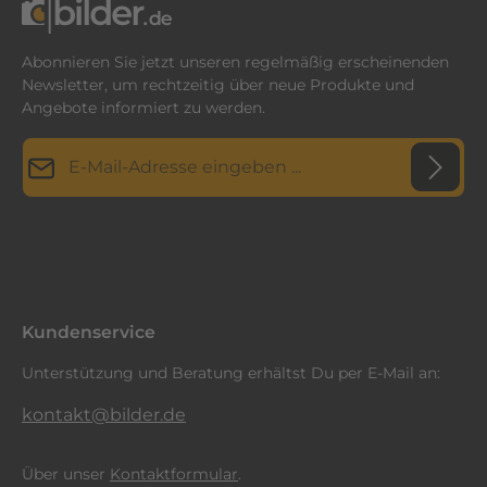
Abonnieren Sie jetzt unseren regelmäßig erscheinenden
Newsletter, um rechtzeitig über neue Produkte und
Angebote informiert zu werden.
E-Mail-Adresse*
Datenschutz
Diese Seite ist durch reCAPTCHA geschützt und es gelten die
Datenschutzrichtlinie
Die mit einem Stern (*) markierten Felder sind
und
Nutzungsbedingungen
.
Ich habe die
Datenschutzbestimmungen
zur Kenntnis
Pflichtfelder.
genommen und die
AGB
gelesen und bin mit ihnen
einverstanden.
*
Kundenservice
Unterstützung und Beratung erhältst Du per E-Mail an:
kontakt@bilder.de
Über unser
Kontaktformular
.