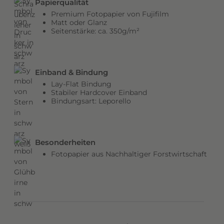
Papierqualität
b
Premium Fotopapier von Fujifilm
e
Matt oder Glanz
Seitenstärke: ca. 350g/m²
n
v
e
r
Einband & Bindung
l
Lay-Flat Bindung
e
Stabiler Hardcover Einband
Bindungsart: Leporello
i
h
e
n
Besonderheiten
d
Fotopapier aus Nachhaltiger Forstwirtschaft
e
m
C
o
v