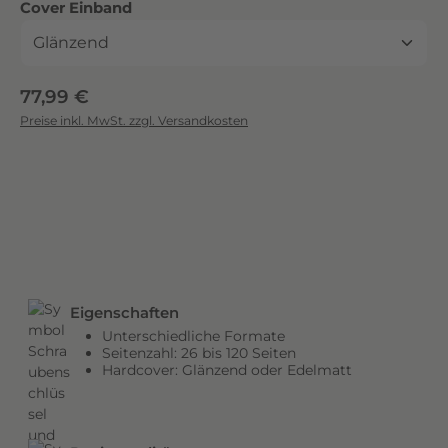
auswählen
Cover Einband
c
k
.
D
Regulärer Preis:
77,99 €
i
Preise inkl. MwSt. zzgl. Versandkosten
e
b
r
i
l
l
a
n
Eigenschaften
t
Unterschiedliche Formate
e
Seitenzahl: 26 bis 120 Seiten
n
Hardcover: Glänzend oder Edelmatt
F
a
r