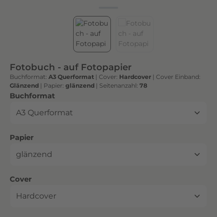
h
t
e
n
h
o
Fotobuch - auf Fotopapier
c
Buchformat:
A3 Querformat
|
Cover:
Hardcover
|
Cover Einband:
h
Glänzend
|
Papier:
glänzend
|
Seitenanzahl:
78
w
auswählen
Buchformat
e
r
t
auswählen
Papier
i
g
e
n
auswählen
Cover
D
r
u