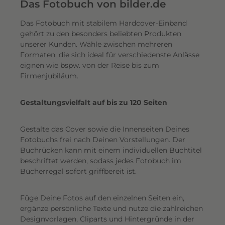
e
Das Fotobuch von bilder.de
r
Das Fotobuch mit stabilem Hardcover-Einband
e
gehört zu den besonders beliebten Produkten
i
unserer Kunden. Wähle zwischen mehreren
n
Formaten, die sich ideal für verschiedenste Anlässe
e
eignen wie bspw. von der Reise bis zum
n
Firmenjubiläum.
s
c
Gestaltungsvielfalt auf bis zu 120 Seiten
h
i
Gestalte das Cover sowie die Innenseiten Deines
m
Fotobuchs frei nach Deinen Vorstellungen. Der
m
Buchrücken kann mit einem individuellen Buchtitel
e
beschriftet werden, sodass jedes Fotobuch im
r
Bücherregal sofort griffbereit ist.
n
d
Füge Deine Fotos auf den einzelnen Seiten ein,
e
ergänze persönliche Texte und nutze die zahlreichen
n
Designvorlagen, Cliparts und Hintergründe in der