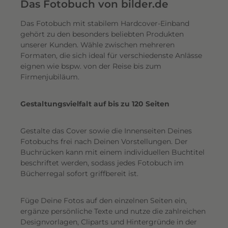
e
Das Fotobuch von bilder.de
r
Das Fotobuch mit stabilem Hardcover-Einband
e
gehört zu den besonders beliebten Produkten
i
unserer Kunden. Wähle zwischen mehreren
n
Formaten, die sich ideal für verschiedenste Anlässe
e
eignen wie bspw. von der Reise bis zum
n
Firmenjubiläum.
s
c
Gestaltungsvielfalt auf bis zu 120 Seiten
h
i
Gestalte das Cover sowie die Innenseiten Deines
m
Fotobuchs frei nach Deinen Vorstellungen. Der
m
Buchrücken kann mit einem individuellen Buchtitel
e
beschriftet werden, sodass jedes Fotobuch im
r
Bücherregal sofort griffbereit ist.
n
d
Füge Deine Fotos auf den einzelnen Seiten ein,
e
ergänze persönliche Texte und nutze die zahlreichen
n
Designvorlagen, Cliparts und Hintergründe in der