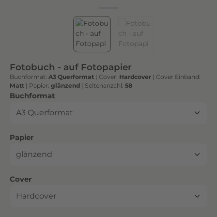
h
t
e
n
h
o
Fotobuch - auf Fotopapier
c
Buchformat:
A3 Querformat
|
Cover:
Hardcover
|
Cover Einband:
h
Matt
|
Papier:
glänzend
|
Seitenanzahl:
58
w
auswählen
Buchformat
e
r
t
auswählen
Papier
i
g
e
n
auswählen
Cover
D
r
u