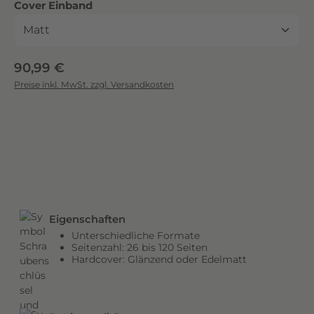
auswählen
Cover Einband
c
k
.
D
Regulärer Preis:
90,99 €
i
Preise inkl. MwSt. zzgl. Versandkosten
e
b
r
i
l
l
a
n
Eigenschaften
t
Unterschiedliche Formate
e
Seitenzahl: 26 bis 120 Seiten
n
Hardcover: Glänzend oder Edelmatt
F
a
r