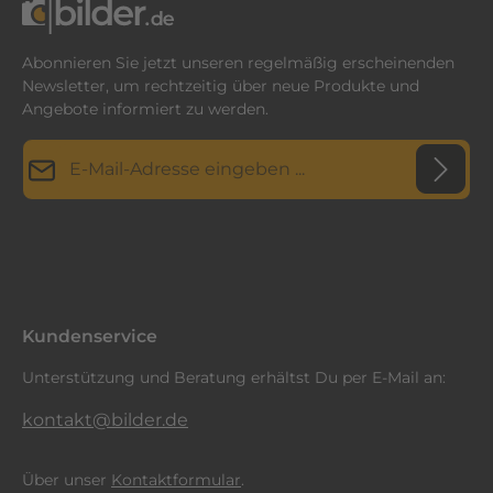
Abonnieren Sie jetzt unseren regelmäßig erscheinenden
Newsletter, um rechtzeitig über neue Produkte und
Angebote informiert zu werden.
E-Mail-Adresse*
Datenschutz
Diese Seite ist durch reCAPTCHA geschützt und es gelten die
Datenschutzrichtlinie
Die mit einem Stern (*) markierten Felder sind
und
Nutzungsbedingungen
.
Ich habe die
Datenschutzbestimmungen
zur Kenntnis
Pflichtfelder.
genommen und die
AGB
gelesen und bin mit ihnen
einverstanden.
*
Kundenservice
Unterstützung und Beratung erhältst Du per E-Mail an:
kontakt@bilder.de
Über unser
Kontaktformular
.