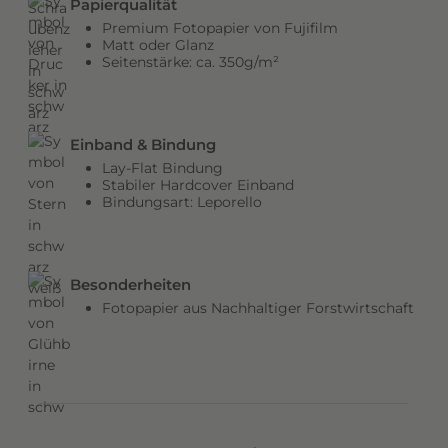
Papierqualität
b
Premium Fotopapier von Fujifilm
e
Matt oder Glanz
Seitenstärke: ca. 350g/m²
n
v
e
r
Einband & Bindung
l
Lay-Flat Bindung
e
Stabiler Hardcover Einband
Bindungsart: Leporello
i
h
e
n
Besonderheiten
d
Fotopapier aus Nachhaltiger Forstwirtschaft
e
m
C
o
v