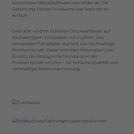
G
kostenlosen Bestellsoftware von bilder.de. Die
Gestaltung Deines Fotobuchs war noch nie so
e
einfach.
s
a
Gedruckt wird im Echtfoto-Druckverfahren auf
m
hochwertigem Fotopapier von Fujifilm. Das
t
verwendete Fotopapier stammt aus nachhaltiger
e
Forstwirtschaft. Dabei kommen Materialien zum
i
Einsatz, die ökologische Standards in der
n
Forstwirtschaft erfüllen – für brillante Qualität und
d
nachhaltige Ressourcennutzung.
r
u
c
k
.