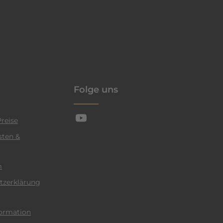
enschutzrichtlinie
Folge uns
reise
sten &
m
tzerklärung
ormation