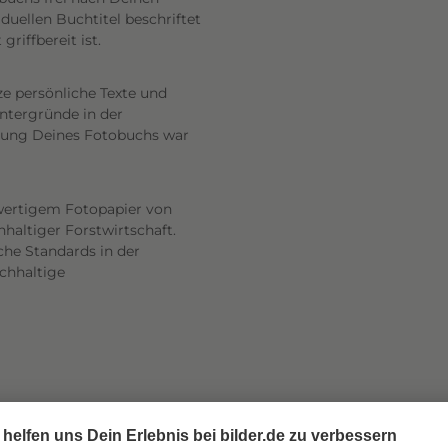
uellen Buchtitel beschriftet
riffbereit ist.
ze persönliche Texte und
intergründe in der
altung Deines Fotobuchs war
wertigem Fotopapier von
haltiger Forstwirtschaft.
he Standards in der
achhaltige