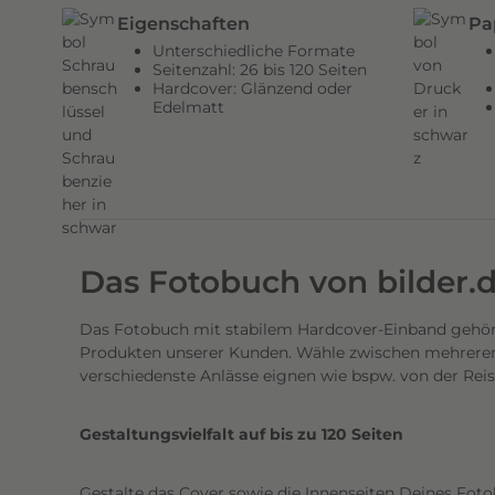
n
Eigenschaften
Pa
d
Unterschiedliche Formate
e
Seitenzahl: 26 bis 120 Seiten
Hardcover: Glänzend oder
n
Edelmatt
H
a
r
d
c
o
Das Fotobuch von bilder.
v
e
Das Fotobuch mit stabilem Hardcover-Einband gehört
r
Produkten unserer Kunden. Wähle zwischen mehreren 
E
verschiedenste Anlässe eignen wie bspw. von der Rei
i
n
Gestaltungsvielfalt auf bis zu 120 Seiten
b
a
Gestalte das Cover sowie die Innenseiten Deines Foto