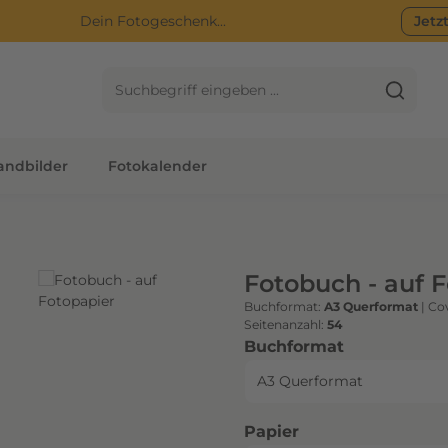
Dein Fotogeschenk...
Jetz
ndbilder
Fotokalender
Fotobuch - auf 
Buchformat:
A3 Querformat
|
Cov
Seitenanzahl:
54
auswählen
Buchformat
auswählen
Papier