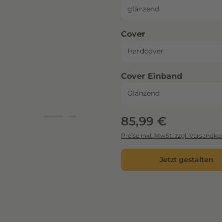
auswählen
Cover
auswähl
Cover Einband
Regulärer Preis:
85,99 €
Preise inkl. MwSt. zzgl. Versandko
Jetzt gestalten