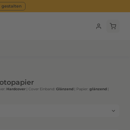
t gestalten
Warenko
Fotopapier
er:
Hardcover
|
Cover Einband:
Glänzend
|
Papier:
glänzend
|