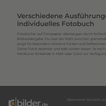
w
e
Verschiedene Ausführunge
r
t
individuelles Fotobuch
i
g
Fotobücher auf Fotopapier überzeugen durch brillant
Bildwiedergabe. Du hast die Wahl zwischen glänzend
e
sorgt für besonders intensive Farben und Reflexione
n
Deine Fotos dezenter und edel wirken lassen. Je nac
D
Hardcover-Einbände in Matt oder Glanz zur Verfügun
r
u
c
k
.
D
i
e
Abonnieren Sie jetzt u
b