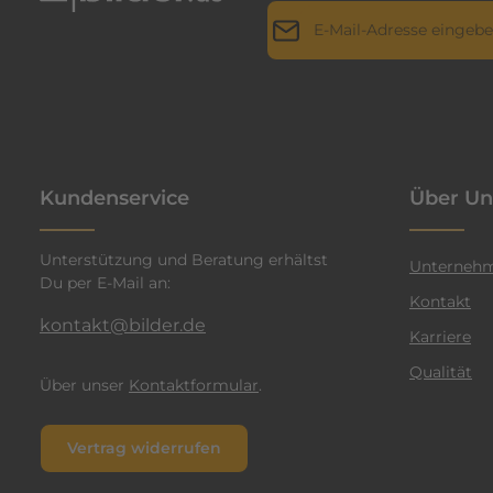
E-Mail-Adresse*
r
i
l
Datenschutz
Die mit einem Stern (*) markie
l
Ich habe die
Datenschutz
a
genommen und die
AGB
g
n
einverstanden.
*
t
Kundenservice
Über Un
e
n
Unterstützung und Beratung erhältst
F
Unterneh
Du per E-Mail an:
a
Kontakt
r
kontakt@bilder.de
Karriere
b
Qualität
e
Über unser
Kontaktformular
.
n
v
Vertrag widerrufen
e
r