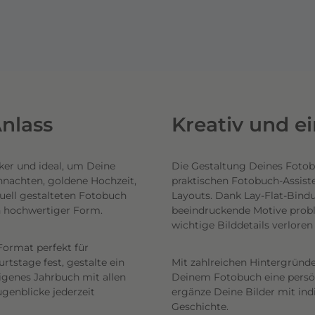
nlass
Kreativ und e
ker und ideal, um Deine
Die Gestaltung Deines Fotob
hnachten, goldene Hochzeit,
praktischen Fotobuch-Assist
uell gestalteten Fotobuch
Layouts. Dank Lay-Flat-Bind
n hochwertiger Form.
beeindruckende Motive probl
wichtige Bilddetails verlore
Format perfekt für
tstage fest, gestalte ein
Mit zahlreichen Hintergründe
eigenes Jahrbuch mit allen
Deinem Fotobuch eine persönl
genblicke jederzeit
ergänze Deine Bilder mit ind
Geschichte.