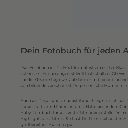
n
e
n
l
i
c
h
Dein Fotobuch für jeden A
t
e
Das Fotobuch im A4 Hochformat ist ein echter Klassi
c
schönsten Erinnerungen stilvoll festzuhalten. Ob Wei
h
runder Geburtstag oder Jubiläum – mit einem individ
t
von bilder.de verschenkst Du persönliche Momente i
e
n
Auch als Reise- und Urlaubsfotobuch eignet sich das 
h
Landschafts- und Familienfotos. Halte besondere Gebur
o
Baby-Fotobuch für das erste Jahr oder erstelle Dein 
c
Highlights des Jahres. So hast Du Deine schönsten Au
griffbereit im Bücherregal.
h