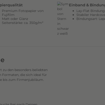
pierqualität
Einband & Bindun
Premium Fotopapier von
Lay-Flat Bindung
Fujifilm
Stabiler Hardcov
Matt oder Glanz
Bindungsart: Lep
Seitenstärke: ca. 350g/m²
de
 zu den besonders beliebten
Formaten, die sich ideal für
se bis zum Firmenjubiläum.
buchs frei nach Deinen