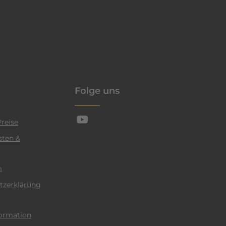
enschutzrichtlinie
Folge uns
reise
sten &
m
tzerklärung
ormation