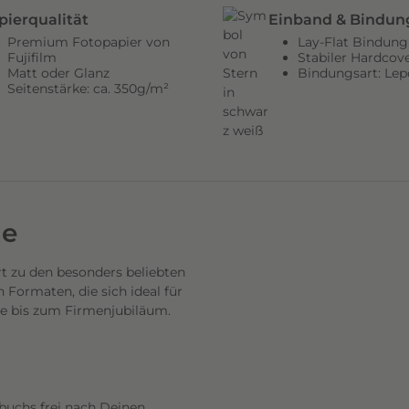
pierqualität
Einband & Bindun
Premium Fotopapier von
Lay-Flat Bindung
Fujifilm
Stabiler Hardcov
Matt oder Glanz
Bindungsart: Lep
Seitenstärke: ca. 350g/m²
de
 zu den besonders beliebten
Formaten, die sich ideal für
se bis zum Firmenjubiläum.
buchs frei nach Deinen