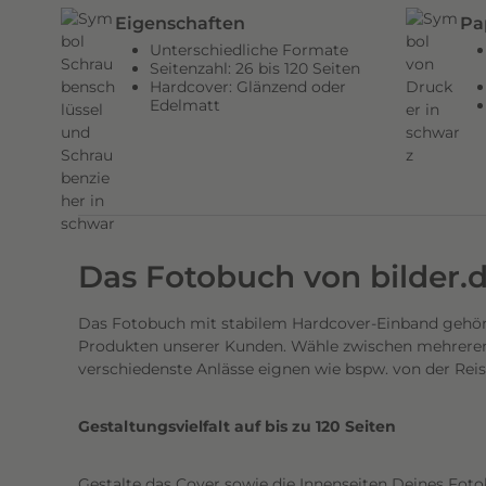
n
Eigenschaften
Pa
d
Unterschiedliche Formate
e
Seitenzahl: 26 bis 120 Seiten
Hardcover: Glänzend oder
n
Edelmatt
H
a
r
d
c
o
Das Fotobuch von bilder.
v
e
Das Fotobuch mit stabilem Hardcover-Einband gehört
r
Produkten unserer Kunden. Wähle zwischen mehreren 
E
verschiedenste Anlässe eignen wie bspw. von der Rei
i
n
Gestaltungsvielfalt auf bis zu 120 Seiten
b
a
Gestalte das Cover sowie die Innenseiten Deines Foto