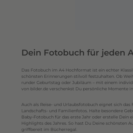
n
e
n
l
i
c
h
Dein Fotobuch für jeden A
t
e
Das Fotobuch im A4 Hochformat ist ein echter Klassi
c
schönsten Erinnerungen stilvoll festzuhalten. Ob Wei
h
runder Geburtstag oder Jubiläum – mit einem individ
t
von bilder.de verschenkst Du persönliche Momente i
e
n
Auch als Reise- und Urlaubsfotobuch eignet sich das 
h
Landschafts- und Familienfotos. Halte besondere Gebur
o
Baby-Fotobuch für das erste Jahr oder erstelle Dein 
c
Highlights des Jahres. So hast Du Deine schönsten Au
griffbereit im Bücherregal.
h