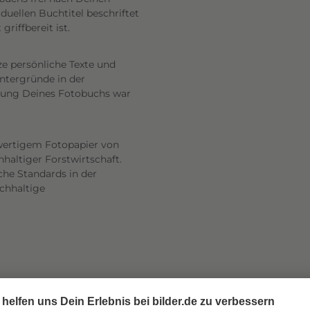
uellen Buchtitel beschriftet
riffbereit ist.
ze persönliche Texte und
intergründe in der
altung Deines Fotobuchs war
wertigem Fotopapier von
haltiger Forstwirtschaft.
he Standards in der
achhaltige