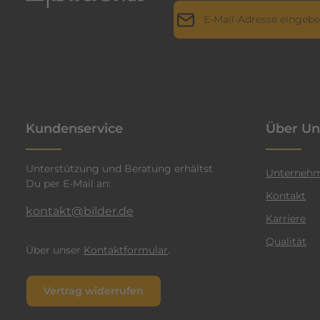
E-Mail-Adresse*
r
i
l
Datenschutz
Die mit einem Stern (*) markie
l
Ich habe die
Datenschutz
a
genommen und die
AGB
g
n
einverstanden.
*
t
Kundenservice
Über Un
e
n
Unterstützung und Beratung erhältst
F
Unterneh
Du per E-Mail an:
a
Kontakt
r
kontakt@bilder.de
Karriere
b
Qualität
e
Über unser
Kontaktformular
.
n
v
Vertrag widerrufen
e
r