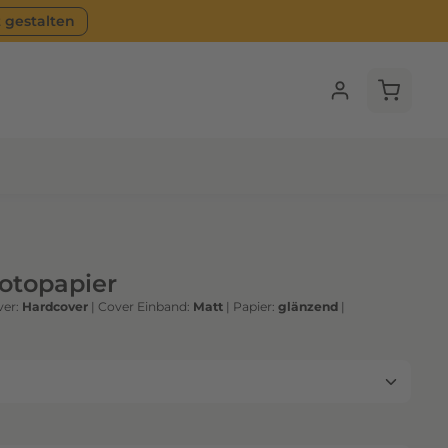
t gestalten
Warenko
Fotopapier
er:
Hardcover
|
Cover Einband:
Matt
|
Papier:
glänzend
|