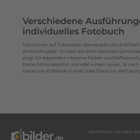
w
e
Verschiedene Ausführunge
r
t
individuelles Fotobuch
i
g
Fotobücher auf Fotopapier überzeugen durch brillant
Bildwiedergabe. Du hast die Wahl zwischen glänzend
e
sorgt für besonders intensive Farben und Reflexione
n
Deine Fotos dezenter und edel wirken lassen. Je nac
D
Hardcover-Einbände in Matt oder Glanz zur Verfügun
r
u
c
k
.
D
i
e
Abonnieren Sie jetzt u
b