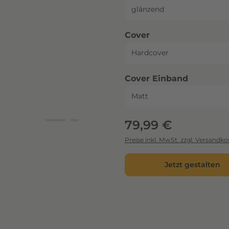
auswählen
Cover
auswähl
Cover Einband
Regulärer Preis:
79,99 €
Preise inkl. MwSt. zzgl. Versandko
Jetzt gestalten