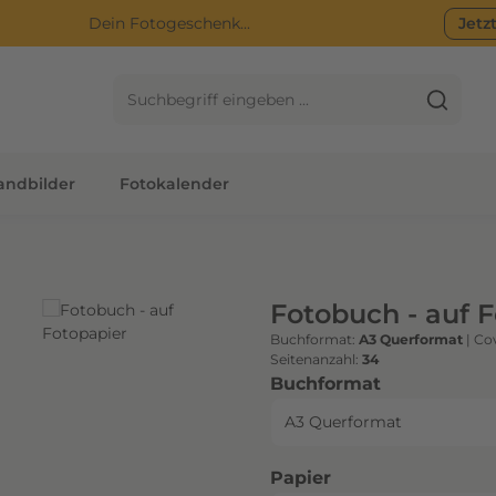
Dein Fotogeschenk...
Jetz
ndbilder
Fotokalender
Fotobuch - auf 
Buchformat:
A3 Querformat
|
Cov
Seitenanzahl:
34
auswählen
Buchformat
auswählen
Papier