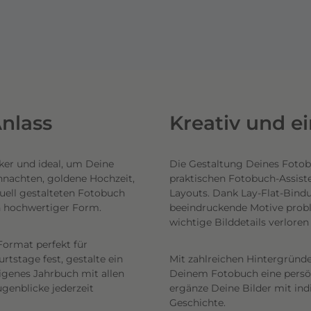
nlass
Kreativ und e
ker und ideal, um Deine
Die Gestaltung Deines Fotob
hnachten, goldene Hochzeit,
praktischen Fotobuch-Assist
uell gestalteten Fotobuch
Layouts. Dank Lay-Flat-Bind
n hochwertiger Form.
beeindruckende Motive probl
wichtige Bilddetails verlore
Format perfekt für
tstage fest, gestalte ein
Mit zahlreichen Hintergründe
eigenes Jahrbuch mit allen
Deinem Fotobuch eine persönl
genblicke jederzeit
ergänze Deine Bilder mit ind
Geschichte.