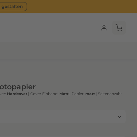
t gestalten
Warenko
Fotopapier
ver:
Hardcover
|
Cover Einband:
Matt
|
Papier:
matt
|
Seitenanzahl: