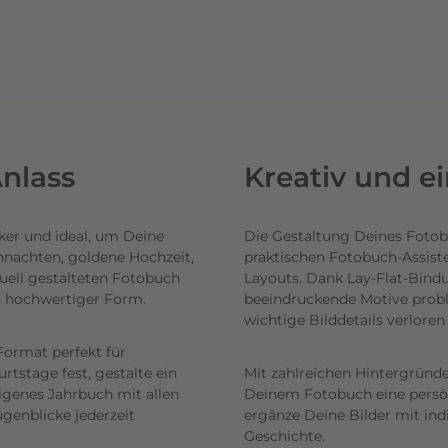
nlass
Kreativ und e
ker und ideal, um Deine
Die Gestaltung Deines Fotob
hnachten, goldene Hochzeit,
praktischen Fotobuch-Assist
uell gestalteten Fotobuch
Layouts. Dank Lay-Flat-Bind
n hochwertiger Form.
beeindruckende Motive probl
wichtige Bilddetails verlore
Format perfekt für
tstage fest, gestalte ein
Mit zahlreichen Hintergründe
eigenes Jahrbuch mit allen
Deinem Fotobuch eine persönl
genblicke jederzeit
ergänze Deine Bilder mit ind
Geschichte.