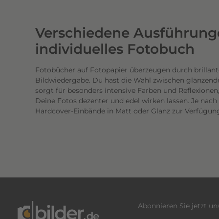
w
e
Verschiedene Ausführunge
r
t
individuelles Fotobuch
i
g
Fotobücher auf Fotopapier überzeugen durch brillant
Bildwiedergabe. Du hast die Wahl zwischen glänzend
e
sorgt für besonders intensive Farben und Reflexione
n
Deine Fotos dezenter und edel wirken lassen. Je nac
D
Hardcover-Einbände in Matt oder Glanz zur Verfügun
r
u
c
k
.
D
i
e
Abonnieren Sie jetzt u
b