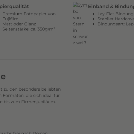
pierqualität
Einband & Bindun
Premium Fotopapier von
Lay-Flat Bindung
Fujifilm
Stabiler Hardcov
Matt oder Glanz
Bindungsart: Lep
Seitenstärke: ca. 350g/m²
de
 zu den besonders beliebten
Formaten, die sich ideal für
se bis zum Firmenjubiläum.
buchs frei nach Deinen