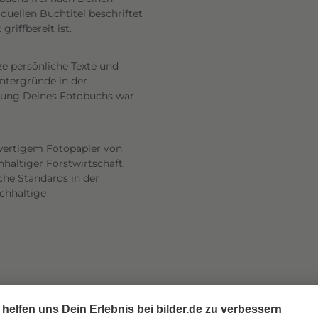
uellen Buchtitel beschriftet
riffbereit ist.
ze persönliche Texte und
intergründe in der
altung Deines Fotobuchs war
wertigem Fotopapier von
haltiger Forstwirtschaft.
he Standards in der
achhaltige