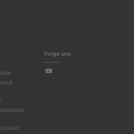
enschutzrichtlinie
Folge uns
reise
sten &
m
tzerklärung
ormation