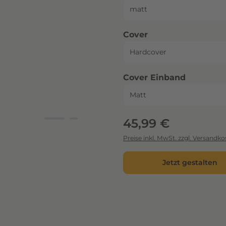
auswählen
Cover
auswähl
Cover Einband
Regulärer Preis:
45,99 €
Preise inkl. MwSt. zzgl. Versandko
Jetzt gestalten