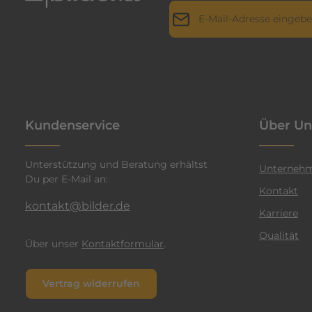
E-Mail-Adresse*
r
i
l
Datenschutz
Die mit einem Stern (*) markie
l
Ich habe die
Datenschutz
a
genommen und die
AGB
g
n
einverstanden.
*
t
Kundenservice
Über Un
e
n
Unterstützung und Beratung erhältst
F
Unterneh
Du per E-Mail an:
a
Kontakt
r
kontakt@bilder.de
Karriere
b
Qualität
e
Über unser
Kontaktformular
.
n
v
Vertrag widerrufen
e
r