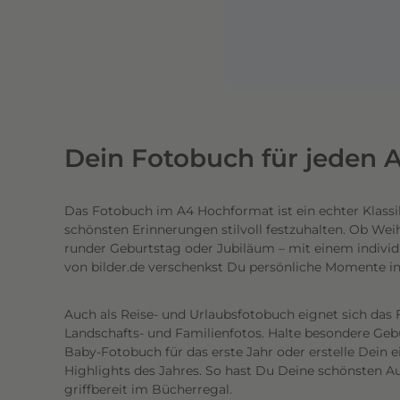
n
e
n
l
i
c
h
Dein Fotobuch für jeden A
t
e
Das Fotobuch im A4 Hochformat ist ein echter Klassi
c
schönsten Erinnerungen stilvoll festzuhalten. Ob Wei
h
runder Geburtstag oder Jubiläum – mit einem individ
t
von bilder.de verschenkst Du persönliche Momente i
e
n
Auch als Reise- und Urlaubsfotobuch eignet sich das 
h
Landschafts- und Familienfotos. Halte besondere Gebur
o
Baby-Fotobuch für das erste Jahr oder erstelle Dein 
c
Highlights des Jahres. So hast Du Deine schönsten Au
griffbereit im Bücherregal.
h