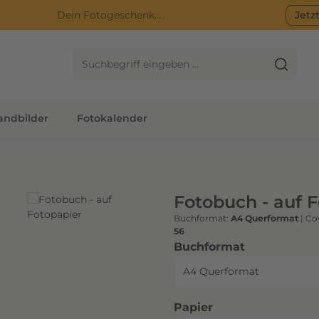
Dein Fotogeschenk...
Jetz
ndbilder
Fotokalender
Fotobuch - auf 
Buchformat:
A4 Querformat
|
Co
56
auswählen
Buchformat
auswählen
Papier