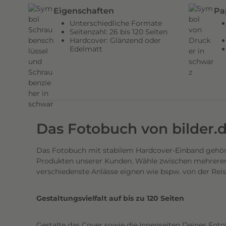
n
Eigenschaften
Pa
d
Unterschiedliche Formate
e
Seitenzahl: 26 bis 120 Seiten
Hardcover: Glänzend oder
n
Edelmatt
H
a
r
d
c
o
Das Fotobuch von bilder.
v
e
Das Fotobuch mit stabilem Hardcover-Einband gehört
r
Produkten unserer Kunden. Wähle zwischen mehreren 
E
verschiedenste Anlässe eignen wie bspw. von der Rei
i
n
Gestaltungsvielfalt auf bis zu 120 Seiten
b
a
Gestalte das Cover sowie die Innenseiten Deines Foto