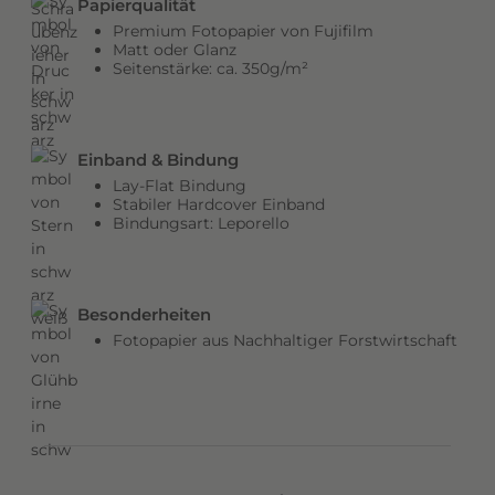
Papierqualität
b
Premium Fotopapier von Fujifilm
e
Matt oder Glanz
Seitenstärke: ca. 350g/m²
n
v
e
r
Einband & Bindung
l
Lay-Flat Bindung
e
Stabiler Hardcover Einband
Bindungsart: Leporello
i
h
e
n
Besonderheiten
d
Fotopapier aus Nachhaltiger Forstwirtschaft
e
m
C
o
v