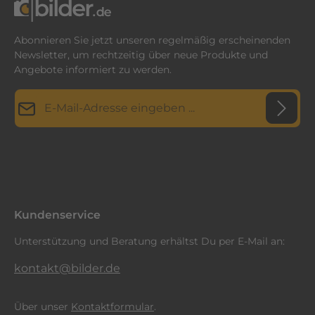
Abonnieren Sie jetzt unseren regelmäßig erscheinenden
Newsletter, um rechtzeitig über neue Produkte und
Angebote informiert zu werden.
E-Mail-Adresse*
Datenschutz
Diese Seite ist durch reCAPTCHA geschützt und es gelten die
Datenschutzrichtlinie
Die mit einem Stern (*) markierten Felder sind
und
Nutzungsbedingungen
.
Ich habe die
Datenschutzbestimmungen
zur Kenntnis
Pflichtfelder.
genommen und die
AGB
gelesen und bin mit ihnen
einverstanden.
*
Kundenservice
Unterstützung und Beratung erhältst Du per E-Mail an:
kontakt@bilder.de
Über unser
Kontaktformular
.