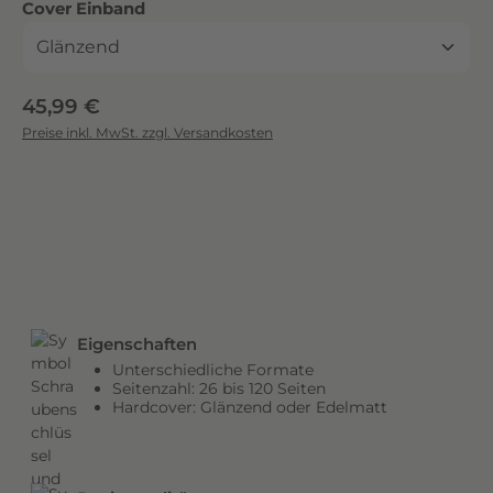
auswählen
Cover Einband
c
k
.
D
Regulärer Preis:
45,99 €
i
Preise inkl. MwSt. zzgl. Versandkosten
e
b
r
i
l
l
a
n
Eigenschaften
t
Unterschiedliche Formate
e
Seitenzahl: 26 bis 120 Seiten
n
Hardcover: Glänzend oder Edelmatt
F
a
r