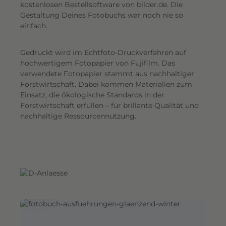
G
kostenlosen Bestellsoftware von bilder.de. Die
Gestaltung Deines Fotobuchs war noch nie so
e
einfach.
s
a
Gedruckt wird im Echtfoto-Druckverfahren auf
m
hochwertigem Fotopapier von Fujifilm. Das
t
verwendete Fotopapier stammt aus nachhaltiger
e
Forstwirtschaft. Dabei kommen Materialien zum
i
Einsatz, die ökologische Standards in der
n
Forstwirtschaft erfüllen – für brillante Qualität und
d
nachhaltige Ressourcennutzung.
r
u
c
k
.