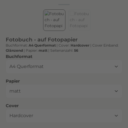
h
t
e
n
h
o
Fotobuch - auf Fotopapier
c
Buchformat:
A4 Querformat
|
Cover:
Hardcover
|
Cover Einband:
h
Glänzend
|
Papier:
matt
|
Seitenanzahl:
56
w
auswählen
Buchformat
e
r
t
auswählen
Papier
i
g
e
n
auswählen
Cover
D
r
u