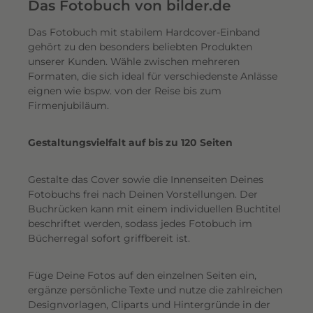
e
Das Fotobuch von bilder.de
r
Das Fotobuch mit stabilem Hardcover-Einband
e
gehört zu den besonders beliebten Produkten
i
unserer Kunden. Wähle zwischen mehreren
n
Formaten, die sich ideal für verschiedenste Anlässe
e
eignen wie bspw. von der Reise bis zum
n
Firmenjubiläum.
s
c
Gestaltungsvielfalt auf bis zu 120 Seiten
h
i
Gestalte das Cover sowie die Innenseiten Deines
m
Fotobuchs frei nach Deinen Vorstellungen. Der
m
Buchrücken kann mit einem individuellen Buchtitel
e
beschriftet werden, sodass jedes Fotobuch im
r
Bücherregal sofort griffbereit ist.
n
d
Füge Deine Fotos auf den einzelnen Seiten ein,
e
ergänze persönliche Texte und nutze die zahlreichen
n
Designvorlagen, Cliparts und Hintergründe in der