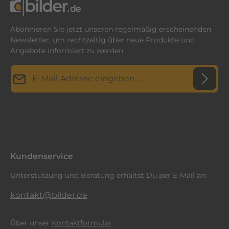
Abonnieren Sie jetzt unseren regelmäßig erscheinenden
Newsletter, um rechtzeitig über neue Produkte und
Angebote informiert zu werden.
E-Mail-Adresse*
Datenschutz
Diese Seite ist durch reCAPTCHA geschützt und es gelten die
Datenschutzrichtlinie
Die mit einem Stern (*) markierten Felder sind
und
Nutzungsbedingungen
.
Ich habe die
Datenschutzbestimmungen
zur Kenntnis
Pflichtfelder.
genommen und die
AGB
gelesen und bin mit ihnen
einverstanden.
*
Kundenservice
Unterstützung und Beratung erhältst Du per E-Mail an:
kontakt@bilder.de
Über unser
Kontaktformular
.