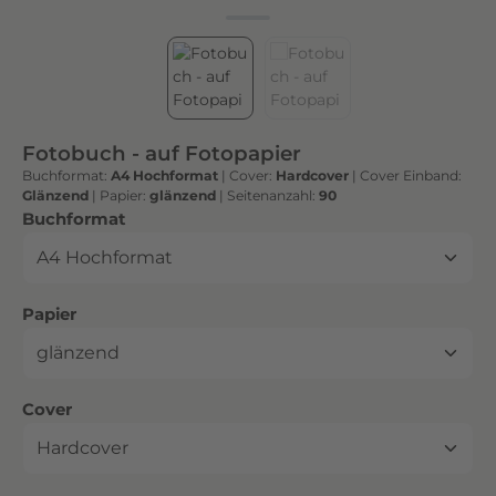
h
t
e
n
h
o
Fotobuch - auf Fotopapier
c
Buchformat:
A4 Hochformat
|
Cover:
Hardcover
|
Cover Einband:
h
Glänzend
|
Papier:
glänzend
|
Seitenanzahl:
90
w
auswählen
Buchformat
e
r
t
auswählen
Papier
i
g
e
n
auswählen
Cover
D
r
u