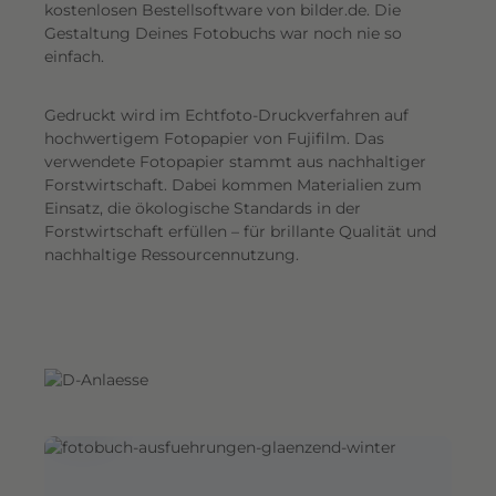
G
kostenlosen Bestellsoftware von bilder.de. Die
Gestaltung Deines Fotobuchs war noch nie so
e
einfach.
s
a
Gedruckt wird im Echtfoto-Druckverfahren auf
m
hochwertigem Fotopapier von Fujifilm. Das
t
verwendete Fotopapier stammt aus nachhaltiger
e
Forstwirtschaft. Dabei kommen Materialien zum
i
Einsatz, die ökologische Standards in der
n
Forstwirtschaft erfüllen – für brillante Qualität und
d
nachhaltige Ressourcennutzung.
r
u
c
k
.