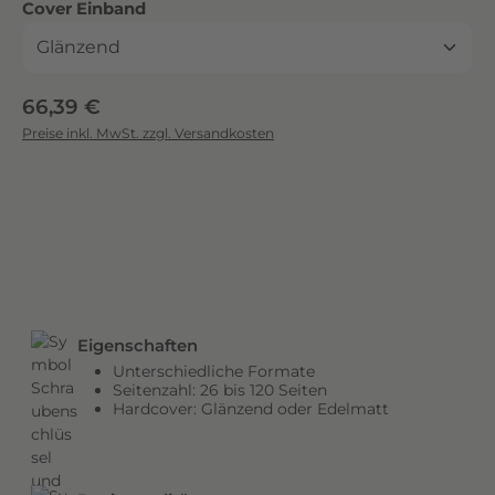
auswählen
Cover Einband
c
k
.
D
Regulärer Preis:
66,39 €
i
Preise inkl. MwSt. zzgl. Versandkosten
e
b
r
i
l
l
a
n
Eigenschaften
t
Unterschiedliche Formate
e
Seitenzahl: 26 bis 120 Seiten
n
Hardcover: Glänzend oder Edelmatt
F
a
r