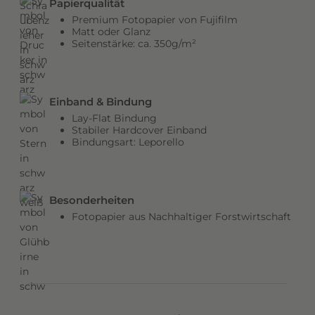
Papierqualität
b
Premium Fotopapier von Fujifilm
e
Matt oder Glanz
Seitenstärke: ca. 350g/m²
n
v
e
r
Einband & Bindung
l
Lay-Flat Bindung
e
Stabiler Hardcover Einband
Bindungsart: Leporello
i
h
e
n
Besonderheiten
d
Fotopapier aus Nachhaltiger Forstwirtschaft
e
m
C
o
v