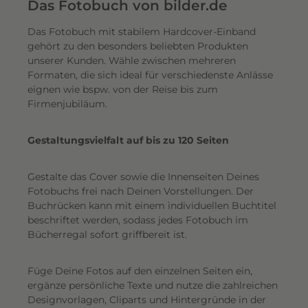
e
Das Fotobuch von bilder.de
r
Das Fotobuch mit stabilem Hardcover-Einband
e
gehört zu den besonders beliebten Produkten
i
unserer Kunden. Wähle zwischen mehreren
n
Formaten, die sich ideal für verschiedenste Anlässe
e
eignen wie bspw. von der Reise bis zum
n
Firmenjubiläum.
s
c
Gestaltungsvielfalt auf bis zu 120 Seiten
h
i
Gestalte das Cover sowie die Innenseiten Deines
m
Fotobuchs frei nach Deinen Vorstellungen. Der
m
Buchrücken kann mit einem individuellen Buchtitel
e
beschriftet werden, sodass jedes Fotobuch im
r
Bücherregal sofort griffbereit ist.
n
d
Füge Deine Fotos auf den einzelnen Seiten ein,
e
ergänze persönliche Texte und nutze die zahlreichen
n
Designvorlagen, Cliparts und Hintergründe in der