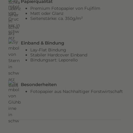
Papierqualität
b
Premium Fotopapier von Fujifilm
e
Matt oder Glanz
Seitenstärke: ca. 350g/m²
n
v
e
r
Einband & Bindung
l
Lay-Flat Bindung
e
Stabiler Hardcover Einband
Bindungsart: Leporello
i
h
e
n
Besonderheiten
d
Fotopapier aus Nachhaltiger Forstwirtschaft
e
m
C
o
v