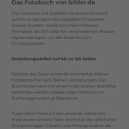
e
Das Fotobuch von bilder.de
r
Das Fotobuch mit stabilem Hardcover-Einband
e
gehört zu den besonders beliebten Produkten
i
unserer Kunden. Wähle zwischen mehreren
n
Formaten, die sich ideal für verschiedenste Anlässe
e
eignen wie bspw. von der Reise bis zum
n
Firmenjubiläum.
s
c
Gestaltungsvielfalt auf bis zu 120 Seiten
h
i
Gestalte das Cover sowie die Innenseiten Deines
m
Fotobuchs frei nach Deinen Vorstellungen. Der
m
Buchrücken kann mit einem individuellen Buchtitel
e
beschriftet werden, sodass jedes Fotobuch im
r
Bücherregal sofort griffbereit ist.
n
d
Füge Deine Fotos auf den einzelnen Seiten ein,
e
ergänze persönliche Texte und nutze die zahlreichen
n
Designvorlagen, Cliparts und Hintergründe in der