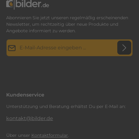
Abonnieren Sie jetzt unseren regelmäßig erscheinenden
Newsletter, um rechtzeitig über neue Produkte und
Angebote informiert zu werden.
E-Mail-Adresse*
Datenschutz
Diese Seite ist durch reCAPTCHA geschützt und es gelten die
Datenschutzrichtlinie
Die mit einem Stern (*) markierten Felder sind
und
Nutzungsbedingungen
.
Ich habe die
Datenschutzbestimmungen
zur Kenntnis
Pflichtfelder.
genommen und die
AGB
gelesen und bin mit ihnen
einverstanden.
*
Kundenservice
Unterstützung und Beratung erhältst Du per E-Mail an:
kontakt@bilder.de
Über unser
Kontaktformular
.