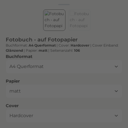
h
t
e
n
h
o
Fotobuch - auf Fotopapier
c
Buchformat:
A4 Querformat
|
Cover:
Hardcover
|
Cover Einband:
h
Glänzend
|
Papier:
matt
|
Seitenanzahl:
106
w
auswählen
Buchformat
e
r
t
auswählen
Papier
i
g
e
n
auswählen
Cover
D
r
u