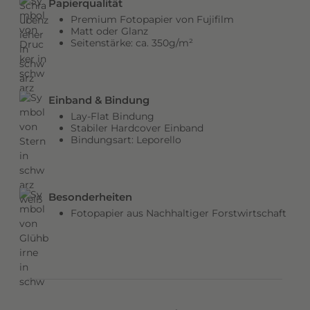
Papierqualität
b
Premium Fotopapier von Fujifilm
e
Matt oder Glanz
Seitenstärke: ca. 350g/m²
n
v
e
r
Einband & Bindung
l
Lay-Flat Bindung
e
Stabiler Hardcover Einband
Bindungsart: Leporello
i
h
e
n
Besonderheiten
d
Fotopapier aus Nachhaltiger Forstwirtschaft
e
m
C
o
v