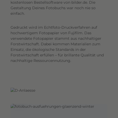
G
kostenlosen Bestellsoftware von bilder.de. Die
Gestaltung Deines Fotobuchs war noch nie so
e
einfach.
s
a
Gedruckt wird im Echtfoto-Druckverfahren auf
m
hochwertigem Fotopapier von Fujifilm. Das
t
verwendete Fotopapier stammt aus nachhaltiger
e
Forstwirtschaft. Dabei kommen Materialien zum
i
Einsatz, die ökologische Standards in der
n
Forstwirtschaft erfüllen – für brillante Qualität und
d
nachhaltige Ressourcennutzung.
r
u
c
k
.