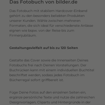
e
Das Fotobuch von bilder.de
r
Das Fotobuch mit stabilem Hardcover-Einband
e
gehört zu den besonders beliebten Produkten
i
unserer Kunden. Wähle zwischen mehreren
n
Formaten, die sich ideal für verschiedenste Anlässe
e
eignen wie bspw. von der Reise bis zum
n
Firmenjubiläum.
s
c
Gestaltungsvielfalt auf bis zu 120 Seiten
h
i
Gestalte das Cover sowie die Innenseiten Deines
m
Fotobuchs frei nach Deinen Vorstellungen. Der
m
Buchrücken kann mit einem individuellen Buchtitel
e
beschriftet werden, sodass jedes Fotobuch im
r
Bücherregal sofort griffbereit ist.
n
d
Füge Deine Fotos auf den einzelnen Seiten ein,
e
ergänze persönliche Texte und nutze die zahlreichen
n
Designvorlagen, Cliparts und Hintergründe in der