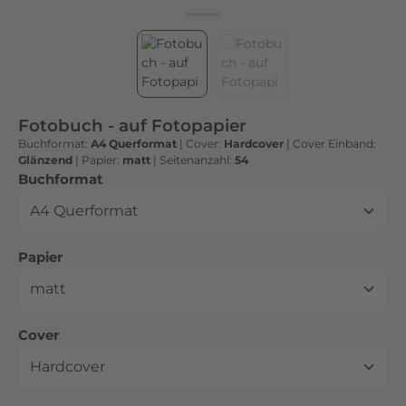
h
t
e
n
h
o
Fotobuch - auf Fotopapier
c
Buchformat:
A4 Querformat
|
Cover:
Hardcover
|
Cover Einband:
h
Glänzend
|
Papier:
matt
|
Seitenanzahl:
54
w
auswählen
Buchformat
e
r
t
auswählen
Papier
i
g
e
n
auswählen
Cover
D
r
u