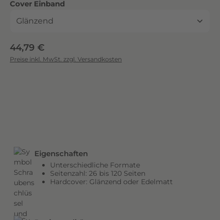
auswählen
Cover Einband
c
k
.
D
Regulärer Preis:
44,79 €
i
Preise inkl. MwSt. zzgl. Versandkosten
e
b
r
i
l
l
a
n
Eigenschaften
t
Unterschiedliche Formate
e
Seitenzahl: 26 bis 120 Seiten
n
Hardcover: Glänzend oder Edelmatt
F
a
r