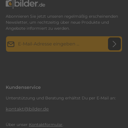
Abonnieren Sie jetzt unseren regelmäßig erscheinenden
Newsletter, um rechtzeitig über neue Produkte und
Angebote informiert zu werden.
E-Mail-Adresse*
Datenschutz
Diese Seite ist durch reCAPTCHA geschützt und es gelten die
Datenschutzrichtlinie
Die mit einem Stern (*) markierten Felder sind
und
Nutzungsbedingungen
.
Ich habe die
Datenschutzbestimmungen
zur Kenntnis
Pflichtfelder.
genommen und die
AGB
gelesen und bin mit ihnen
einverstanden.
*
Kundenservice
Unterstützung und Beratung erhältst Du per E-Mail an:
kontakt@bilder.de
Über unser
Kontaktformular
.