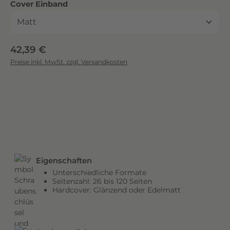
auswählen
Cover Einband
c
k
.
D
Regulärer Preis:
42,39 €
i
Preise inkl. MwSt. zzgl. Versandkosten
e
b
r
i
l
l
a
n
Eigenschaften
t
Unterschiedliche Formate
e
Seitenzahl: 26 bis 120 Seiten
n
Hardcover: Glänzend oder Edelmatt
F
a
r