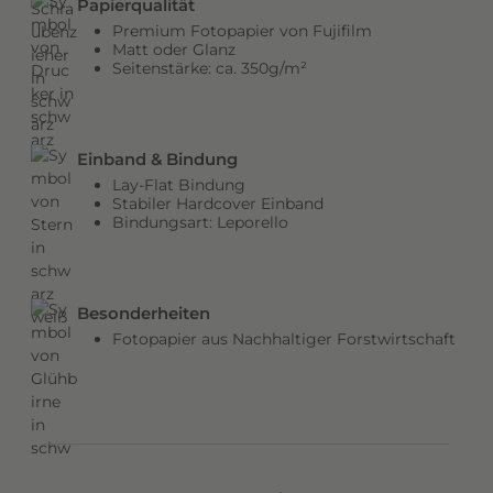
Papierqualität
b
Premium Fotopapier von Fujifilm
e
Matt oder Glanz
Seitenstärke: ca. 350g/m²
n
v
e
r
Einband & Bindung
l
Lay-Flat Bindung
e
Stabiler Hardcover Einband
Bindungsart: Leporello
i
h
e
n
Besonderheiten
d
Fotopapier aus Nachhaltiger Forstwirtschaft
e
m
C
o
v