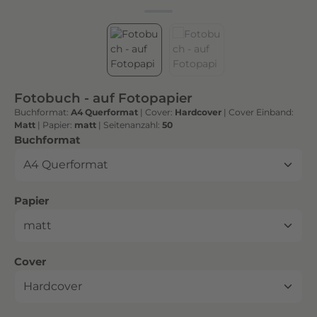
h
t
e
n
h
o
Fotobuch - auf Fotopapier
c
Buchformat:
A4 Querformat
|
Cover:
Hardcover
|
Cover Einband:
h
Matt
|
Papier:
matt
|
Seitenanzahl:
50
w
auswählen
Buchformat
e
r
t
auswählen
Papier
i
g
e
n
auswählen
Cover
D
r
u