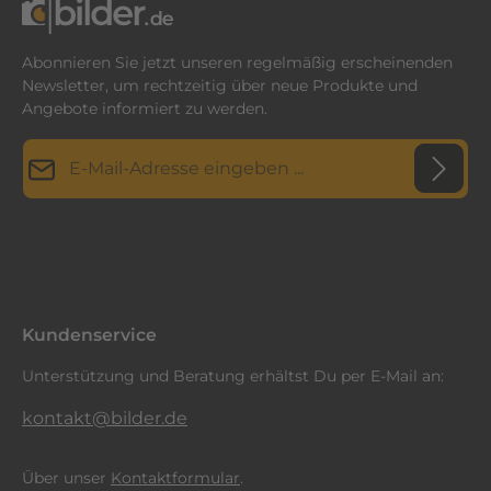
Abonnieren Sie jetzt unseren regelmäßig erscheinenden
Newsletter, um rechtzeitig über neue Produkte und
Angebote informiert zu werden.
E-Mail-Adresse*
Datenschutz
Diese Seite ist durch reCAPTCHA geschützt und es gelten die
Datenschutzrichtlinie
Die mit einem Stern (*) markierten Felder sind
und
Nutzungsbedingungen
.
Ich habe die
Datenschutzbestimmungen
zur Kenntnis
Pflichtfelder.
genommen und die
AGB
gelesen und bin mit ihnen
einverstanden.
*
Kundenservice
Unterstützung und Beratung erhältst Du per E-Mail an:
kontakt@bilder.de
Über unser
Kontaktformular
.