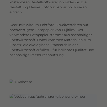
G
kostenlosen Bestellsoftware von bilder.de. Die
Gestaltung Deines Fotobuchs war noch nie so
e
einfach.
s
a
Gedruckt wird im Echtfoto-Druckverfahren auf
m
hochwertigem Fotopapier von Fujifilm. Das
t
verwendete Fotopapier stammt aus nachhaltiger
e
Forstwirtschaft. Dabei kommen Materialien zum
i
Einsatz, die ökologische Standards in der
n
Forstwirtschaft erfüllen – für brillante Qualität und
d
nachhaltige Ressourcennutzung.
r
u
c
k
.