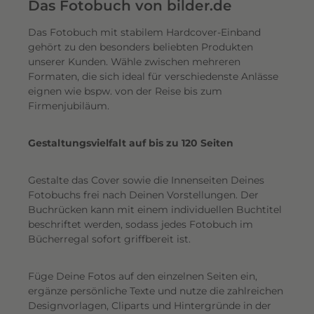
e
Das Fotobuch von bilder.de
r
Das Fotobuch mit stabilem Hardcover-Einband
e
gehört zu den besonders beliebten Produkten
i
unserer Kunden. Wähle zwischen mehreren
n
Formaten, die sich ideal für verschiedenste Anlässe
e
eignen wie bspw. von der Reise bis zum
n
Firmenjubiläum.
s
c
Gestaltungsvielfalt auf bis zu 120 Seiten
h
i
Gestalte das Cover sowie die Innenseiten Deines
m
Fotobuchs frei nach Deinen Vorstellungen. Der
m
Buchrücken kann mit einem individuellen Buchtitel
e
beschriftet werden, sodass jedes Fotobuch im
r
Bücherregal sofort griffbereit ist.
n
d
Füge Deine Fotos auf den einzelnen Seiten ein,
e
ergänze persönliche Texte und nutze die zahlreichen
n
Designvorlagen, Cliparts und Hintergründe in der