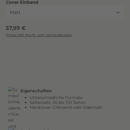
auswählen
Cover Einband
c
k
.
D
Regulärer Preis:
57,99 €
i
Preise inkl. MwSt. zzgl. Versandkosten
e
b
r
i
l
l
a
n
Eigenschaften
t
Unterschiedliche Formate
e
Seitenzahl: 26 bis 120 Seiten
n
Hardcover: Glänzend oder Edelmatt
F
a
r