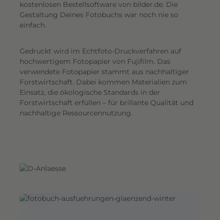
G
kostenlosen Bestellsoftware von bilder.de. Die
Gestaltung Deines Fotobuchs war noch nie so
e
einfach.
s
a
Gedruckt wird im Echtfoto-Druckverfahren auf
m
hochwertigem Fotopapier von Fujifilm. Das
t
verwendete Fotopapier stammt aus nachhaltiger
e
Forstwirtschaft. Dabei kommen Materialien zum
i
Einsatz, die ökologische Standards in der
n
Forstwirtschaft erfüllen – für brillante Qualität und
d
nachhaltige Ressourcennutzung.
r
u
c
k
.