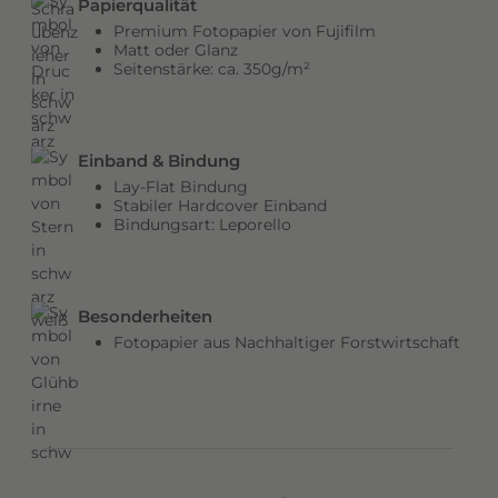
Papierqualität
b
Premium Fotopapier von Fujifilm
e
Matt oder Glanz
Seitenstärke: ca. 350g/m²
n
v
e
r
Einband & Bindung
l
Lay-Flat Bindung
e
Stabiler Hardcover Einband
Bindungsart: Leporello
i
h
e
n
Besonderheiten
d
Fotopapier aus Nachhaltiger Forstwirtschaft
e
m
C
o
v