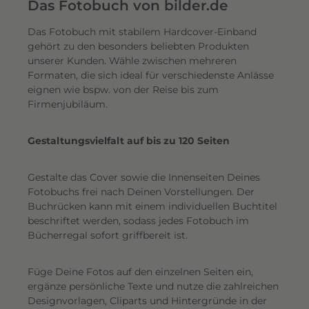
e
Das Fotobuch von bilder.de
r
Das Fotobuch mit stabilem Hardcover-Einband
e
gehört zu den besonders beliebten Produkten
i
unserer Kunden. Wähle zwischen mehreren
n
Formaten, die sich ideal für verschiedenste Anlässe
e
eignen wie bspw. von der Reise bis zum
n
Firmenjubiläum.
s
c
Gestaltungsvielfalt auf bis zu 120 Seiten
h
i
Gestalte das Cover sowie die Innenseiten Deines
m
Fotobuchs frei nach Deinen Vorstellungen. Der
m
Buchrücken kann mit einem individuellen Buchtitel
e
beschriftet werden, sodass jedes Fotobuch im
r
Bücherregal sofort griffbereit ist.
n
d
Füge Deine Fotos auf den einzelnen Seiten ein,
e
ergänze persönliche Texte und nutze die zahlreichen
n
Designvorlagen, Cliparts und Hintergründe in der