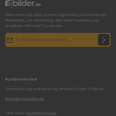
Abonnieren Sie jetzt unseren regelmäßig erscheinenden
Newsletter, um rechtzeitig über neue Produkte und
Angebote informiert zu werden.
E-Mail-Adresse*
Datenschutz
Diese Seite ist durch reCAPTCHA geschützt und es gelten die
Datenschutzrichtlinie
Die mit einem Stern (*) markierten Felder sind
und
Nutzungsbedingungen
.
Ich habe die
Datenschutzbestimmungen
zur Kenntnis
Pflichtfelder.
genommen und die
AGB
gelesen und bin mit ihnen
einverstanden.
*
Kundenservice
Unterstützung und Beratung erhältst Du per E-Mail an:
kontakt@bilder.de
Über unser
Kontaktformular
.