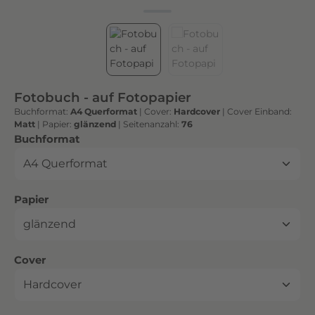
h
t
e
n
h
o
Fotobuch - auf Fotopapier
c
Buchformat:
A4 Querformat
|
Cover:
Hardcover
|
Cover Einband:
h
Matt
|
Papier:
glänzend
|
Seitenanzahl:
76
w
auswählen
Buchformat
e
r
t
auswählen
Papier
i
g
e
n
auswählen
Cover
D
r
u