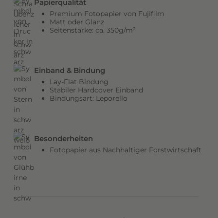
Papierqualität
b
Premium Fotopapier von Fujifilm
e
Matt oder Glanz
Seitenstärke: ca. 350g/m²
n
v
e
r
Einband & Bindung
l
Lay-Flat Bindung
e
Stabiler Hardcover Einband
Bindungsart: Leporello
i
h
e
n
Besonderheiten
d
Fotopapier aus Nachhaltiger Forstwirtschaft
e
m
C
o
v