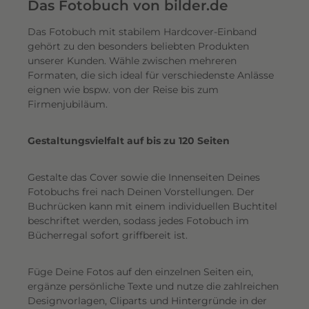
e
Das Fotobuch von bilder.de
r
Das Fotobuch mit stabilem Hardcover-Einband
e
gehört zu den besonders beliebten Produkten
i
unserer Kunden. Wähle zwischen mehreren
n
Formaten, die sich ideal für verschiedenste Anlässe
e
eignen wie bspw. von der Reise bis zum
n
Firmenjubiläum.
s
c
Gestaltungsvielfalt auf bis zu 120 Seiten
h
i
Gestalte das Cover sowie die Innenseiten Deines
m
Fotobuchs frei nach Deinen Vorstellungen. Der
m
Buchrücken kann mit einem individuellen Buchtitel
e
beschriftet werden, sodass jedes Fotobuch im
r
Bücherregal sofort griffbereit ist.
n
d
Füge Deine Fotos auf den einzelnen Seiten ein,
e
ergänze persönliche Texte und nutze die zahlreichen
n
Designvorlagen, Cliparts und Hintergründe in der