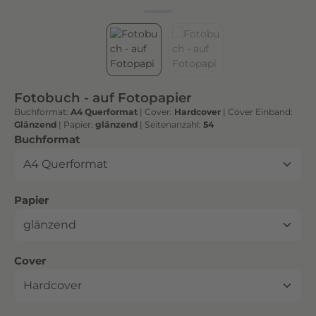
h
t
e
n
h
o
Fotobuch - auf Fotopapier
c
Buchformat:
A4 Querformat
|
Cover:
Hardcover
|
Cover Einband:
h
Glänzend
|
Papier:
glänzend
|
Seitenanzahl:
54
w
auswählen
Buchformat
e
r
t
auswählen
Papier
i
g
e
n
auswählen
Cover
D
r
u