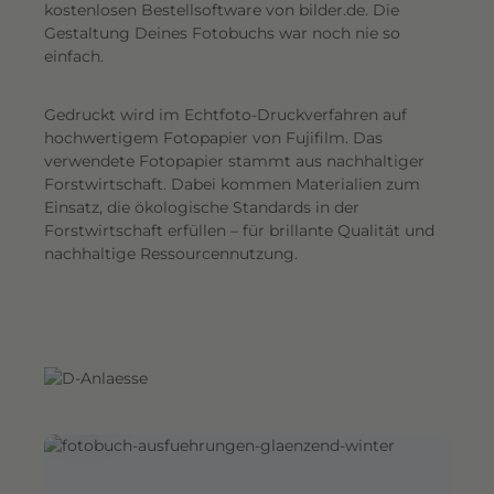
G
kostenlosen Bestellsoftware von bilder.de. Die
Gestaltung Deines Fotobuchs war noch nie so
e
einfach.
s
a
Gedruckt wird im Echtfoto-Druckverfahren auf
m
hochwertigem Fotopapier von Fujifilm. Das
t
verwendete Fotopapier stammt aus nachhaltiger
e
Forstwirtschaft. Dabei kommen Materialien zum
i
Einsatz, die ökologische Standards in der
n
Forstwirtschaft erfüllen – für brillante Qualität und
d
nachhaltige Ressourcennutzung.
r
u
c
k
.