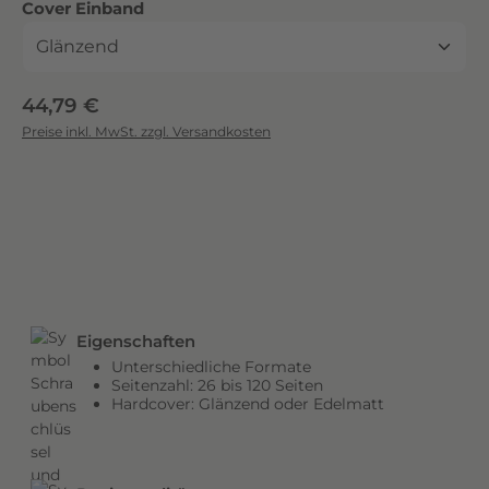
auswählen
Cover Einband
c
k
.
D
Regulärer Preis:
44,79 €
i
Preise inkl. MwSt. zzgl. Versandkosten
e
b
r
i
l
l
a
n
Eigenschaften
t
Unterschiedliche Formate
e
Seitenzahl: 26 bis 120 Seiten
n
Hardcover: Glänzend oder Edelmatt
F
a
r