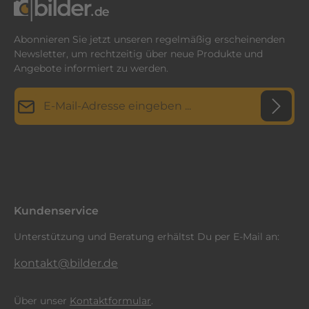
Abonnieren Sie jetzt unseren regelmäßig erscheinenden
Newsletter, um rechtzeitig über neue Produkte und
Angebote informiert zu werden.
E-Mail-Adresse*
Datenschutz
Diese Seite ist durch reCAPTCHA geschützt und es gelten die
Datenschutzrichtlinie
Die mit einem Stern (*) markierten Felder sind
und
Nutzungsbedingungen
.
Ich habe die
Datenschutzbestimmungen
zur Kenntnis
Pflichtfelder.
genommen und die
AGB
gelesen und bin mit ihnen
einverstanden.
*
Kundenservice
Unterstützung und Beratung erhältst Du per E-Mail an:
kontakt@bilder.de
Über unser
Kontaktformular
.